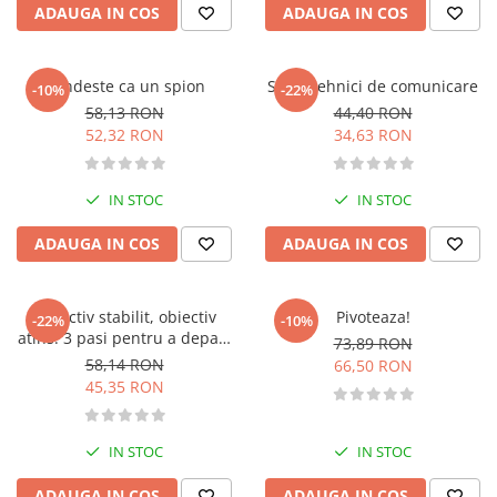
ADAUGA IN COS
ADAUGA IN COS
Fitness si frumusete
Diverse
Diverse
Gandeste ca un spion
Supertehnici de comunicare
-10%
-22%
Feng Shui
58,13 RON
44,40 RON
52,32 RON
34,63 RON
Medicina alternativa
Sa nu razi :((
Drept
IN STOC
IN STOC
Legislatie
ADAUGA IN COS
ADAUGA IN COS
Fictiune
Actiune si Aventura
Obiectiv stabilit, obiectiv
Pivoteaza!
-22%
-10%
Actiune,aventura
atins. 3 pasi pentru a depasi
73,89 RON
Clasici
regretele
58,14 RON
66,50 RON
Crime, Thriller, Mistery
45,35 RON
Fantasy
Istorica
IN STOC
IN STOC
Literatura de divertisment
Literatura romana
ADAUGA IN COS
ADAUGA IN COS