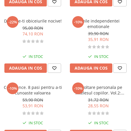
ADAUGA IN COS
ADAUGA IN COS
Atlase, dictionare si enciclopedii
Benzi desenate
Carte prescolara
Distruge-ti obiceiurile nocive!
Cheile independentei
-22%
-10%
Carti de colorat
emotionale
95,00 RON
39,90 RON
Carti pentru copii
74,10 RON
35,91 RON
Grafice
Literatura si fictiune
Povesti pentru copii
IN STOC
IN STOC
Povesti si povestiri
ADAUGA IN COS
ADAUGA IN COS
Dictionare si enciclopedii
Atlase
Confidence. 8 pasi pentru a-ti
Dezvoltare personala pe
Atlase, dictionare si enciclopedii
-10%
-10%
cunoaste valoarea
intelesul copiilor. Vol.2:
Dictionare de limba romana
Gandesc pozitiv si depasesc
59,90 RON
31,72 RON
Dictionare tematice
toate provocarile
53,91 RON
28,55 RON
Enciclopedii
Diete si fitness
IN STOC
IN STOC
Diete si alimentatie sanatoasa