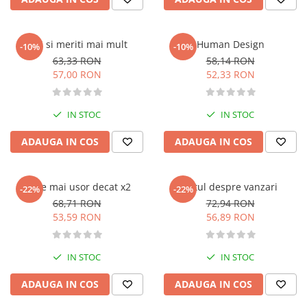
Memorii si jurnale
Moderna, contemporana
Poti si meriti mai mult
Human Design
-10%
-10%
Poezie, teatru
63,33 RON
58,14 RON
Publicistica, eseu
57,00 RON
52,33 RON
Romance
Science Fiction
IN STOC
IN STOC
Young adult
Filologie, Filosofie
ADAUGA IN COS
ADAUGA IN COS
Filologie
Filosofie
x10 e mai usor decat x2
Totul despre vanzari
-22%
-22%
Filosofie, Stiinte
68,71 RON
72,94 RON
Gastronomie
53,59 RON
56,89 RON
Alimentatie vegetariana
Arte si tehnici culinare
IN STOC
IN STOC
Bauturi si cocktailuri
ADAUGA IN COS
ADAUGA IN COS
Bucatari celebri