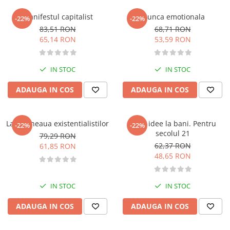
Carti de bucate
Conservarea si pastrarea
Manifestul capitalist
Munca emotionala
-22%
-22%
alimentelor
83,51 RON
68,71 RON
Ghiduri de calatorie, harti
65,14 RON
53,59 RON
Ghiduri de calatorie
Hobby, timp liber
IN STOC
IN STOC
Animale de companie
ADAUGA IN COS
ADAUGA IN COS
Carti de colorat pentru adulti
Casa, gradina
La cafeneaua existentialistilor
Hobby
De la idee la bani. Pentru
-22%
-22%
secolul 21
79,29 RON
Sport
62,37 RON
61,85 RON
Invatamant superior
48,65 RON
Cursuri universitare
Istorie
IN STOC
IN STOC
Al Doilea Razboi Mondial
ADAUGA IN COS
ADAUGA IN COS
Biografii, memorii si jurnale
Istoria comunismului