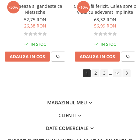
Istoria romanilor
Actioneaza si gandeste ca
Cum sa fii fericit. Calea spre o
-50%
-10%
Istorie
Nietzsche
viata cu adevarat implinita
Istorie antica, medievala si
52,75 RON
63,32 RON
moderna
26,38 RON
56,99 RON
Istorie contemporana universala
Istorie sociala si culturala
IN STOC
IN STOC
Mari puteri ale lumii
ADAUGA IN COS
ADAUGA IN COS
Primul Razboi Mondial
Servicii secrete
1
2
3
14
...
Limbi straine
Dictionare
Ghiduri de conversatie
Gramatica
MAGAZINUL MEU
Invatarea limbilor straine
CLIENTI
Parenting si familie
Dezvoltare personala (familie)
DATE COMERCIALE
Mama si copilul