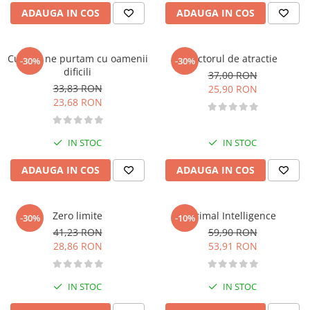
Pedagogie
ADAUGA IN COS
ADAUGA IN COS
Resurse umane
Vanzari si marketing
Carte scolara
Cum sa ne purtam cu oamenii
Factorul de atractie
-30%
-30%
dificili
37,00 RON
Atlase, dictionare si enciclopedii
33,83 RON
25,90 RON
Carte prescolara
23,68 RON
Carte scolara
Dictionare de limba romana
IN STOC
IN STOC
Ghiduri de conversatie
Invatamant gimnazial
ADAUGA IN COS
ADAUGA IN COS
Invatamant primar
Invatarea limbilor straine
Zero limite
Primal Intelligence
-30%
-10%
Liceu
41,23 RON
59,90 RON
Povesti si povestiri
28,86 RON
53,91 RON
Carti in limba engleza
Carti pentru copii
IN STOC
IN STOC
Activitati si jocuri pentru copii