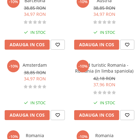
Barcelona
Austria
-10%
-10%
Fitness si frumusete
38,85 RON
38,85 RON
Diverse
34,97 RON
34,97 RON
Diverse
Feng Shui
IN STOC
IN STOC
Medicina alternativa
ADAUGA IN COS
ADAUGA IN COS
Sa nu razi :((
Drept
Legislatie
Amsterdam
Ghid turistic Romania -
-10%
-10%
Rumania (in limba spaniola)
Fictiune
38,85 RON
42,18 RON
34,97 RON
Actiune si Aventura
37,96 RON
Actiune,aventura
Clasici
IN STOC
IN STOC
Crime, Thriller, Mistery
Fantasy
ADAUGA IN COS
ADAUGA IN COS
Istorica
Literatura de divertisment
Romania
Romania
-10%
-10%
Literatura romana