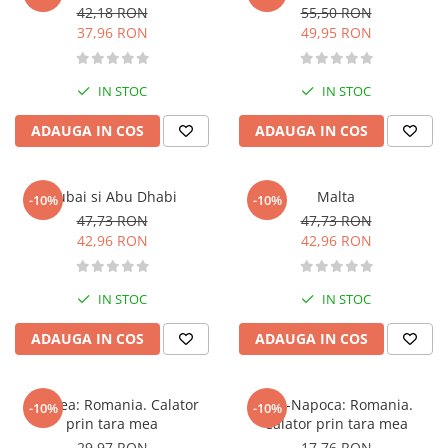
42,18 RON
55,50 RON
Memorii si jurnale
37,96 RON
49,95 RON
Moderna, contemporana
Poezie, teatru
IN STOC
IN STOC
Publicistica, eseu
Romance
ADAUGA IN COS
ADAUGA IN COS
Science Fiction
Young adult
Dubai si Abu Dhabi
Malta
-10%
-10%
Filologie, Filosofie
47,73 RON
47,73 RON
Filologie
42,96 RON
42,96 RON
Filosofie
Filosofie, Stiinte
IN STOC
IN STOC
Gastronomie
ADAUGA IN COS
ADAUGA IN COS
Alimentatie vegetariana
Arte si tehnici culinare
Bauturi si cocktailuri
Oradea: Romania. Calator
Cluj-Napoca: Romania.
-10%
-10%
prin tara mea
Calator prin tara mea
Bucatari celebri
29,97 RON
17,76 RON