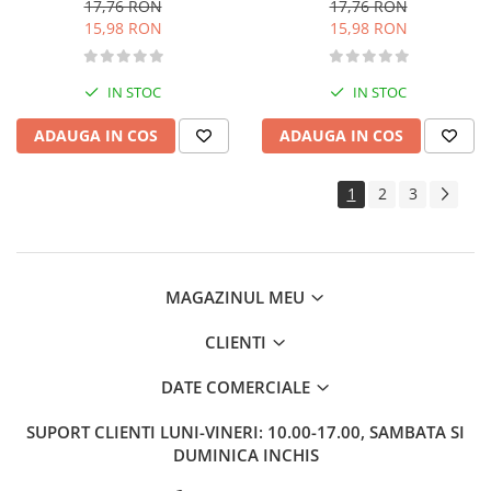
mea
17,76 RON
17,76 RON
Istoria romanilor
15,98 RON
15,98 RON
Istorie
Istorie antica, medievala si
moderna
IN STOC
IN STOC
Istorie contemporana universala
ADAUGA IN COS
ADAUGA IN COS
Istorie sociala si culturala
Mari puteri ale lumii
1
2
3
Primul Razboi Mondial
Servicii secrete
Limbi straine
Dictionare
MAGAZINUL MEU
Ghiduri de conversatie
CLIENTI
Gramatica
Invatarea limbilor straine
DATE COMERCIALE
Parenting si familie
SUPORT CLIENTI
LUNI-VINERI: 10.00-17.00, SAMBATA SI
Dezvoltare personala (familie)
DUMINICA INCHIS
Mama si copilul