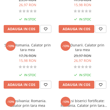
Carti de bucate
26,97 RON
15,98 RON
Conservarea si pastrarea
alimentelor
Ghiduri de calatorie, harti
IN STOC
IN STOC
Ghiduri de calatorie
ADAUGA IN COS
ADAUGA IN COS
Hobby, timp liber
Animale de companie
Sibiu: Romania. Calator prin
Delta Dunarii. Calator prin
-10%
-10%
Carti de colorat pentru adulti
tara mea
tara mea
Casa, gradina
17,76 RON
29,97 RON
Hobby
15,98 RON
26,97 RON
Sport
Invatamant superior
IN STOC
IN STOC
Cursuri universitare
ADAUGA IN COS
ADAUGA IN COS
Istorie
Al Doilea Razboi Mondial
Biografii, memorii si jurnale
Transilvania: Romania.
Cetati si biserici fortificate:
-10%
-10%
Calator prin tara mea
Romania. Calator prin tara
Istoria comunismului