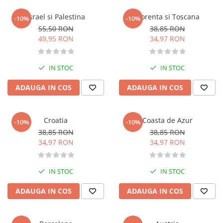
Atlase, dictionare si enciclopedii
Israel si Palestina
Florenta si Toscana
Benzi desenate
-10%
-10%
55,50 RON
38,85 RON
Carte prescolara
49,95 RON
34,97 RON
Carti de colorat
Carti pentru copii
IN STOC
IN STOC
Grafice
Literatura si fictiune
ADAUGA IN COS
ADAUGA IN COS
Povesti pentru copii
Povesti si povestiri
Croatia
Coasta de Azur
Dictionare si enciclopedii
-10%
-10%
38,85 RON
38,85 RON
Atlase
34,97 RON
34,97 RON
Atlase, dictionare si enciclopedii
Dictionare de limba romana
IN STOC
IN STOC
Dictionare tematice
Enciclopedii
ADAUGA IN COS
ADAUGA IN COS
Diete si fitness
Diete si alimentatie sanatoasa