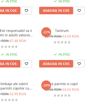
IN STOC
IN STOC
GA IN COS
ADAUGA IN COS
 Esti responsabil sa ii
Tantrum
-22%
mi in adulti valorosi
68,70 RON
53,59 RON
speri si fericiti
5 RON
47,48 RON
IN STOC
IN STOC
GA IN COS
ADAUGA IN COS
 limbaje ale iubirii
Intre parinte si copil
-20%
parintii copiilor cu
30,66 RON
24,53 RON
dizabilitati
9 RON
32,99 RON