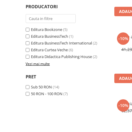
Management si leadership
PRODUCATORI
Pedagogie
ADAUG
Resurse umane
Vanzari si marketing
Editura Bookzone
(5)
Carte scolara
Editura BusinessTech
(1)
Invata 
-10%
Editura BusinessTech International
(2)
Atlase, dictionare si enciclopedii
41,2
Editura Curtea Veche
(6)
Carte prescolara
Editura Didactica Publishing House
(2)
Carte scolara
Vezi mai multe
Dictionare de limba romana
Ghiduri de conversatie
PRET
ADAUG
Invatamant gimnazial
Sub 50 RON
(14)
Invatamant primar
50 RON - 100 RON
(7)
Invatarea limbilor straine
Terapia
Liceu
-10%
62,3
Povesti si povestiri
Carti in limba engleza
Carti pentru copii