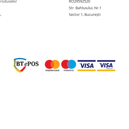
Produselor
RO29592520
Str. Bahluiului, Nr.1
L
Sector 1, București