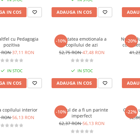
A IN COS
ADAUGA IN COS
ADAU
altfel cu Pedagogia
Sanatatea emotionala a
Nu copilu
-10%
-20%
pozitiva
copilului de azi
contraet
3 RON
37,11 RON
52,75 RON
47,48 RON
41,2
IN STOC
IN STOC
A IN COS
ADAUGA IN COS
ADAU
 copilului interior
Curajul de a fi un parinte
Ghidul u
-10%
-22%
imperfect
7 RON
56,13 RON
52,8
62,37 RON
56,13 RON