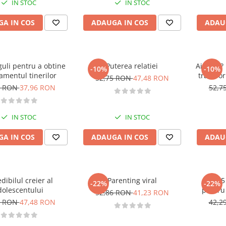
IN STOC
IN STOC
A IN COS
ADAUGA IN COS
ADAU
guli pentru a obtine
Puterea relatiei
Ai copii?
-10%
-10%
amentul tinerilor
transfor
52,75 RON
47,48 RON
pro
8 RON
37,96 RON
52,7
IN STOC
IN STOC
A IN COS
ADAUGA IN COS
ADAU
dibilul creier al
Parenting viral
Cele 5
-22%
-22%
dolescentului
pentru 
52,86 RON
41,23 RON
5 RON
47,48 RON
42,2