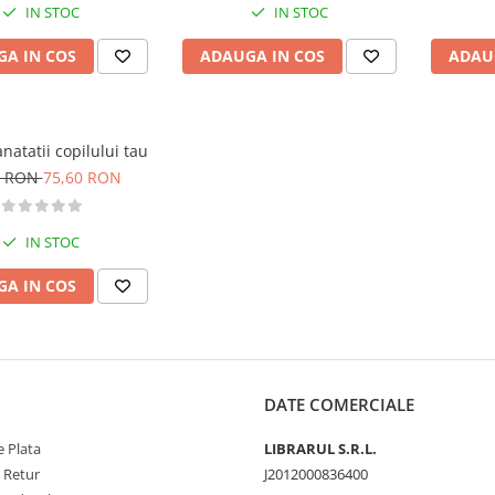
IN STOC
IN STOC
A IN COS
ADAUGA IN COS
ADAU
natatii copilului tau
0 RON
75,60 RON
IN STOC
A IN COS
DATE COMERCIALE
 Plata
LIBRARUL S.R.L.
e Retur
J2012000836400