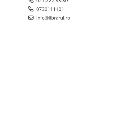
021.222.83.80
0730111101
info@librarul.ro