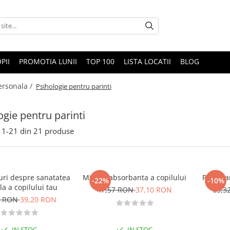
PII
PROMOTIA LUNII
TOP 100
LISTA LOCATII
BLOG
ersonala /
Psihologie pentru parinti
ogie pentru parinti
1-
21
din
21
produse
uri despre sanatatea
Mintea absorbanta a copilului
Provocar
-22%
-10%
la a copilului tau
47,57 RON
37,10 RON
63,3
0 RON
39,20 RON
IN STOC
IN STOC