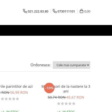
021.222.83.80
0730111101
0,00
Ordoneaza:
ile parintilor de azi
Montessori de la nastere la 3
-10%
ani
2 RON
56,99 RON
50,74 RON
45,67 RON
IN STOC
IN STOC