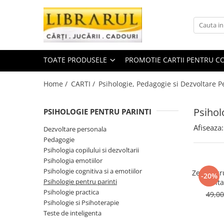
Toate Produsele
CARTI
TOATE PRODUSELE
PROMOTIE CARTII PENTRU CO
Arta, arhitectura si fotografie
Arhitectura
Home /
CARTI /
Psihologie, Pedagogie si Dezvoltare P
Fotografie
Istoria artei
Psihol
PSIHOLOGIE PENTRU PARINTI
Pictura si desen
Afiseaza:
Dezvoltare personala
Biografii si memorii
Pedagogie
Biografii
Psihologia copilului si dezvoltarii
Psihologia emotiilor
Memorii si jurnale
Psihologie cognitiva si a emotiilor
Zece lucr
Teorie si critica literara
-20%
Psihologie pentru parinti
minta
Business, economie, finante
Psihologie practica
49,0
Psihologie si Psihoterapie
Economie
Teste de inteligenta
Finante si investitii