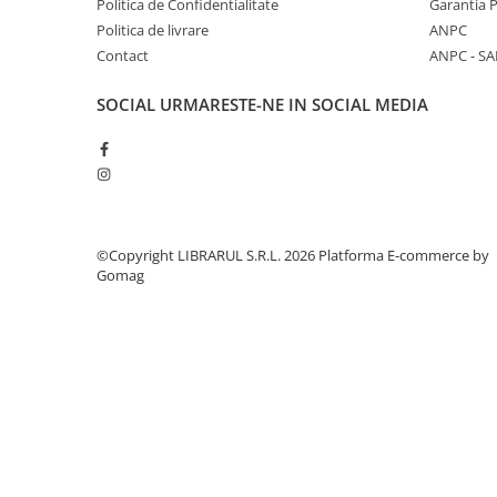
Politica de Confidentialitate
Garantia 
Literatura de divertisment
Politica de livrare
ANPC
Literatura romana
Contact
ANPC - SA
Memorii si jurnale
Moderna, contemporana
SOCIAL
URMARESTE-NE IN SOCIAL MEDIA
Poezie, teatru
Publicistica, eseu
Romance
Science Fiction
Young adult
©Copyright LIBRARUL S.R.L. 2026
Platforma E-commerce by
Filologie, Filosofie
Gomag
Filologie
Filosofie
Filosofie, Stiinte
Gastronomie
Alimentatie vegetariana
Arte si tehnici culinare
Bauturi si cocktailuri