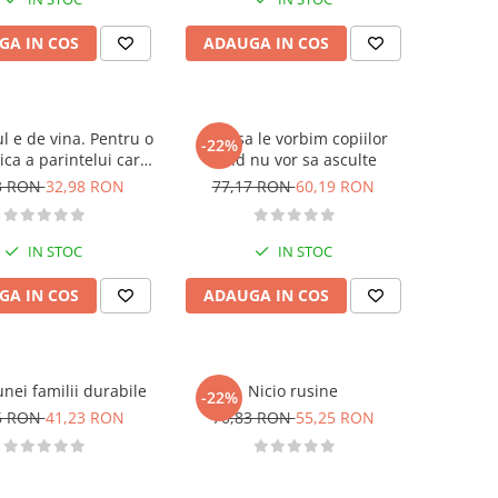
GA IN COS
ADAUGA IN COS
l e de vina. Pentru o
Cum sa le vorbim copiilor
-22%
ica a parintelui care
cand nu vor sa asculte
stie tot
3 RON
32,98 RON
77,17 RON
60,19 RON
IN STOC
IN STOC
GA IN COS
ADAUGA IN COS
nei familii durabile
Nicio rusine
-22%
6 RON
41,23 RON
70,83 RON
55,25 RON