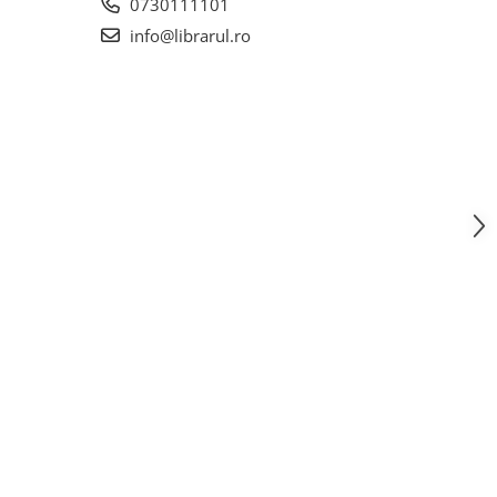
0730111101
info@librarul.ro