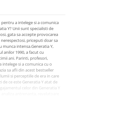
d pentru a intelege si a comunica
ia Y? Unii sunt specialisti de
tiosi, gata sa accepte provocarea
, nerespectosi, priceputi doar sa
sau munca intensa.Generatia Y,
ul anilor 1990, a facut cu
mii ani. Parinti, profesori,
 a intelege si a comunica cu o
zia sa afli din acest bestseller
umii si perceptiile de era in care
zi de ce este Generatia Y atat de
angajamentul celor din Generatia Y
 o analiza antrenanta, revelatoare
ologii, tineri bine educati si
tii sunt descrisi ca fiind
inte care nu au invatat ce-i aceea
scuti intre inceputul anilor 1980
u chiar o adevarata furtuna – in
fost pusi in fata provocarii de a
a, intr-o lume diferita.Ai ocazia