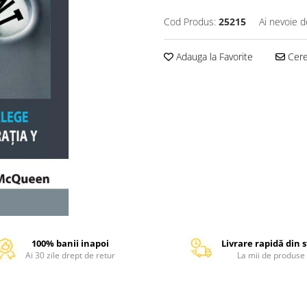
Cod Produs:
25215
Ai nevoie d
Adauga la Favorite
Cere 
100% banii inapoi
Livrare rapidă din 
Ai 30 zile drept de retur
La mii de produse