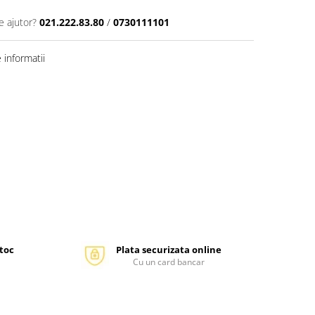
e ajutor?
021.222.83.80
/
0730111101
informatii
stoc
Plata securizata online
Cu un card bancar