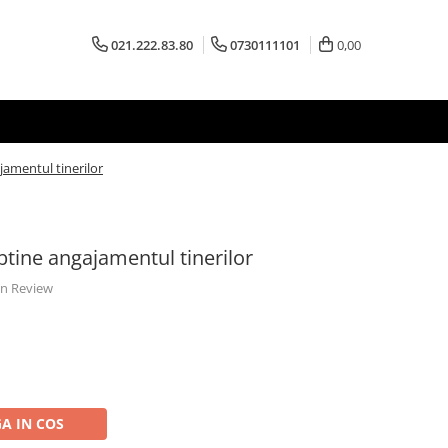
021.222.83.80
0730111101
0,00
jamentul tinerilor
btine angajamentul tinerilor
 un Review
A IN COS