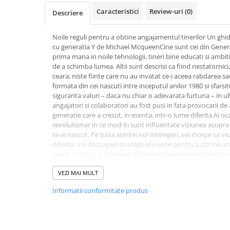
Activitati si jocuri pentru copii
Caracteristici
Review-uri
(0)
Descriere
Atlase, dictionare si enciclopedii
Noile reguli pentru a obtine angajamentul tinerilor Un ghi
Benzi desenate
cu generatia Y de Michael McqueenCine sunt cei din Generat
Carte prescolara
prima mana in noile tehnologii, tineri bine educati si ambi
Carti de colorat
de a schimba lumea. Altii sunt descrisi ca fiind nestatornici
ceara; niste fiinte care nu au invatat ce-i aceea rabdarea 
Carti pentru copii
formata din cei nascuti intre inceputul anilor 1980 si sfarsit
Grafice
siguranta valuri – daca nu chiar o adevarata furtuna – in ulti
Literatura si fictiune
angajatori si colaboratori au fost pusi in fata provocarii de
generatie care a cresut, in esenta, intr-o lume diferita.Ai oca
Povesti pentru copii
revolutionar in ce mod iti sunt influentate viziunea asupra l
Povesti si povestiri
te-ai nascut. Pe baza acestei noi intelegeri, vei incepe sa ve
Dictionare si enciclopedii
diferita. Vei descoperi strategii eficiente pentru a obtine 
acasa, in clasa, si in lumea afacerilor.Pregateste-te pentru
Atlase
si profunda!Unii sunt specialisti de prima mana in noile tehn
Atlase, dictionare si enciclopedii
ambitiosi, gata sa accepte provocarea de a schimba lumea. Al
VEZI MAI MULT
nestatornici, nerespectosi, priceputi doar sa ceara; niste fi
Dictionare de limba romana
Informatii conformitate produs
rabdarea sau munca intensa.Generatia Y, formata din cei na
Dictionare tematice
si sfarsitul anilor 1990, a facut cu siguranta valuri – daca n
ultimii ani. Parinti, profesori, angajatori si colaboratori au 
Enciclopedii
intelege si a comunica cu o generatie care a cresut, in esent
Diete si fitness