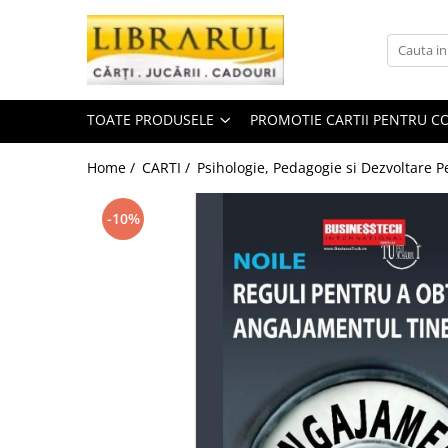
Toate Produsele
CARTI
TOATE PRODUSELE
PROMOTIE CARTII PENTRU CO
Arta, arhitectura si fotografie
Arhitectura
Home /
CARTI /
Psihologie, Pedagogie si Dezvoltare P
Fotografie
Istoria artei
-10%
Pictura si desen
Biografii si memorii
Biografii
Memorii si jurnale
Teorie si critica literara
Business, economie, finante
Economie
Finante si investitii