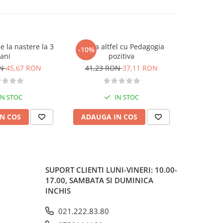
 la nastere la 3
Invata altfel cu Pedagogia
Sanata
-10%
-10%
ani
pozitiva
cop
ON
45,67 RON
41,23 RON
37,11 RON
52,75
IN STOC
IN STOC
N COS
ADAUGA IN COS
ADAUG
SUPORT CLIENTI
LUNI-VINERI: 10.00-
17.00, SAMBATA SI DUMINICA
INCHIS
021.222.83.80