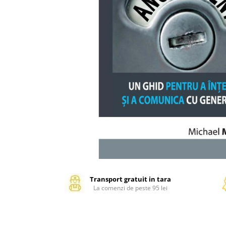
Management si leadership
Pedagogie
Resurse umane
Vanzari si marketing
Carte scolara
Atlase, dictionare si enciclopedii
Carte prescolara
Carte scolara
Dictionare de limba romana
Ghiduri de conversatie
Invatamant gimnazial
Invatamant primar
Invatarea limbilor straine
Transport gratuit in tara
Liceu
La comenzi de peste 95 lei
Povesti si povestiri
Carti in limba engleza
Carti pentru copii