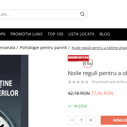
PII
PROMOTIA LUNII
TOP 100
LISTA LOCATII
BLOG
ersonala /
Psihologie pentru parinti /
Noile reguli pentru a obtine anga
Noile reguli pentru a o
Fii primul care scrie
42,18 RON
37,96 RON
IN STOC
ADAUG