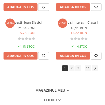
Istoria romanilor
ADAUGA IN COS
ADAUGA IN COS
Istorie
Istorie antica, medievala si
moderna
Povesti- Ioan Slavici
Citesc si inteleg - Clasa I
-25%
-10%
Istorie contemporana universala
21,04 RON
16,91 RON
Istorie sociala si culturala
15,78 RON
15,22 RON
Mari puteri ale lumii
Primul Razboi Mondial
IN STOC
IN STOC
Servicii secrete
ADAUGA IN COS
ADAUGA IN COS
Limbi straine
Dictionare
1
2
3
11
...
Ghiduri de conversatie
Gramatica
Invatarea limbilor straine
Parenting si familie
MAGAZINUL MEU
Dezvoltare personala (familie)
CLIENTI
Mama si copilul