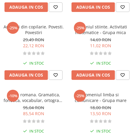
Carti de bucate
ADAUGA IN COS
ADAUGA IN COS
Conservarea si pastrarea
alimentelor
Ghiduri de calatorie, harti
Amintiri din copilarie. Povesti.
Domeniul stiinte. Activitati
-25%
-25%
Ghiduri de calatorie
Povestiri
matematice - Grupa mica
Hobby, timp liber
29,49 RON
14,69 RON
22,12 RON
11,02 RON
Animale de companie
Carti de colorat pentru adulti
IN STOC
IN STOC
Casa, gradina
Hobby
ADAUGA IN COS
ADAUGA IN COS
Sport
Invatamant superior
Limba romana. Gramatica,
Domeniul limba si
-10%
-25%
Cursuri universitare
fonetica, vocabular, ortografie
comunicare - Grupa mare
Istorie
si ortoepie in conformitate cu
95,04 RON
18,00 RON
DOOM3
85,54 RON
13,50 RON
Al Doilea Razboi Mondial
Biografii, memorii si jurnale
Istoria comunismului
IN STOC
IN STOC