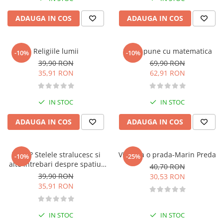
Memorii si jurnale
ADAUGA IN COS
ADAUGA IN COS
Moderna, contemporana
Poezie, teatru
Publicistica, eseu
Religiile lumii
Nu te pune cu matematica
-10%
-10%
39,90 RON
69,90 RON
Romance
35,91 RON
62,91 RON
Science Fiction
Young adult
IN STOC
IN STOC
Filologie, Filosofie
Filologie
ADAUGA IN COS
ADAUGA IN COS
Filosofie
Filosofie, Stiinte
De ce? Stelele stralucesc si
Viata ca o prada-Marin Preda
-10%
-25%
Gastronomie
alte intrebari despre spatiul
40,70 RON
Alimentatie vegetariana
cosmic
39,90 RON
30,53 RON
Arte si tehnici culinare
35,91 RON
Bauturi si cocktailuri
Bucatari celebri
IN STOC
IN STOC