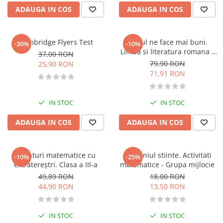
Pedagogie
ADAUGA IN COS
ADAUGA IN COS
Resurse umane
Vanzari si marketing
Carte scolara
Cambridge Flyers Test
Cititul ne face mai buni.
-30%
-10%
Limba si literatura romana -
37,00 RON
Atlase, dictionare si enciclopedii
Clasa 12
79,90 RON
25,90 RON
Carte prescolara
71,91 RON
Carte scolara
Dictionare de limba romana
IN STOC
IN STOC
Ghiduri de conversatie
Invatamant gimnazial
ADAUGA IN COS
ADAUGA IN COS
Invatamant primar
Invatarea limbilor straine
Aventuri matematice cu
Domeniul stiinte. Activitati
-10%
-25%
Liceu
extratereștri. Clasa a III-a
matematice - Grupa mijlocie
Povesti si povestiri
49,89 RON
18,00 RON
Carti in limba engleza
44,90 RON
13,50 RON
Carti pentru copii
Activitati si jocuri pentru copii
IN STOC
IN STOC