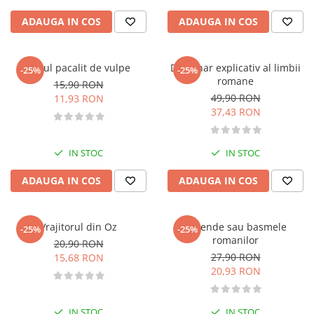
Fitness si frumusete
ADAUGA IN COS
ADAUGA IN COS
Diverse
Diverse
Ursul pacalit de vulpe
Dictionar explicativ al limbii
Feng Shui
-25%
-25%
romane
15,90 RON
Medicina alternativa
49,90 RON
11,93 RON
Sa nu razi :((
37,43 RON
Drept
Legislatie
IN STOC
IN STOC
Fictiune
ADAUGA IN COS
ADAUGA IN COS
Actiune si Aventura
Actiune,aventura
Clasici
Vrajitorul din Oz
Legende sau basmele
-25%
-25%
Crime, Thriller, Mistery
romanilor
20,90 RON
27,90 RON
15,68 RON
Fantasy
20,93 RON
Istorica
Literatura de divertisment
IN STOC
IN STOC
Literatura romana