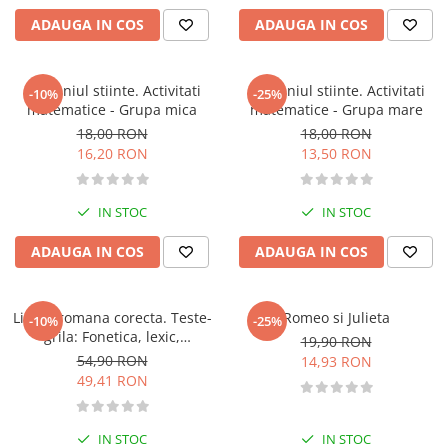
Atlase, dictionare si enciclopedii
ADAUGA IN COS
ADAUGA IN COS
Benzi desenate
Carte prescolara
Carti de colorat
Domeniul stiinte. Activitati
Domeniul stiinte. Activitati
-10%
-25%
matematice - Grupa mica
matematice - Grupa mare
Carti pentru copii
18,00 RON
18,00 RON
Grafice
16,20 RON
13,50 RON
Literatura si fictiune
Povesti pentru copii
IN STOC
IN STOC
Povesti si povestiri
Dictionare si enciclopedii
ADAUGA IN COS
ADAUGA IN COS
Atlase
Atlase, dictionare si enciclopedii
Limba romana corecta. Teste-
Romeo si Julieta
-10%
-25%
Dictionare de limba romana
grila: Fonetica, lexic,
19,90 RON
Dictionare tematice
morfologie, sintaxa
54,90 RON
14,93 RON
Enciclopedii
49,41 RON
Diete si fitness
Diete si alimentatie sanatoasa
IN STOC
IN STOC