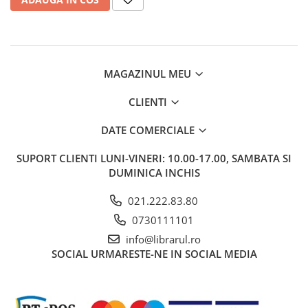
Management si leadership
Pedagogie
Resurse umane
Vanzari si marketing
MAGAZINUL MEU
Carte scolara
Atlase, dictionare si enciclopedii
CLIENTI
Carte prescolara
DATE COMERCIALE
Carte scolara
Dictionare de limba romana
SUPORT CLIENTI
LUNI-VINERI: 10.00-17.00, SAMBATA SI
DUMINICA INCHIS
Ghiduri de conversatie
Invatamant gimnazial
021.222.83.80
Invatamant primar
0730111101
Invatarea limbilor straine
info@librarul.ro
Liceu
SOCIAL
URMARESTE-NE IN SOCIAL MEDIA
Povesti si povestiri
Carti in limba engleza
Carti pentru copii