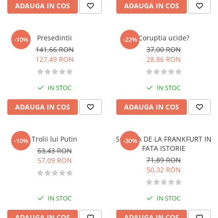
ADAUGA IN COS
ADAUGA IN COS
Fitness si frumusete
Diverse
Diverse
Presedintii
Coruptia ucide?
-10%
-22%
Feng Shui
141,66 RON
37,00 RON
127,49 RON
28,86 RON
Medicina alternativa
Sa nu razi :((
Drept
IN STOC
IN STOC
Legislatie
ADAUGA IN COS
ADAUGA IN COS
Fictiune
Actiune si Aventura
Trolii lui Putin
SCOALA DE LA FRANKFURT IN
-10%
-30%
Actiune,aventura
FATA ISTORIE
63,43 RON
Clasici
71,89 RON
57,09 RON
Crime, Thriller, Mistery
50,32 RON
Fantasy
Istorica
IN STOC
IN STOC
Literatura de divertisment
Literatura romana
ADAUGA IN COS
ADAUGA IN COS