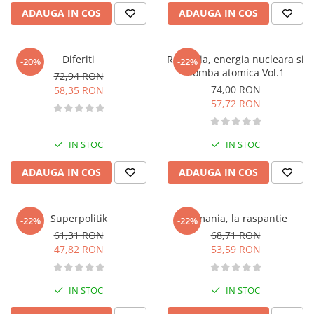
Pedagogie
ADAUGA IN COS
ADAUGA IN COS
Resurse umane
Vanzari si marketing
Carte scolara
Diferiti
Romania, energia nucleara si
-20%
-22%
bomba atomica Vol.1
72,94 RON
Atlase, dictionare si enciclopedii
74,00 RON
58,35 RON
Carte prescolara
57,72 RON
Carte scolara
Dictionare de limba romana
IN STOC
IN STOC
Ghiduri de conversatie
Invatamant gimnazial
ADAUGA IN COS
ADAUGA IN COS
Invatamant primar
Invatarea limbilor straine
Superpolitik
Romania, la raspantie
-22%
-22%
Liceu
61,31 RON
68,71 RON
Povesti si povestiri
47,82 RON
53,59 RON
Carti in limba engleza
Carti pentru copii
IN STOC
IN STOC
Activitati si jocuri pentru copii