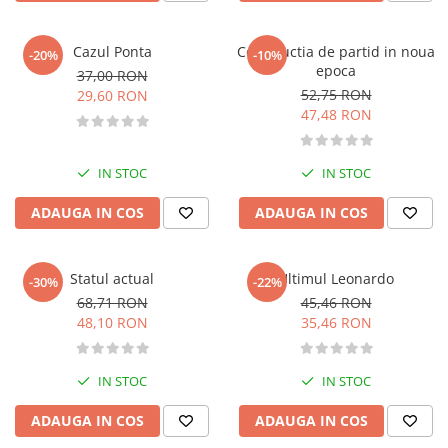
Carti de bucate
Conservarea si pastrarea
alimentelor
Cazul Ponta
Constructia de partid in noua
-20%
-10%
epoca
Ghiduri de calatorie, harti
37,00 RON
52,75 RON
29,60 RON
Ghiduri de calatorie
47,48 RON
Hobby, timp liber
Animale de companie
IN STOC
IN STOC
Carti de colorat pentru adulti
ADAUGA IN COS
ADAUGA IN COS
Casa, gradina
Hobby
Sport
Statul actual
Ultimul Leonardo
-30%
-22%
Invatamant superior
68,71 RON
45,46 RON
48,10 RON
35,46 RON
Cursuri universitare
Istorie
Al Doilea Razboi Mondial
IN STOC
IN STOC
Biografii, memorii si jurnale
ADAUGA IN COS
ADAUGA IN COS
Istoria comunismului