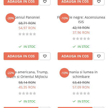
ADAUGA IN COS
ADAUGA IN COS
Atlase, dictionare si enciclopedii
Benzi desenate
Carte prescolara
Geniul Panoniei
Flamurile negre: Ascensiunea
-20%
-10%
Carti de colorat
ISIS
68,71 RON
42,18 RON
Carti pentru copii
54,97 RON
37,96 RON
Grafice
Literatura si fictiune
Povesti pentru copii
IN STOC
IN STOC
Povesti si povestiri
ADAUGA IN COS
ADAUGA IN COS
Dictionare si enciclopedii
Atlase
Stanga americana, Trump,
Romania si lumea in
Atlase, dictionare si enciclopedii
-22%
-10%
Biden si Orientul Mijlociu
schimbare
Dictionare de limba romana
58,14 RON
63,43 RON
Dictionare tematice
45,35 RON
57,09 RON
Enciclopedii
Diete si fitness
IN STOC
IN STOC
Diete si alimentatie sanatoasa