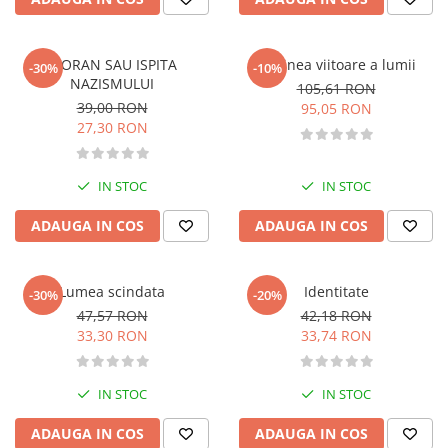
Memorii si jurnale
Moderna, contemporana
CIORAN SAU ISPITA
Ordinea viitoare a lumii
-30%
-10%
Poezie, teatru
NAZISMULUI
105,61 RON
Publicistica, eseu
39,00 RON
95,05 RON
27,30 RON
Romance
Science Fiction
Young adult
IN STOC
IN STOC
Filologie, Filosofie
ADAUGA IN COS
ADAUGA IN COS
Filologie
Filosofie
Filosofie, Stiinte
Lumea scindata
Identitate
-30%
-20%
Gastronomie
47,57 RON
42,18 RON
33,30 RON
33,74 RON
Alimentatie vegetariana
Arte si tehnici culinare
IN STOC
IN STOC
Bauturi si cocktailuri
Bucatari celebri
ADAUGA IN COS
ADAUGA IN COS