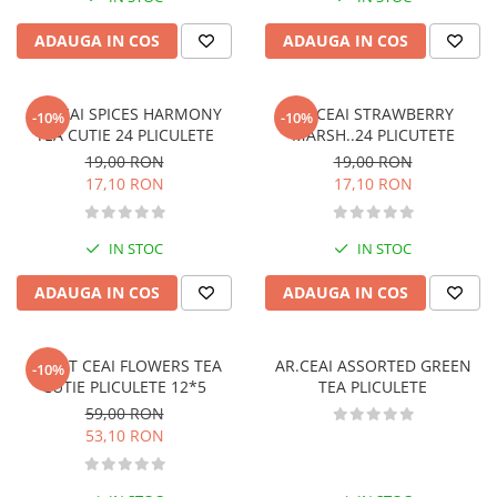
Literatura de divertisment
Literatura romana
ADAUGA IN COS
ADAUGA IN COS
Memorii si jurnale
Moderna, contemporana
AR.CEAI SPICES HARMONY
AR.CEAI STRAWBERRY
-10%
-10%
Poezie, teatru
TEA CUTIE 24 PLICULETE
MARSH..24 PLICUTETE
Publicistica, eseu
19,00 RON
19,00 RON
Romance
17,10 RON
17,10 RON
Science Fiction
Young adult
IN STOC
IN STOC
Filologie, Filosofie
ADAUGA IN COS
ADAUGA IN COS
Filologie
Filosofie
Filosofie, Stiinte
AR.SET CEAI FLOWERS TEA
AR.CEAI ASSORTED GREEN
-10%
CUTIE PLICULETE 12*5
TEA PLICULETE
Gastronomie
59,00 RON
Alimentatie vegetariana
53,10 RON
Arte si tehnici culinare
Bauturi si cocktailuri