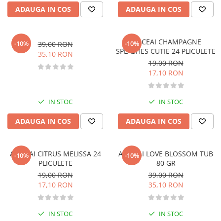
Management si leadership
ADAUGA IN COS
ADAUGA IN COS
Pedagogie
Resurse umane
AR.CEAI CHAMPAGNE
-10%
-10%
39,00 RON
Vanzari si marketing
SPLASHES CUTIE 24 PLICULETE
35,10 RON
Carte scolara
19,00 RON
Atlase, dictionare si enciclopedii
17,10 RON
Carte prescolara
Carte scolara
IN STOC
IN STOC
Dictionare de limba romana
ADAUGA IN COS
ADAUGA IN COS
Ghiduri de conversatie
Invatamant gimnazial
Invatamant primar
AR.CEAI CITRUS MELISSA 24
AR.CEAI LOVE BLOSSOM TUB
-10%
-10%
Invatarea limbilor straine
PLICULETE
80 GR
19,00 RON
39,00 RON
Liceu
17,10 RON
35,10 RON
Povesti si povestiri
Carti in limba engleza
IN STOC
IN STOC
Carti pentru copii