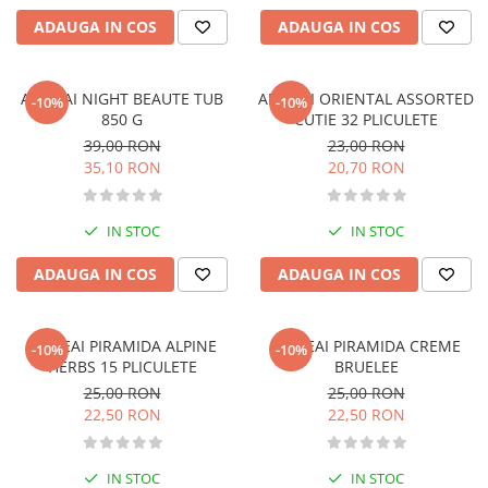
Activitati si jocuri pentru copii
ADAUGA IN COS
ADAUGA IN COS
Atlase, dictionare si enciclopedii
Benzi desenate
AR.CEAI NIGHT BEAUTE TUB
AR.CEAI ORIENTAL ASSORTED
-10%
-10%
Carte prescolara
850 G
CUTIE 32 PLICULETE
Carti de colorat
39,00 RON
23,00 RON
Carti pentru copii
35,10 RON
20,70 RON
Grafice
Literatura si fictiune
IN STOC
IN STOC
Povesti pentru copii
ADAUGA IN COS
ADAUGA IN COS
Povesti si povestiri
Dictionare si enciclopedii
Atlase
AR.CEAI PIRAMIDA ALPINE
AR.CEAI PIRAMIDA CREME
-10%
-10%
HERBS 15 PLICULETE
BRUELEE
Atlase, dictionare si enciclopedii
25,00 RON
25,00 RON
Dictionare de limba romana
22,50 RON
22,50 RON
Dictionare tematice
Enciclopedii
IN STOC
IN STOC
Diete si fitness