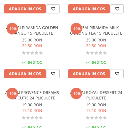
Diete si alimentatie sanatoasa
ADAUGA IN COS
ADAUGA IN COS
Fitness si frumusete
Diverse
AR.CEAI PIRAMIDA GOLDEN
AR.CEAI PIRAMIDA MILK
-10%
-10%
Diverse
MANGO 15 PLICULETE
OOLONG TEA 15 PLICULETE
Feng Shui
25,00 RON
25,00 RON
22,50 RON
22,50 RON
Medicina alternativa
Sa nu razi :((
Drept
IN STOC
IN STOC
Legislatie
ADAUGA IN COS
ADAUGA IN COS
Fictiune
Actiune si Aventura
AR.CEAI PROVENCE DREAMS
AR.CEAI ROYAL DESSERT 24
Actiune,aventura
-10%
-10%
TEA CUTIE 24 PLICULETE
PLICULETE
Clasici
19,00 RON
19,00 RON
Crime, Thriller, Mistery
17,10 RON
17,10 RON
Fantasy
Istorica
IN STOC
IN STOC