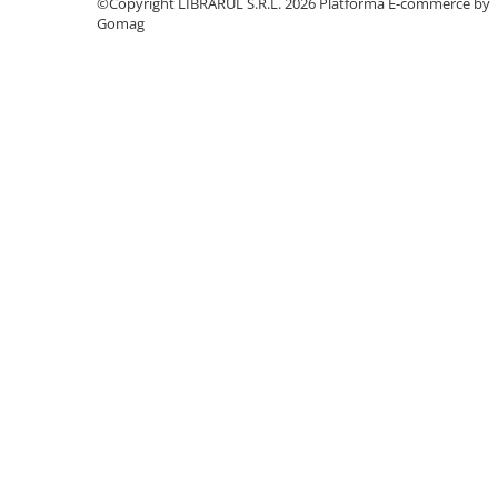
©Copyright LIBRARUL S.R.L. 2026
Platforma E-commerce by
Literatura de divertisment
Gomag
Literatura romana
Memorii si jurnale
Moderna, contemporana
Poezie, teatru
Publicistica, eseu
Romance
Science Fiction
Young adult
Filologie, Filosofie
Filologie
Filosofie
Filosofie, Stiinte
Gastronomie
Alimentatie vegetariana
Arte si tehnici culinare
Bauturi si cocktailuri