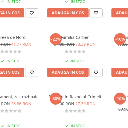
IN STOC
IN STOC
A IN COS
ADAUGA IN COS
ADAU
reea de Nord
Familia Cartier
China
-22%
-10%
1 RON
41,77 RON
94,09 RON
73,39 RON
105,
IN STOC
IN STOC
A IN COS
ADAUGA IN COS
ADAU
ameni, zei, razboaie
Pe front in Razboiul Crimeii
Roma s
-30%
-10%
3 RON
28,86 RON
39,00 RON
27,30 RON
69,9
IN STOC
IN STOC