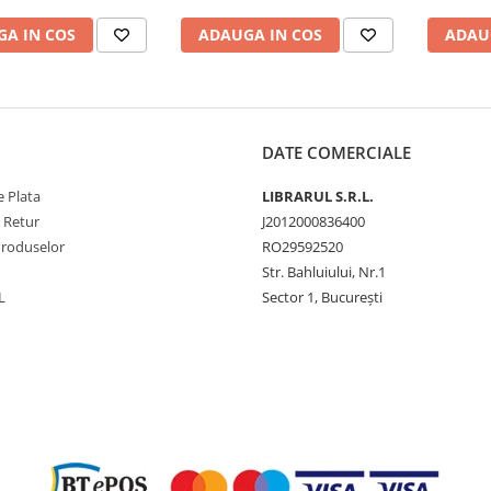
A IN COS
ADAUGA IN COS
ADAU
DATE COMERCIALE
 Plata
LIBRARUL S.R.L.
e Retur
J2012000836400
Produselor
RO29592520
Str. Bahluiului, Nr.1
L
Sector 1, București