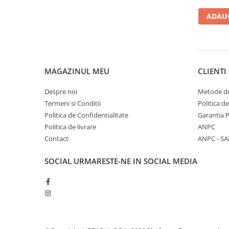
Diete si alimentatie sanatoasa
ADAUG
Fitness si frumusete
Diverse
Diverse
Feng Shui
MAGAZINUL MEU
CLIENTI
Medicina alternativa
Despre noi
Metode de
Sa nu razi :((
Termeni si Conditii
Politica d
Drept
Politica de Confidentialitate
Garantia 
Legislatie
Politica de livrare
ANPC
Fictiune
Contact
ANPC - SA
Actiune si Aventura
SOCIAL
URMARESTE-NE IN SOCIAL MEDIA
Actiune,aventura
Clasici
Crime, Thriller, Mistery
Fantasy
Istorica