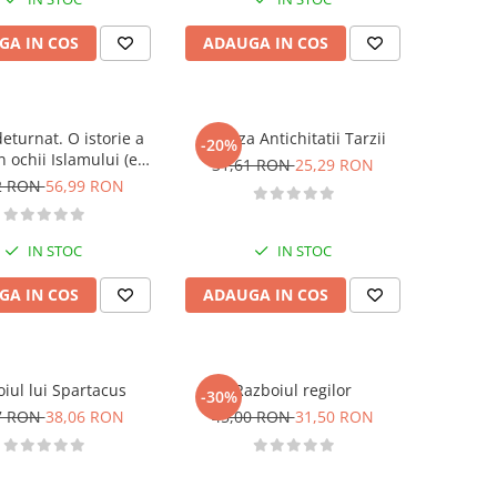
GA IN COS
ADAUGA IN COS
eturnat. O istorie a
Geneza Antichitatii Tarzii
-20%
n ochii Islamului (ed.
31,61 RON
25,29 RON
a II-a)
2 RON
56,99 RON
IN STOC
IN STOC
GA IN COS
ADAUGA IN COS
iul lui Spartacus
Razboiul regilor
-30%
7 RON
38,06 RON
45,00 RON
31,50 RON