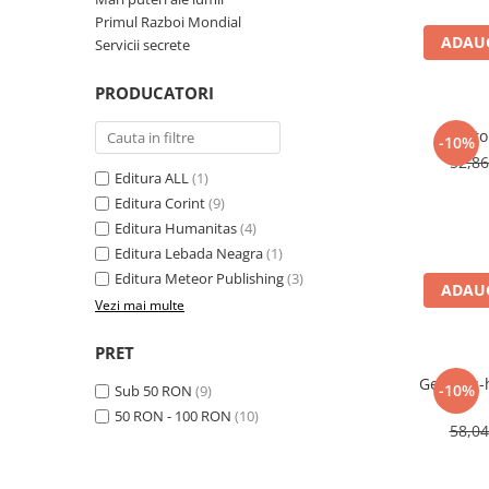
Management si leadership
Primul Razboi Mondial
Pedagogie
ADAUG
Servicii secrete
Resurse umane
PRODUCATORI
Vanzari si marketing
Carte scolara
Anto
-10%
Atlase, dictionare si enciclopedii
52,8
Editura ALL
(1)
Carte prescolara
Editura Corint
(9)
Carte scolara
Editura Humanitas
(4)
Dictionare de limba romana
Editura Lebada Neagra
(1)
Ghiduri de conversatie
Editura Meteor Publishing
(3)
ADAUG
Invatamant gimnazial
Vezi mai multe
Invatamant primar
PRET
Invatarea limbilor straine
Genghis-h
Liceu
-10%
Sub 50 RON
(9)
Povesti si povestiri
50 RON - 100 RON
(10)
58,0
Carti in limba engleza
Carti pentru copii