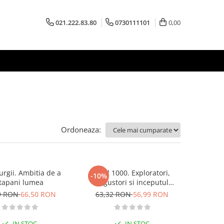
021.222.83.80
0730111101
0,00
Ordoneaza:
rgii. Ambitia de a
Anul 1000. Exploratori,
-10%
tapani lumea
negustori si inceputul
globalizarii
9 RON
66,50 RON
63,32 RON
56,99 RON
IN STOC
IN STOC