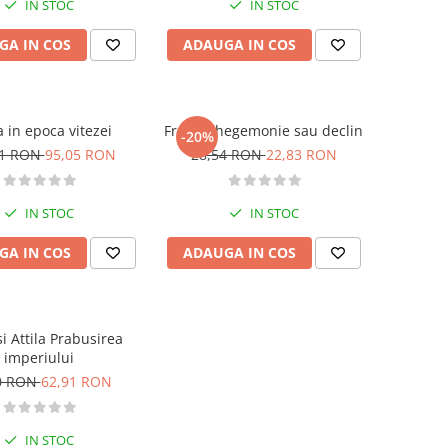
IN STOC
IN STOC
GA IN COS
ADAUGA IN COS
 in epoca vitezei
Franta, hegemonie sau declin
-20%
61 RON
95,05 RON
28,54 RON
22,83 RON
IN STOC
IN STOC
GA IN COS
ADAUGA IN COS
i Attila Prabusirea
imperiului
0 RON
62,91 RON
IN STOC