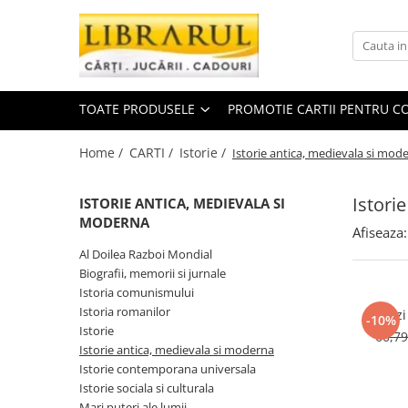
Toate Produsele
CARTI
TOATE PRODUSELE
PROMOTIE CARTII PENTRU CO
Arta, arhitectura si fotografie
Arhitectura
Home /
CARTI /
Istorie /
Istorie antica, medievala si mod
Fotografie
Istoria artei
Istori
ISTORIE ANTICA, MEDIEVALA SI
Pictura si desen
MODERNA
Afiseaza:
Biografii si memorii
Al Doilea Razboi Mondial
Biografii
Biografii, memorii si jurnale
Istoria comunismului
Memorii si jurnale
Istoria romanilor
O zi
Teorie si critica literara
-10%
Istorie
60,7
Business, economie, finante
Istorie antica, medievala si moderna
Istorie contemporana universala
Economie
Istorie sociala si culturala
Finante si investitii
Mari puteri ale lumii