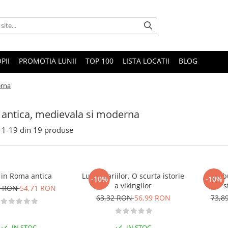
PII
PROMOTIA LUNII
TOP 100
LISTA LOCATII
BLOG
erna
e antica, medievala si moderna
1-
19
din
19
produse
 in Roma antica
Lupii mariilor. O scurta istorie
Habsbu
-10%
-10%
a vikingilor
s
9 RON
54,71 RON
63,32 RON
56,99 RON
73,8
IN STOC
IN STOC