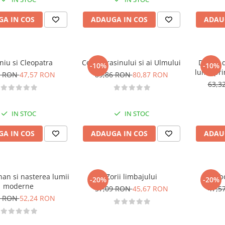
A IN COS
ADAUGA IN COS
ADAU
niu si Cleopatra
Copiii Frasinului si ai Ulmului
Destin d
-10%
-10%
lumii pri
6 RON
47,57 RON
89,86 RON
80,87 RON
63,3
IN STOC
IN STOC
A IN COS
ADAUGA IN COS
ADAU
an si nasterea lumii
Zorii limbajului
Razbo
-20%
-20%
moderne
57,09 RON
45,67 RON
47,5
4 RON
52,24 RON