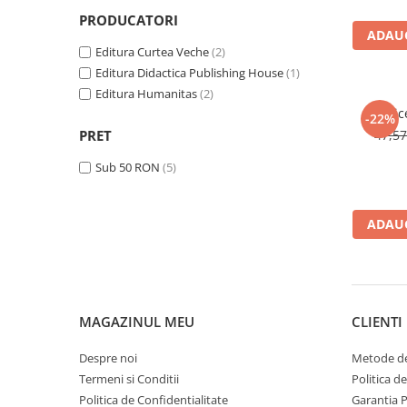
Management si leadership
PRODUCATORI
Pedagogie
ADAUG
Editura Curtea Veche
(2)
Resurse umane
Editura Didactica Publishing House
(1)
Vanzari si marketing
Editura Humanitas
(2)
Carte scolara
Oric
-22%
Atlase, dictionare si enciclopedii
PRET
47,5
Carte prescolara
Sub 50 RON
(5)
Carte scolara
Dictionare de limba romana
ADAUG
Ghiduri de conversatie
Invatamant gimnazial
Invatamant primar
Invatarea limbilor straine
MAGAZINUL MEU
CLIENTI
Liceu
Povesti si povestiri
Despre noi
Metode de
Carti in limba engleza
Termeni si Conditii
Politica d
Carti pentru copii
Politica de Confidentialitate
Garantia 