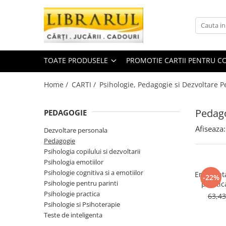
Toate Produsele
CARTI
TOATE PRODUSELE
PROMOTIE CARTII PENTRU CO
Arta, arhitectura si fotografie
Arhitectura
Home /
CARTI /
Psihologie, Pedagogie si Dezvoltare P
Fotografie
Istoria artei
Pedag
PEDAGOGIE
Pictura si desen
Afiseaza:
Dezvoltare personala
Biografii si memorii
Pedagogie
Biografii
Psihologia copilului si dezvoltarii
Psihologia emotiilor
Memorii si jurnale
Psihologie cognitiva si a emotiilor
Eri. Inva
Teorie si critica literara
-22%
Psihologie pentru parinti
practic
Business, economie, finante
Psihologie practica
63,4
Psihologie si Psihoterapie
Economie
Teste de inteligenta
Finante si investitii