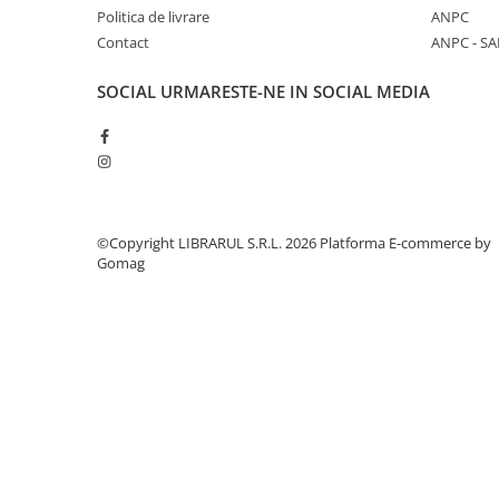
Politica de livrare
ANPC
Activitati si jocuri pentru copii
Contact
ANPC - SA
Atlase, dictionare si enciclopedii
Benzi desenate
SOCIAL
URMARESTE-NE IN SOCIAL MEDIA
Carte prescolara
Carti de colorat
Carti pentru copii
Grafice
Literatura si fictiune
©Copyright LIBRARUL S.R.L. 2026
Platforma E-commerce by
Povesti pentru copii
Gomag
Povesti si povestiri
Dictionare si enciclopedii
Atlase
Atlase, dictionare si enciclopedii
Dictionare de limba romana
Dictionare tematice
Enciclopedii
Diete si fitness