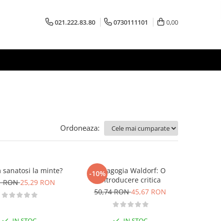
021.222.83.80
0730111101
0,00
Ordoneaza:
sanatosi la minte?
Pedagogia Waldorf: O
-10%
introducere critica
1 RON
25,29 RON
50,74 RON
45,67 RON
IN STOC
IN STOC