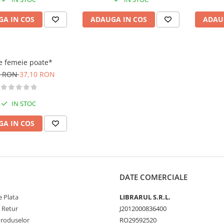
A IN COS
ADAUGA IN COS
ADAU
e femeie poate*
7 RON
37,10 RON
IN STOC
A IN COS
DATE COMERCIALE
 Plata
LIBRARUL S.R.L.
e Retur
J2012000836400
Produselor
RO29592520