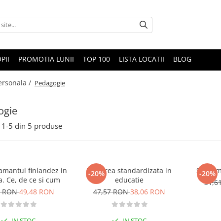
PII
PROMOTIA LUNII
TOP 100
LISTA LOCATII
BLOG
ersonala /
Pedagogie
ogie
1-
5
din
5
produse
tamantul finlandez in
Testarea standardizata in
Suntem 
-20%
-20%
a. Ce, de ce si cum
educatie
31,6
3 RON
49,48 RON
47,57 RON
38,06 RON
IN STOC
IN STOC