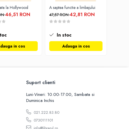
data la Hollywood
A saptea functie a limbajului
46,51 RON
42,81 RON
RON
47,57 RON
toc
In stoc
dauga in cos
Adauga in cos
Suport clienti
Luni-Vineri: 10.00-17.00, Sambata si
Duminica Inchis
021.222.83.80
0730111101
info@librarul.ro