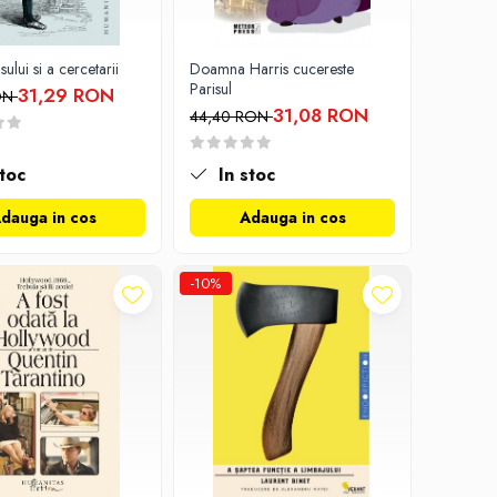
ului si a cercetarii
Doamna Harris cucereste
Parisul
31,29 RON
RON
31,08 RON
44,40 RON
toc
In stoc
dauga in cos
Adauga in cos
-10%