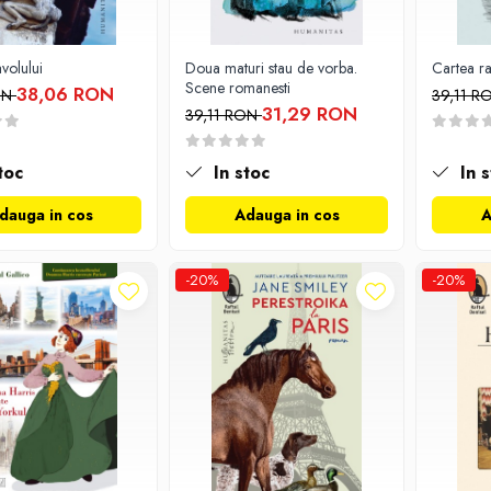
volului
Doua maturi stau de vorba.
Cartea ras
Scene romanesti
38,06 RON
ON
39,11 
31,29 RON
39,11 RON
toc
In stoc
In s
dauga in cos
Adauga in cos
A
-20%
-20%