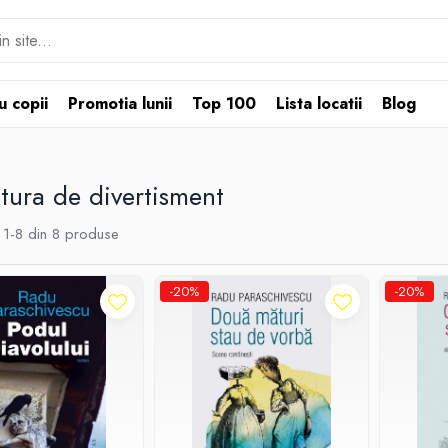
u copii
Promotia lunii
Top 100
Lista locatii
Blog
atura de divertisment
1-
8
din
8
produse
-20%
-20%