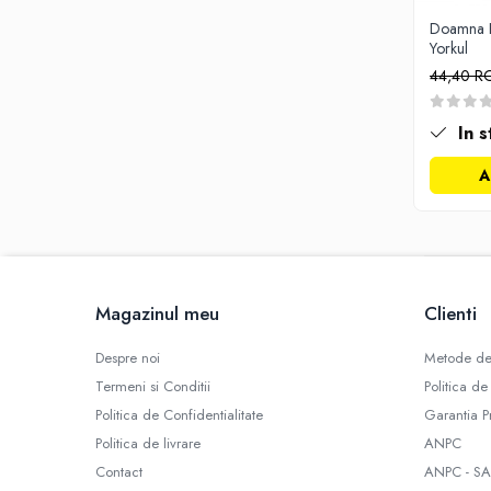
Activitati si jocuri pentru copii
Doamna H
Yorkul
Atlase, dictionare si enciclopedii
44,40 
Benzi desenate
Carte prescolara
In s
Carti de colorat
Carti pentru copii
A
Grafice
Literatura si fictiune
Povesti pentru copii
Povesti si povestiri
Dictionare si enciclopedii
Magazinul meu
Clienti
Atlase
Despre noi
Metode de
Atlase, dictionare si enciclopedii
Termeni si Conditii
Politica de
Dictionare de limba romana
Politica de Confidentialitate
Garantia P
Dictionare tematice
Politica de livrare
ANPC
Enciclopedii
Contact
ANPC - SA
Diete si fitness