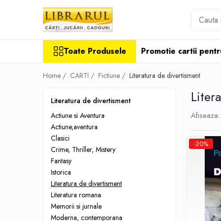
Toate Produsele
Toate Produsele
Promotie cartii pentr
CARTI
Arta, arhitectura si fotografie
Home /
CARTI /
Fictiune /
Literatura de divertisment
Arhitectura
Liter
Fotografie
Literatura de divertisment
Istoria artei
Afiseaza:
Actiune si Aventura
Pictura si desen
Actiune,aventura
Biografii si memorii
Clasici
-20%
Biografii
Crime, Thriller, Mistery
Memorii si jurnale
Fantasy
Istorica
Teorie si critica literara
Literatura de divertisment
Business, economie, finante
Literatura romana
Economie
Memorii si jurnale
Finante si investitii
Moderna, contemporana