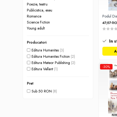
Management si leadership
Poezie, teatru
Pedagogie
Publicistica, eseu
Romance
Podul Dia
Resurse umane
Science Fiction
47,57 R
Vanzari si marketing
Young adult
Carte scolara
Atlase, dictionare si enciclopedii
In s
Producatori
Carte prescolara
Editura Humanitas
(3)
A
Carte scolara
Editura Humanitas Fiction
(2)
Dictionare de limba romana
Editura Meteor Publishing
(2)
Ghiduri de conversatie
-30%
Editura Vellant
(1)
Invatamant gimnazial
Invatamant primar
Pret
Invatarea limbilor straine
Sub 50 RON
(8)
Liceu
Povesti si povestiri
Carti in limba engleza
Carti pentru copii