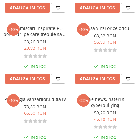
Atlase, dictionare si enciclopedii
ADAUGA IN COS
ADAUGA IN COS
Benzi desenate
Carte prescolara
Carti de colorat
25 de miscari inspirate + 5
Cum sa vinzi orice oricui
-10%
-10%
bonusuri pe care trebuie sa le
63,32 RON
Carti pentru copii
faci ca sa ai succes in vanzari
23,26 RON
56,99 RON
Grafice
20,93 RON
Literatura si fictiune
Povesti pentru copii
IN STOC
IN STOC
Povesti si povestiri
Dictionare si enciclopedii
ADAUGA IN COS
ADAUGA IN COS
Atlase
Atlase, dictionare si enciclopedii
Psihologia vanzarilor.Editia IV
Fake news, hateri si
-10%
-22%
Dictionare de limba romana
cyberbullying
73,89 RON
Dictionare tematice
59,20 RON
66,50 RON
Enciclopedii
46,18 RON
Diete si fitness
Diete si alimentatie sanatoasa
IN STOC
IN STOC