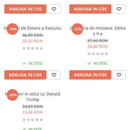
Fitness si frumusete
ADAUGA IN COS
ADAUGA IN COS
Diverse
Diverse
Strategii de Evitare a Esecului
Conducta de milioane. Editia
Feng Shui
-10%
-22%
a V-a
36,89 RON
Medicina alternativa
37,00 RON
33,20 RON
Sa nu razi :((
28,86 RON
Drept
Legislatie
IN STOC
IN STOC
Fictiune
ADAUGA IN COS
ADAUGA IN COS
Actiune si Aventura
Actiune,aventura
Clasici
Negocieri in stilul lui Donald
-30%
Crime, Thriller, Mistery
Trump
33,83 RON
Fantasy
23,68 RON
Istorica
Literatura de divertisment
IN STOC
Literatura romana