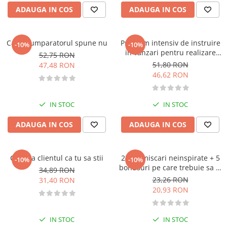
Pedagogie
ADAUGA IN COS
ADAUGA IN COS
Resurse umane
Vanzari si marketing
Carte scolara
Cand cumparatorul spune nu
Program intensiv de instruire
-10%
-10%
in vanzari pentru realizare
52,75 RON
Atlase, dictionare si enciclopedii
profesionala si personala
51,80 RON
47,48 RON
Carte prescolara
46,62 RON
Carte scolara
Dictionare de limba romana
IN STOC
IN STOC
Ghiduri de conversatie
Invatamant gimnazial
ADAUGA IN COS
ADAUGA IN COS
Invatamant primar
Invatarea limbilor straine
Ce vrea clientul ca tu sa stii
25 de miscari neinspirate + 5
-10%
-10%
Liceu
bonusuri pe care trebuie sa le
34,89 RON
Povesti si povestiri
eviti ca sa ai succes in vanzari
23,26 RON
31,40 RON
Carti in limba engleza
20,93 RON
Carti pentru copii
Activitati si jocuri pentru copii
IN STOC
IN STOC