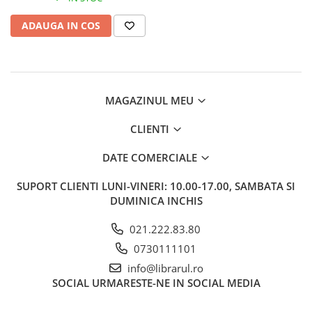
Memorii si jurnale
ADAUGA IN COS
Moderna, contemporana
Poezie, teatru
Publicistica, eseu
Romance
MAGAZINUL MEU
Science Fiction
Young adult
CLIENTI
Filologie, Filosofie
DATE COMERCIALE
Filologie
Filosofie
SUPORT CLIENTI
LUNI-VINERI: 10.00-17.00, SAMBATA SI
DUMINICA INCHIS
Filosofie, Stiinte
Gastronomie
021.222.83.80
Alimentatie vegetariana
0730111101
Arte si tehnici culinare
info@librarul.ro
Bauturi si cocktailuri
SOCIAL
URMARESTE-NE IN SOCIAL MEDIA
Bucatari celebri