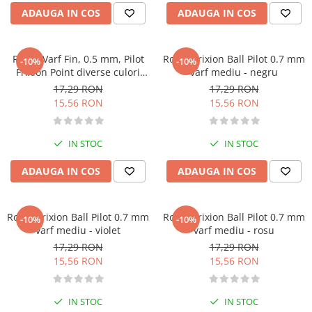
Management si leadership
ADAUGA IN COS
ADAUGA IN COS
Pedagogie
Resurse umane
Roller Varf Fin, 0.5 mm, Pilot
Roller Frixion Ball Pilot 0.7 mm
-10%
-10%
Vanzari si marketing
Frixion Point diverse culori
varf mediu - negru
Carte scolara
(albastru/negru/verde/rosu/violet/bleu/roz)
17,29 RON
17,29 RON
Atlase, dictionare si enciclopedii
15,56 RON
15,56 RON
Carte prescolara
Carte scolara
IN STOC
IN STOC
Dictionare de limba romana
ADAUGA IN COS
ADAUGA IN COS
Ghiduri de conversatie
Invatamant gimnazial
Invatamant primar
Roller Frixion Ball Pilot 0.7 mm
Roller Frixion Ball Pilot 0.7 mm
-10%
-10%
Invatarea limbilor straine
varf mediu - violet
varf mediu - rosu
17,29 RON
17,29 RON
Liceu
15,56 RON
15,56 RON
Povesti si povestiri
Carti in limba engleza
IN STOC
IN STOC
Carti pentru copii