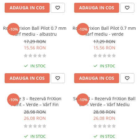
Activitati si jocuri pentru copii
ADAUGA IN COS
ADAUGA IN COS
Atlase, dictionare si enciclopedii
Benzi desenate
Roller Frixion Ball Pilot 0.7 mm
Roller Frixion Ball Pilot 0.7 mm
-10%
-10%
Carte prescolara
varf mediu - albastru
varf mediu - verde
Carti de colorat
17,29 RON
17,29 RON
Carti pentru copii
15,56 RON
15,56 RON
Grafice
Literatura si fictiune
IN STOC
IN STOC
Povesti pentru copii
ADAUGA IN COS
ADAUGA IN COS
Povesti si povestiri
Dictionare si enciclopedii
Atlase
Set de 3 – Rezervă FriXion
Set de 3 – Rezervă FriXion Ball
-10%
-10%
Point – Verde – Vârf Fin
0.7 – Verde – Vârf Mediu
Atlase, dictionare si enciclopedii
28,98 RON
28,98 RON
Dictionare de limba romana
26,08 RON
26,08 RON
Dictionare tematice
Enciclopedii
IN STOC
IN STOC
Diete si fitness