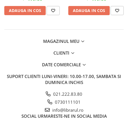
Literatura de divertisment
Literatura romana
ADAUGA IN COS
ADAUGA IN COS
Memorii si jurnale
Moderna, contemporana
Poezie, teatru
Publicistica, eseu
MAGAZINUL MEU
Romance
CLIENTI
Science Fiction
Young adult
DATE COMERCIALE
Filologie, Filosofie
SUPORT CLIENTI
LUNI-VINERI: 10.00-17.00, SAMBATA SI
Filologie
DUMINICA INCHIS
Filosofie
Filosofie, Stiinte
021.222.83.80
Gastronomie
0730111101
Alimentatie vegetariana
info@librarul.ro
SOCIAL
URMARESTE-NE IN SOCIAL MEDIA
Arte si tehnici culinare
Bauturi si cocktailuri