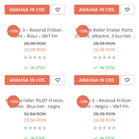
Diete si alimentatie sanatoasa
ADAUGA IN COS
ADAUGA IN COS
Fitness si frumusete
Diverse
Set de 3 – Rezervă FriXion
Rezerve Roller Frixion Point,
-10%
-10%
Diverse
Point – Roşu – Vârf Fin
0.5mm, albastre, 3 buc/set -
Feng Shui
PILOT
28,98 RON
28,98 RON
26,08 RON
26,08 RON
Medicina alternativa
Sa nu razi :((
Drept
IN STOC
IN STOC
Legislatie
ADAUGA IN COS
ADAUGA IN COS
Fictiune
Actiune si Aventura
Rezerva roller PILOT Frixion,
Set de 3 – Rezervă FriXion
Actiune,aventura
-10%
-10%
0,7mm, 3buc/set - negru
Point – Negru – Vârf Fin
Clasici
32,84 RON
28,98 RON
Crime, Thriller, Mistery
29,56 RON
26,08 RON
Fantasy
Istorica
IN STOC
IN STOC