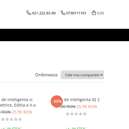
021.222.83.80
0730111101
0,00
Ordoneaza:
 de inteligenta si
Teste de inteligenta IQ 2
-30%
trice, Editia a II-a
37,00 RON
25,90 RON
0 RON
25,90 RON
IN STOC
IN STOC