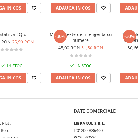
A IN COS
ADAUGA IN COS
ADAU
stati-va EQ-ul
Mensa Teste de inteligenta cu
Teste d
-30%
-30%
numere
aleger
0 RON
25,90 RON
45,00 RON
31,50 RON
30,6
IN STOC
IN STOC
A IN COS
ADAUGA IN COS
ADAU
DATE COMERCIALE
 Plata
LIBRARUL S.R.L.
e Retur
J2012000836400
Produselor
RO29592520