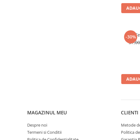
Activitati si jocuri pentru copii
ADAUG
Atlase, dictionare si enciclopedii
Benzi desenate
Carte prescolara
Te
-30%
Carti de colorat
37,0
Carti pentru copii
Grafice
Literatura si fictiune
Povesti pentru copii
ADAUG
Povesti si povestiri
Dictionare si enciclopedii
Atlase
Atlase, dictionare si enciclopedii
MAGAZINUL MEU
CLIENTI
Dictionare de limba romana
Dictionare tematice
Despre noi
Metode de
Enciclopedii
Termeni si Conditii
Politica d
Diete si fitness
Politica de Confidentialitate
Garantia 