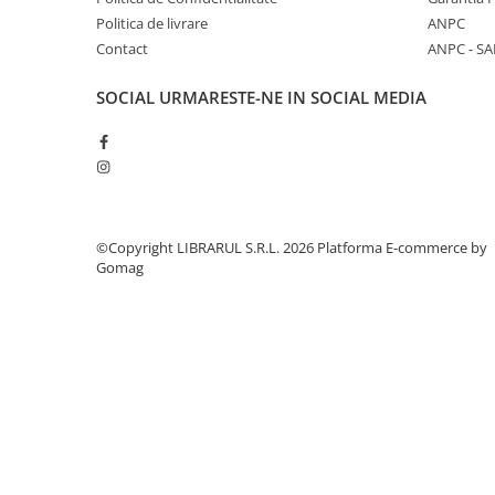
Politica de livrare
ANPC
Diete si alimentatie sanatoasa
Contact
ANPC - SA
Fitness si frumusete
Diverse
SOCIAL
URMARESTE-NE IN SOCIAL MEDIA
Diverse
Feng Shui
Medicina alternativa
Sa nu razi :((
Drept
©Copyright LIBRARUL S.R.L. 2026
Platforma E-commerce by
Gomag
Legislatie
Fictiune
Actiune si Aventura
Actiune,aventura
Clasici
Crime, Thriller, Mistery
Fantasy
Istorica