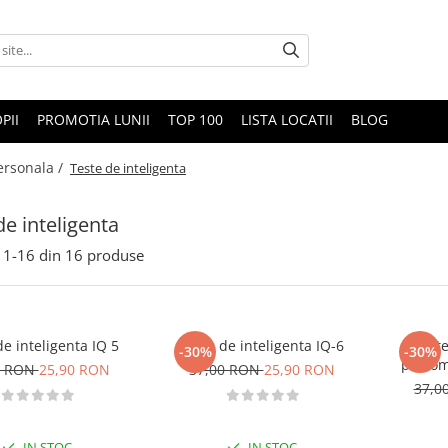
PII
PROMOTIA LUNII
TOP 100
LISTA LOCATII
BLOG
ersonala /
Teste de inteligenta
de inteligenta
1-
16
din
16
produse
de inteligenta IQ 5
Teste de inteligenta IQ-6
Teste
-30%
-30%
psihome
0 RON
25,90 RON
37,00 RON
25,90 RON
37,0
IN STOC
IN STOC