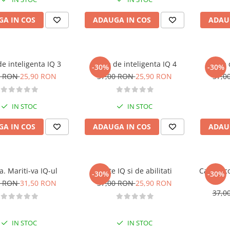
A IN COS
ADAUGA IN COS
ADAU
de inteligenta IQ 3
Teste de inteligenta IQ 4
Teste 
-30%
-30%
0 RON
25,90 RON
37,00 RON
25,90 RON
37,0
IN STOC
IN STOC
A IN COS
ADAUGA IN COS
ADAU
. Mariti-va IQ-ul
Teste IQ si de abilitati
Cartea c
-30%
-30%
0 RON
31,50 RON
37,00 RON
25,90 RON
37,0
IN STOC
IN STOC