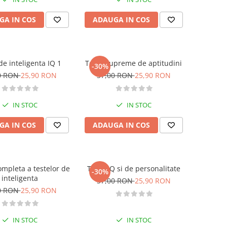
GA IN COS
ADAUGA IN COS
de inteligenta IQ 1
Teste supreme de aptitudini
-30%
0 RON
25,90 RON
37,00 RON
25,90 RON
IN STOC
IN STOC
GA IN COS
ADAUGA IN COS
ompleta a testelor de
Teste IQ si de personalitate
-30%
inteligenta
37,00 RON
25,90 RON
0 RON
25,90 RON
IN STOC
IN STOC