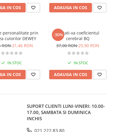
GA IN COS
ADAUGA IN COS
e personalitate prin
Testati-va coeficientul
-30%
ea culorilor DEWEY
cerebral BQ
6 RON
21,46 RON
37,00 RON
25,90 RON
IN STOC
IN STOC
GA IN COS
ADAUGA IN COS
SUPORT CLIENTI
LUNI-VINERI: 10.00-
17.00, SAMBATA SI DUMINICA
INCHIS
021.222.83.80