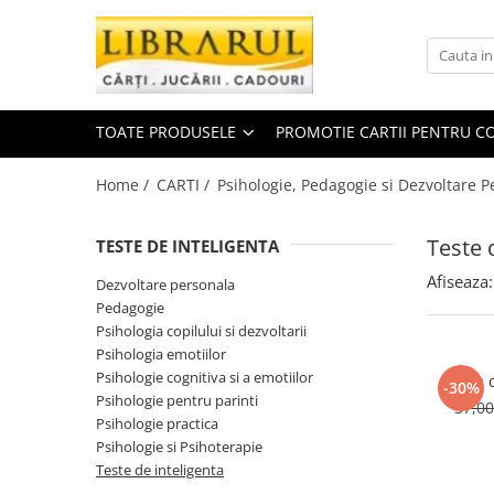
Toate Produsele
CARTI
TOATE PRODUSELE
PROMOTIE CARTII PENTRU CO
Arta, arhitectura si fotografie
Arhitectura
Home /
CARTI /
Psihologie, Pedagogie si Dezvoltare P
Fotografie
Istoria artei
Teste 
TESTE DE INTELIGENTA
Pictura si desen
Afiseaza:
Dezvoltare personala
Biografii si memorii
Pedagogie
Biografii
Psihologia copilului si dezvoltarii
Psihologia emotiilor
Memorii si jurnale
Psihologie cognitiva si a emotiilor
Teste 
Teorie si critica literara
-30%
Psihologie pentru parinti
37,0
Business, economie, finante
Psihologie practica
Psihologie si Psihoterapie
Economie
Teste de inteligenta
Finante si investitii