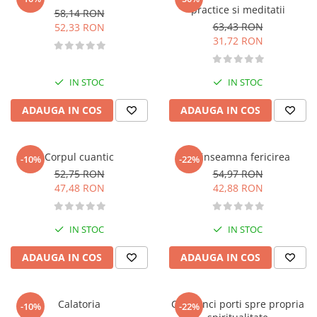
Carti de bucate
practice si meditatii
58,14 RON
Conservarea si pastrarea
63,43 RON
52,33 RON
alimentelor
31,72 RON
Ghiduri de calatorie, harti
Ghiduri de calatorie
IN STOC
IN STOC
Hobby, timp liber
ADAUGA IN COS
ADAUGA IN COS
Animale de companie
Carti de colorat pentru adulti
Casa, gradina
Corpul cuantic
Ce inseamna fericirea
-10%
-22%
Hobby
52,75 RON
54,97 RON
47,48 RON
42,88 RON
Sport
Invatamant superior
Cursuri universitare
IN STOC
IN STOC
Istorie
ADAUGA IN COS
ADAUGA IN COS
Al Doilea Razboi Mondial
Biografii, memorii si jurnale
Calatoria
Cele cinci porti spre propria
Istoria comunismului
-10%
-22%