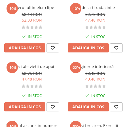
Memorii si jurnale
Misterul ultimelor clipe
Vindeca-ti radacinile
-10%
-10%
Moderna, contemporana
58,14 RON
52,75 RON
52,33 RON
47,48 RON
Poezie, teatru
Publicistica, eseu
Romance
IN STOC
IN STOC
Science Fiction
ADAUGA IN COS
ADAUGA IN COS
Young adult
Filologie, Filosofie
Dovezi ale vietii de apoi
Inginerie interioară
Filologie
-10%
-22%
52,75 RON
63,43 RON
Filosofie
47,48 RON
49,48 RON
Filosofie, Stiinte
Gastronomie
IN STOC
IN STOC
Alimentatie vegetariana
Arte si tehnici culinare
ADAUGA IN COS
ADAUGA IN COS
Bauturi si cocktailuri
Bucatari celebri
Destinul ascuns in numere
Zen si fericirea. Exercitii
-10%
-50%