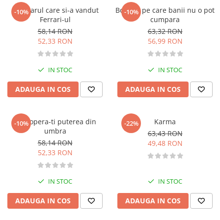
Fitness si frumusete
Calugarul care si-a vandut
Bogatia pe care banii nu o pot
-10%
-10%
Ferrari-ul
cumpara
Diverse
58,14 RON
63,32 RON
Diverse
52,33 RON
56,99 RON
Feng Shui
Medicina alternativa
IN STOC
IN STOC
Sa nu razi :((
Drept
ADAUGA IN COS
ADAUGA IN COS
Legislatie
Fictiune
Descopera-ti puterea din
Karma
-10%
-22%
Actiune si Aventura
umbra
63,43 RON
Actiune,aventura
58,14 RON
49,48 RON
52,33 RON
Clasici
Crime, Thriller, Mistery
Fantasy
IN STOC
IN STOC
Istorica
ADAUGA IN COS
ADAUGA IN COS
Literatura de divertisment
Literatura romana