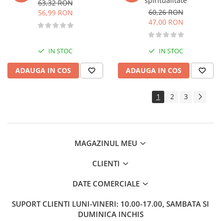
spiritualitate
63,32 RON
Istoria romanilor
60,26 RON
56,99 RON
Istorie
47,00 RON
Istorie antica, medievala si
moderna
IN STOC
IN STOC
Istorie contemporana universala
Istorie sociala si culturala
ADAUGA IN COS
ADAUGA IN COS
Mari puteri ale lumii
Primul Razboi Mondial
1
2
3
Servicii secrete
Limbi straine
Dictionare
MAGAZINUL MEU
Ghiduri de conversatie
Gramatica
CLIENTI
Invatarea limbilor straine
DATE COMERCIALE
Parenting si familie
Dezvoltare personala (familie)
SUPORT CLIENTI
LUNI-VINERI: 10.00-17.00, SAMBATA SI
Mama si copilul
DUMINICA INCHIS