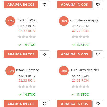
Pedagogie
ADAUGA IN COS
ADAUGA IN COS
Resurse umane
Vanzari si marketing
Carte scolara
Efectul DOSE
Imi iau puterea inapoi
-10%
-10%
58,13 RON
47,47 RON
Atlase, dictionare si enciclopedii
52,32 RON
42,72 RON
Carte prescolara
Carte scolara
IN STOC
IN STOC
Dictionare de limba romana
Ghiduri de conversatie
ADAUGA IN COS
ADAUGA IN COS
Invatamant gimnazial
Invatamant primar
Detox Sufletesc
Sun Tzu si arta deciziei
Invatarea limbilor straine
-10%
-30%
58,14 RON
33,83 RON
Liceu
52,33 RON
23,68 RON
Povesti si povestiri
Carti in limba engleza
IN STOC
IN STOC
Carti pentru copii
Activitati si jocuri pentru copii
ADAUGA IN COS
ADAUGA IN COS