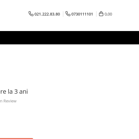
021.222.83.80
0730111101
0,00
e la 3 ani
 un Review