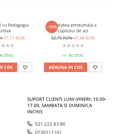
el cu Pedagogia
Sanatatea emotionala a
Nu copilul
-10%
-20%
zitiva
copilului de azi
contraeti
ON
37,11 RON
52,75 RON
47,48 RON
41,23
IN STOC
IN STOC
N COS
ADAUGA IN COS
ADAUG
SUPORT CLIENTI
LUNI-VINERI: 10.00-
17.00, SAMBATA SI DUMINICA
INCHIS
021.222.83.80
0730111101