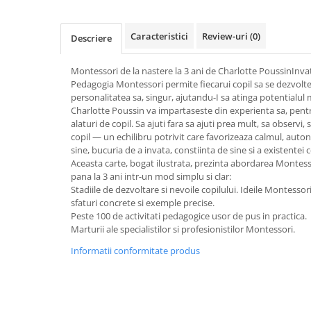
Activitati si jocuri pentru copii
Atlase, dictionare si enciclopedii
Caracteristici
Review-uri
(0)
Descriere
Benzi desenate
Carte prescolara
Montessori de la nastere la 3 ani de Charlotte PoussinInva
Pedagogia Montessori permite fiecarui copil sa se dezvolte 
Carti de colorat
personalitatea sa, singur, ajutandu-I sa atinga potentialu
Carti pentru copii
Charlotte Poussin va impartaseste din experienta sa, pent
Grafice
alaturi de copil. Sa ajuti fara sa ajuti prea mult, sa observi, 
copil — un echilibru potrivit care favorizeaza calmul, auto
Literatura si fictiune
sine, bucuria de a invata, constiinta de sine si a existentei ce
Povesti pentru copii
Aceasta carte, bogat ilustrata, prezinta abordarea Montesso
pana la 3 ani intr-un mod simplu si clar:
Povesti si povestiri
Stadiile de dezvoltare si nevoile copilului. Ideile Montesso
Dictionare si enciclopedii
sfaturi concrete si exemple precise.
Peste 100 de activitati pedagogice usor de pus in practica.
Atlase
Marturii ale specialistilor si profesionistilor Montessori.
Atlase, dictionare si enciclopedii
Informatii conformitate produs
Dictionare de limba romana
Dictionare tematice
Enciclopedii
Diete si fitness