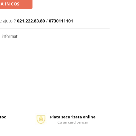
A IN COS
e ajutor?
021.222.83.80
/
0730111101
informatii
stoc
Plata securizata online
Cu un card bancar