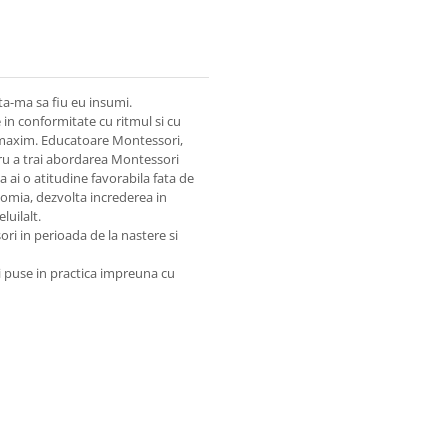
ta-ma sa fiu eu insumi.
in conformitate cu ritmul si cu
l maxim. Educatoare Montessori,
ru a trai abordarea Montessori
sa ai o atitudine favorabila fata de
nomia, dezvolta increderea in
luilalt.
ri in perioada de la nastere si
ri puse in practica impreuna cu