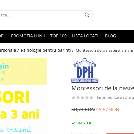
PII
PROMOTIA LUNII
TOP 100
LISTA LOCATII
BLOG
ersonala /
Psihologie pentru parinti /
Montessori de la nastere la 3 ani
Montessori de la naster
Fii primul care scrie
50,74 RON
45,67 RON
IN STOC