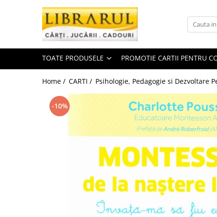
Toate Produsele
CARTI
TOATE PRODUSELE
PROMOTIE CARTII PENTRU CO
Arta, arhitectura si fotografie
Arhitectura
Home /
CARTI /
Psihologie, Pedagogie si Dezvoltare P
Fotografie
Istoria artei
-10%
Pictura si desen
Biografii si memorii
Biografii
Memorii si jurnale
Teorie si critica literara
Business, economie, finante
Economie
Finante si investitii