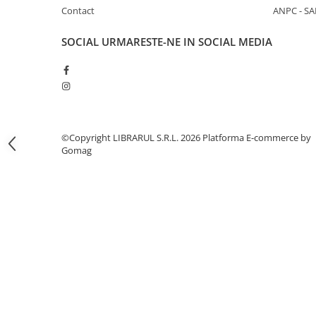
Literatura de divertisment
Contact
ANPC - SA
Literatura romana
SOCIAL
URMARESTE-NE IN SOCIAL MEDIA
Memorii si jurnale
Moderna, contemporana
Poezie, teatru
Publicistica, eseu
Romance
Science Fiction
©Copyright LIBRARUL S.R.L. 2026
Platforma E-commerce by
Gomag
Young adult
Filologie, Filosofie
Filologie
Filosofie
Filosofie, Stiinte
Gastronomie
Alimentatie vegetariana
Arte si tehnici culinare
Bauturi si cocktailuri