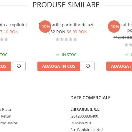
PRODUSE SIMILARE
ta a copilului
Provocarile parintilor de azi
Invata altf
-10%
-10%
po
7,10 RON
63,32 RON
56,99 RON
41,23 R
STOC
IN STOC
COS
ADAUGA IN COS
ADAUGA I
DATE COMERCIALE
 Plata
LIBRARUL S.R.L.
e Retur
J2012000836400
Produselor
RO29592520
Str. Bahluiului, Nr.1