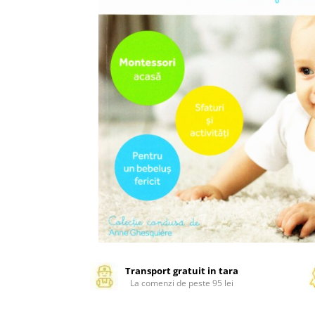
Management si leadership
Pedagogie
Resurse umane
Vanzari si marketing
Carte scolara
Atlase, dictionare si enciclopedii
Carte prescolara
Carte scolara
Dictionare de limba romana
Ghiduri de conversatie
Invatamant gimnazial
Invatamant primar
Invatarea limbilor straine
Liceu
Povesti si povestiri
Transport gratuit in tara
La comenzi de peste 95 lei
Carti in limba engleza
Carti pentru copii