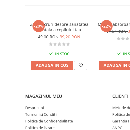
Diete si alimentatie sanatoasa
Fitness si frumusete
Diverse
Zece lucruri despre sanatatea
Mintea absorban
-20%
-22%
mintala a copilului tau
47,57 RON
3
Diverse
49,00 RON
39,20 RON
Feng Shui
Medicina alternativa
IN STOC
IN 
Sa nu razi :((
Drept
ADAUGA IN COS
ADAUGA IN 
Legislatie
Fictiune
Actiune si Aventura
Actiune,aventura
MAGAZINUL MEU
CLIENTI
Clasici
Despre noi
Metode de
Crime, Thriller, Mistery
Termeni si Conditii
Politica d
Fantasy
Politica de Confidentialitate
Garantia 
Istorica
Politica de livrare
ANPC