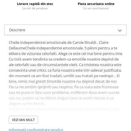
Livrare rapidă din stoc
Plata securizata online
Fitness si frumusete
La mii de produse
Cu un card bancar
Diverse
Diverse
Feng Shui
Descriere
Medicina alternativa
Cheile independentei emotionale de Carole Rinaldi , Claire
Sa nu razi :((
DellaumeCheile independentei emotionale. 5 piloni pentru a te
Drept
elibera de viziunea celorlalti. Alege ce este cel mai bine pentru tine
Cu totii avem tendinta sa credem ca emotiile noastre depind de
Legislatie
ale celorlalti sau de circumstantele vietii. Ca tristetea noastra este
Fictiune
consecinta unei critici, ca furia noastra este intr-adevar justificata,
din moment ce am fost tradati, umiliti sau tratati pe nedrept... Ei
Actiune si Aventura
bine, nimic mai gresit! Emotiile noastre nu depind decat de noi.
Actiune,aventura
Fie ca ne simtim sprijiniti sau respinsi, fie ca viata este frumoasa
Clasici
sau ne pune in fata unor probleme, indiferent daca avem succes
sau nu, putem sa ne oferim singuri ceea ce avem nevoie si sa
Crime, Thriller, Mistery
alegem sa fim fericiti.
Fantasy
Bazandu-se pe cercetarile din neurostiinte si pe vindecarea celor
cinci rani, autoarea lucrarii de fata ne pune la dispozitie
Istorica
instrumente pentru a dobandi independenta emotionala si
VEZI MAI MULT
Literatura de divertisment
pentru a ne elibera, in sfarsit, de felul in care ne privesc ceilalti, dar
Informatii conformitate produs
Literatura romana