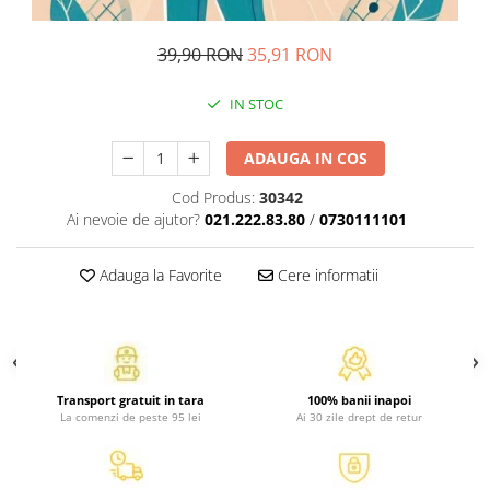
Atlase, dictionare si enciclopedii
Benzi desenate
39,90 RON
35,91 RON
Carte prescolara
Carti de colorat
IN STOC
Carti pentru copii
Grafice
ADAUGA IN COS
Literatura si fictiune
Cod Produs:
30342
Povesti pentru copii
Ai nevoie de ajutor?
021.222.83.80
/
0730111101
Povesti si povestiri
Dictionare si enciclopedii
Adauga la Favorite
Cere informatii
Atlase
Atlase, dictionare si enciclopedii
Dictionare de limba romana
Dictionare tematice
Transport gratuit in tara
100% banii inapoi
Enciclopedii
La comenzi de peste 95 lei
Ai 30 zile drept de retur
Diete si fitness
Diete si alimentatie sanatoasa