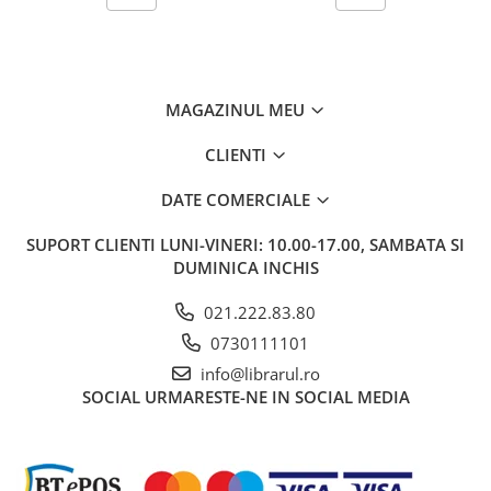
Carti de bucate
Conservarea si pastrarea
alimentelor
Ghiduri de calatorie, harti
MAGAZINUL MEU
Ghiduri de calatorie
Hobby, timp liber
CLIENTI
Animale de companie
DATE COMERCIALE
Carti de colorat pentru adulti
Casa, gradina
SUPORT CLIENTI
LUNI-VINERI: 10.00-17.00, SAMBATA SI
Hobby
DUMINICA INCHIS
Sport
021.222.83.80
Invatamant superior
0730111101
Cursuri universitare
info@librarul.ro
Istorie
SOCIAL
URMARESTE-NE IN SOCIAL MEDIA
Al Doilea Razboi Mondial
Biografii, memorii si jurnale
Istoria comunismului