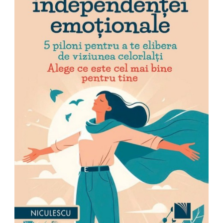
Pedagogie
Resurse umane
Vanzari si marketing
Carte scolara
Atlase, dictionare si enciclopedii
Carte prescolara
Carte scolara
Dictionare de limba romana
Ghiduri de conversatie
Invatamant gimnazial
Invatamant primar
Invatarea limbilor straine
Liceu
Povesti si povestiri
Carti in limba engleza
Carti pentru copii
Activitati si jocuri pentru copii