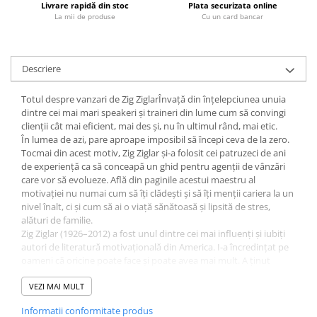
Livrare rapidă din stoc
Plata securizata online
Fitness si frumusete
La mii de produse
Cu un card bancar
Diverse
Diverse
Descriere
Feng Shui
Medicina alternativa
Totul despre vanzari de Zig ZiglarÎnvață din înțelepciunea unuia
Sa nu razi :((
dintre cei mai mari speakeri și traineri din lume cum să convingi
Drept
clienții cât mai eficient, mai des și, nu în ultimul rând, mai etic.
În lumea de azi, pare aproape imposibil să începi ceva de la zero.
Legislatie
Tocmai din acest motiv, Zig Ziglar și-a folosit cei patruzeci de ani
Fictiune
de experiență ca să conceapă un ghid pentru agenții de vânzări
care vor să evolueze. Află din paginile acestui maestru al
Actiune si Aventura
motivației nu numai cum să îți clădești și să îți menții cariera la un
Actiune,aventura
nivel înalt, ci și cum să ai o viață sănătoasă și lipsită de stres,
alături de familie.
Clasici
Zig Ziglar (1926–2012) a fost unul dintre cei mai influenți și iubiți
Crime, Thriller, Mistery
autori de literatură motivațională din America. I‑a încredințat pe
oameni că oricine poate face și poate avea mai mult. A ținut
Fantasy
conferințe, a fost îndrumător și trainer, răspândind mesaje pline
Istorica
de umor și speranță. A scris peste 30 de cărți îndrăgite despre
VEZI MAI MULT
Literatura de divertisment
dezvoltare personală, leadership, vânzări, credință, familie și
Informatii conformitate produs
succes. Stilul său unic de a comunica și prezentările profunde l‑au
Literatura romana