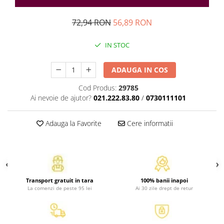
Atlase, dictionare si enciclopedii
Benzi desenate
72,94 RON
56,89 RON
Carte prescolara
Carti de colorat
IN STOC
Carti pentru copii
ADAUGA IN COS
Grafice
Literatura si fictiune
Cod Produs:
29785
Povesti pentru copii
Ai nevoie de ajutor?
021.222.83.80
/
0730111101
Povesti si povestiri
Dictionare si enciclopedii
Adauga la Favorite
Cere informatii
Atlase
Atlase, dictionare si enciclopedii
Dictionare de limba romana
Dictionare tematice
Transport gratuit in tara
100% banii inapoi
La comenzi de peste 95 lei
Ai 30 zile drept de retur
Enciclopedii
Diete si fitness
Diete si alimentatie sanatoasa