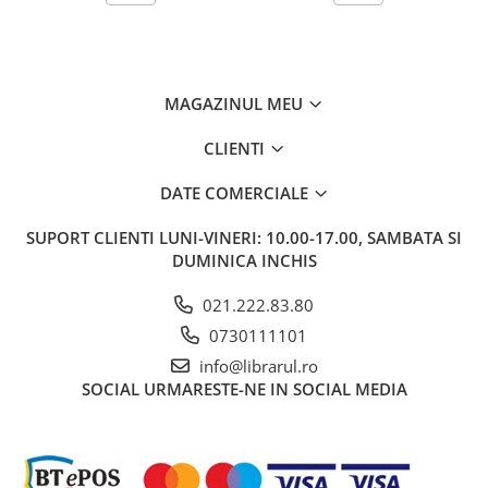
Carti de bucate
Conservarea si pastrarea
alimentelor
Ghiduri de calatorie, harti
MAGAZINUL MEU
Ghiduri de calatorie
Hobby, timp liber
CLIENTI
Animale de companie
DATE COMERCIALE
Carti de colorat pentru adulti
Casa, gradina
SUPORT CLIENTI
LUNI-VINERI: 10.00-17.00, SAMBATA SI
DUMINICA INCHIS
Hobby
Sport
021.222.83.80
Invatamant superior
0730111101
Cursuri universitare
info@librarul.ro
Istorie
SOCIAL
URMARESTE-NE IN SOCIAL MEDIA
Al Doilea Razboi Mondial
Biografii, memorii si jurnale
Istoria comunismului