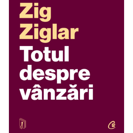
Pedagogie
Resurse umane
Vanzari si marketing
Carte scolara
Atlase, dictionare si enciclopedii
Carte prescolara
Carte scolara
Dictionare de limba romana
Ghiduri de conversatie
Invatamant gimnazial
Invatamant primar
Invatarea limbilor straine
Liceu
Povesti si povestiri
Carti in limba engleza
Carti pentru copii
Activitati si jocuri pentru copii