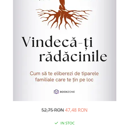
Management si leadership
Pedagogie
Resurse umane
Vanzari si marketing
Carte scolara
Atlase, dictionare si enciclopedii
Carte prescolara
Carte scolara
Dictionare de limba romana
Ghiduri de conversatie
Invatamant gimnazial
Invatamant primar
Invatarea limbilor straine
Liceu
52,75 RON
47,48 RON
Povesti si povestiri
Carti in limba engleza
IN STOC
Carti pentru copii