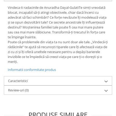
Diete si alimentatie sanatoasa
Vindeca-ti radacinile de Anuradha Dayal-GulatiTe simți vreodată
blocat, incapabil să-ți atingi obiectivele, chiar dacă încerci cu
Fitness si frumusete
adevărat să faci schimbări? Ce forțe nevăzute îți modelează viața
Diverse
și se opun dezvoltării tale? Ce secrete ancestrale îți influențează
destinul? Moștenirea familiei tale poate fi cea mai mare putere
Diverse
sau cea mai mare slăbiciune. Transformă-ți trecutul în forța care
Feng Shui
te împinge înainte.
Medicina alternativa
Poate că problemele din viața ta nu sunt doar ale tale. „Vindecă-ți
rădăcinile” te ajută să recunoști tiparele care îți afectează viața de
Sa nu razi :((
zi cu zi și îți oferă uneltele necesare pentru a depăși barierele
Drept
invizibile ce te împiedică să creezi viața pe care ți-o dorești și o
meriți.
Legislatie
Informatii conformitate produs
Fictiune
Actiune si Aventura
Caracteristici
Actiune,aventura
Review-uri
(0)
Clasici
Crime, Thriller, Mistery
Fantasy
Istorica
PRODUSE SIMILARE