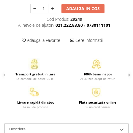
Activitati si jocuri pentru copii
ADAUGA IN COS
Atlase, dictionare si enciclopedii
Cod Produs:
29249
Benzi desenate
Ai nevoie de ajutor?
021.222.83.80
/
0730111101
Carte prescolara
Carti de colorat
Adauga la Favorite
Cere informatii
Carti pentru copii
Grafice
Literatura si fictiune
Povesti pentru copii
Transport gratuit in tara
100% banii inapoi
Povesti si povestiri
La comenzi de peste 95 lei
Ai 30 zile drept de retur
Dictionare si enciclopedii
Atlase
Atlase, dictionare si enciclopedii
Livrare rapidă din stoc
Plata securizata online
La mii de produse
Cu un card bancar
Dictionare de limba romana
Dictionare tematice
Enciclopedii
Descriere
Diete si fitness