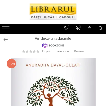
Toate Produsele
CARTI
1
2
Arta, arhitectura si fotografie
Vindeca-ti radacinile
Arhitectura
Fotografie
Fii primul care scrie un Review
Istoria artei
Pictura si desen
Biografii si memorii
-10%
Biografii
Memorii si jurnale
Teorie si critica literara
Business, economie, finante
Economie
Finante si investitii