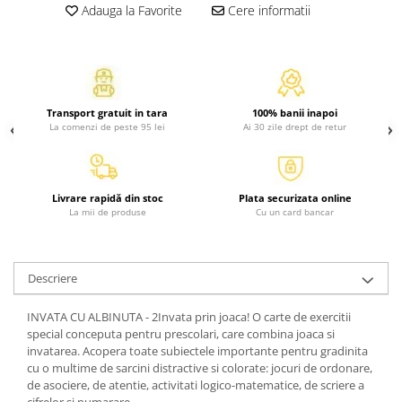
Atlase, dictionare si enciclopedii
Adauga la Favorite
Cere informatii
Benzi desenate
Carte prescolara
Carti de colorat
Carti pentru copii
Transport gratuit in tara
100% banii inapoi
Grafice
La comenzi de peste 95 lei
Ai 30 zile drept de retur
Literatura si fictiune
Povesti pentru copii
Povesti si povestiri
Livrare rapidă din stoc
Plata securizata online
La mii de produse
Cu un card bancar
Dictionare si enciclopedii
Atlase
Atlase, dictionare si enciclopedii
Descriere
Dictionare de limba romana
INVATA CU ALBINUTA - 2Invata prin joaca! O carte de exercitii
Dictionare tematice
special conceputa pentru prescolari, care combina joaca si
Enciclopedii
invatarea. Acopera toate subiectele importante pentru gradinita
Diete si fitness
cu o multime de sarcini distractive si colorate: jocuri de ordonare,
de asociere, de atentie, activitati logico-matematice, de scriere a
Diete si alimentatie sanatoasa