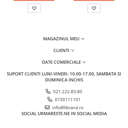
Memorii si jurnale
Moderna, contemporana
Poezie, teatru
Publicistica, eseu
Romance
MAGAZINUL MEU
Science Fiction
CLIENTI
Young adult
Filologie, Filosofie
DATE COMERCIALE
Filologie
SUPORT CLIENTI
LUNI-VINERI: 10.00-17.00, SAMBATA SI
Filosofie
DUMINICA INCHIS
Filosofie, Stiinte
Gastronomie
021.222.83.80
Alimentatie vegetariana
0730111101
Arte si tehnici culinare
info@librarul.ro
SOCIAL
URMARESTE-NE IN SOCIAL MEDIA
Bauturi si cocktailuri
Bucatari celebri