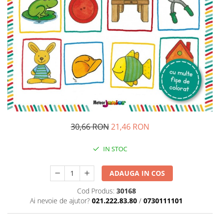
Pedagogie
Resurse umane
Vanzari si marketing
Carte scolara
Atlase, dictionare si enciclopedii
Carte prescolara
Carte scolara
Dictionare de limba romana
Ghiduri de conversatie
Invatamant gimnazial
30,66 RON
21,46 RON
Invatamant primar
Invatarea limbilor straine
IN STOC
Liceu
Povesti si povestiri
ADAUGA IN COS
Carti in limba engleza
Cod Produs:
30168
Carti pentru copii
Ai nevoie de ajutor?
021.222.83.80
/
0730111101
Activitati si jocuri pentru copii