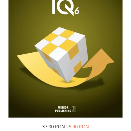
Management si leadership
Pedagogie
Resurse umane
Vanzari si marketing
Carte scolara
Atlase, dictionare si enciclopedii
Carte prescolara
Carte scolara
Dictionare de limba romana
Ghiduri de conversatie
Invatamant gimnazial
Invatamant primar
Invatarea limbilor straine
Liceu
Povesti si povestiri
Carti in limba engleza
37,00 RON
25,90 RON
Carti pentru copii