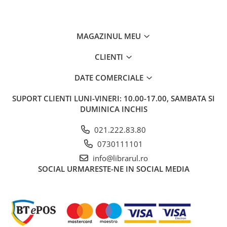
Bucatari celebri
Carti de bucate
Conservarea si pastrarea
MAGAZINUL MEU
alimentelor
Ghiduri de calatorie, harti
CLIENTI
Ghiduri de calatorie
DATE COMERCIALE
Hobby, timp liber
SUPORT CLIENTI
LUNI-VINERI: 10.00-17.00, SAMBATA SI
Animale de companie
DUMINICA INCHIS
Carti de colorat pentru adulti
Casa, gradina
021.222.83.80
Hobby
0730111101
Sport
info@librarul.ro
Invatamant superior
SOCIAL
URMARESTE-NE IN SOCIAL MEDIA
Cursuri universitare
Istorie
Al Doilea Razboi Mondial
Biografii, memorii si jurnale