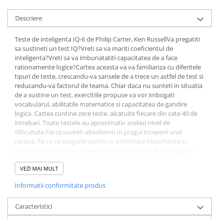
Diete si alimentatie sanatoasa
Descriere
Fitness si frumusete
Diverse
Teste de inteligenta IQ-6 de Philip Carter, Ken RussellVa pregatiti
sa sustineti un test IQ?Vreti sa va mariti coeficientul de
Diverse
inteligenta?Vreti sa va imbunatatiti capacitatea de a face
Feng Shui
rationamente logice?Cartea aceasta va va familiariza cu diferitele
tipuri de teste, crescandu-va sansele de a trece un astfel de test si
Medicina alternativa
reducandu-va factorul de teama. Chiar daca nu sunteti in situatia
Sa nu razi :((
de a sustine un test, exercitiile propuse va vor imbogati
Drept
vocabularul, abilitatile matematice si capacitatea de gandire
logica. Cartea contine zece teste, alcatuite fiecare din cate 40 de
Legislatie
intrebari. Toate testele au aproximativ acelasi nivel de
Fictiune
dificultate.Fie ca sunteti absolventi in pragul inceperii unei
cariere, fie ca va pregatiti pentru o schimbare importanta in
Actiune si Aventura
profesie ori doriti doar sa va mariti valoarea IQ-ului, in paginile
Actiune,aventura
acestei carti veti gasi intreaga practica de care aveti nevoie.Philip
Carter este un expert care elaboreaza mereu noi teste si puzzle-
VEZI MAI MULT
Clasici
uri. La Editura Meteor Press au aparut de acelasi autor mai multe
Crime, Thriller, Mistery
Informatii conformitate produs
titluri, printre care: seria Teste de inteligenta IQ-1 - IQ-5, Cartea
completa a testelor de inteligenta, Teste de inteligenta si
Fantasy
psihometrice, Teste IQ si de personalitate, Teste IQ si de abilitati,
Caracteristici
Istorica
Testati-va coeficientul cerebral BC, Testati-va EQ-ul.