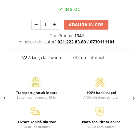
Activitati si jocuri pentru copii
IN STOC
Atlase, dictionare si enciclopedii
Benzi desenate
ADAUGA IN COS
Carte prescolara
Cod Produs:
1341
Carti de colorat
Ai nevoie de ajutor?
021.222.83.80
/
0730111101
Carti pentru copii
Grafice
Adauga la Favorite
Cere informatii
Literatura si fictiune
Povesti pentru copii
Povesti si povestiri
Dictionare si enciclopedii
Transport gratuit in tara
100% banii inapoi
Atlase
La comenzi de peste 95 lei
Ai 30 zile drept de retur
Atlase, dictionare si enciclopedii
Dictionare de limba romana
Dictionare tematice
Livrare rapidă din stoc
Plata securizata online
La mii de produse
Cu un card bancar
Enciclopedii
Diete si fitness