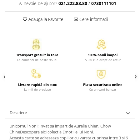
Ai nevoie de ajutor?
021.222.83.80
/
0730111101
Atlase, dictionare si enciclopedii
Benzi desenate
Adauga la Favorite
Cere informatii
Carte prescolara
Carti de colorat
Carti pentru copii
Grafice
Literatura si fictiune
Transport gratuit in tara
100% banii inapoi
La comenzi de peste 95 lei
Ai 30 zile drept de retur
Povesti pentru copii
Povesti si povestiri
Dictionare si enciclopedii
Livrare rapidă din stoc
Plata securizata online
Atlase
La mii de produse
Cu un card bancar
Atlase, dictionare si enciclopedii
Dictionare de limba romana
Dictionare tematice
Descriere
Enciclopedii
Unicornul Noni: Invat sa impart de Aurelie Chien, Chow
Diete si fitness
ChineDescopera aici colectia Emotiile lui Noni.
Diete si alimentatie sanatoasa
Aceasta carte se adreseaza copiilor cu varsta cuprinsa intre 3 si 6