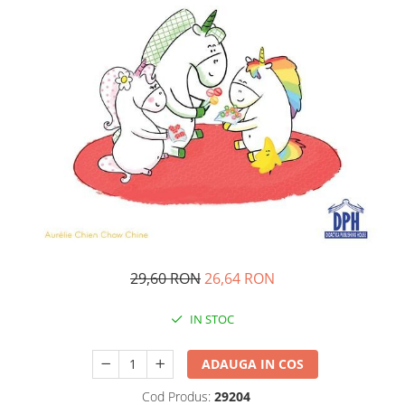
Pedagogie
Resurse umane
Vanzari si marketing
Carte scolara
Atlase, dictionare si enciclopedii
Carte prescolara
Carte scolara
Dictionare de limba romana
Ghiduri de conversatie
Invatamant gimnazial
Invatamant primar
Invatarea limbilor straine
29,60 RON
26,64 RON
Liceu
Povesti si povestiri
IN STOC
Carti in limba engleza
ADAUGA IN COS
Carti pentru copii
Activitati si jocuri pentru copii
Cod Produs:
29204