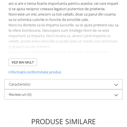
ani si are o tema foarte importanta pentru acestia: cei care impart
Fitness si frumusete
si se ajuta reciproc creeaza legaturi puternice de prietenie.
Diverse
Noni este un mic unicorn ca toti ceilalti, doar ca parul din coama
sa isi schimba culorile in functie de emotiile sale.
Diverse
Noni nu doreste sa isi imparta lucrurile, sa isi ajute prietenii sau sa
Feng Shui
le ofere bomboane. Descopera cum intelege Noni de ce este
Medicina alternativa
important sa imparta. Noni invata ca, atunci cand imparte cu
ceilalti, poate evita certurile si poate crea un mediu mai armonios
Sa nu razi :((
in grupul sau de prieteni.
Drept
Cartea are un limbaj simplu si usor de inteles, potrivit pentru
copiii mici, iar ilustratiile viu colorate si expresive ajuta la
Legislatie
mentinerea interesului copiilor si la intelegerea mesajelor
VEZI MAI MULT
Fictiune
transmise.
Informatii conformitate produs
Unicornul Noni. Invat sa impart este un instrument educativ
Actiune si Aventura
valoros. Ajuta copiii sa invete despre generozitate si empatie intr-
Actiune,aventura
un mod atractiv. De asemenea, ofera parintilor si educatorilor un
Caracteristici
punct de pornire pentru a discuta si a incuraja generozitatea si
Clasici
Review-uri
(0)
empatia.
Crime, Thriller, Mistery
Fantasy
Istorica
PRODUSE SIMILARE
Literatura de divertisment
Literatura romana