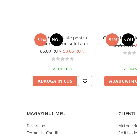
Diete si alimentatie sanatoasa
Fitness si frumusete
Diverse
Diverse
Intrebari si teste pentru
Curs de legislati
-31%
NOU
-31%
NOU
Feng Shui
obtinerea permisului auto
49,90 RON
3
Medicina alternativa
categoria B - editia 2026
85,00 RON
58,65 RON
Sa nu razi :((
Drept
IN STOC
IN 
Legislatie
ADAUGA IN COS
ADAUGA IN 
Fictiune
Actiune si Aventura
Actiune,aventura
Clasici
MAGAZINUL MEU
CLIENTI
Crime, Thriller, Mistery
Fantasy
Despre noi
Metode de
Istorica
Termeni si Conditii
Politica d