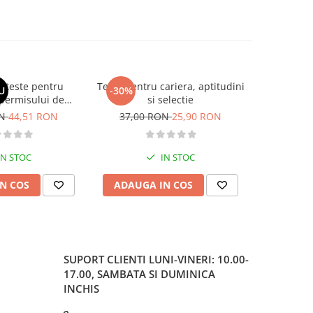
si teste pentru
Teste pentru cariera, aptitudini
Larousse
U
-30%
-30%
permisului de
si selectie
o. Categoriile C,
ON
44,51 RON
37,00 RON
25,90 RON
62,37
, DE 2026
IN STOC
IN STOC
N COS
ADAUGA IN COS
ADAUG
SUPORT CLIENTI
LUNI-VINERI: 10.00-
17.00, SAMBATA SI DUMINICA
INCHIS