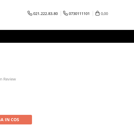
021.222.83.80
0730111101
0,00
 un Review
A IN COS