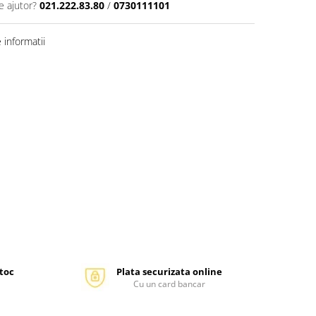
e ajutor?
021.222.83.80
/
0730111101
informatii
stoc
Plata securizata online
Cu un card bancar