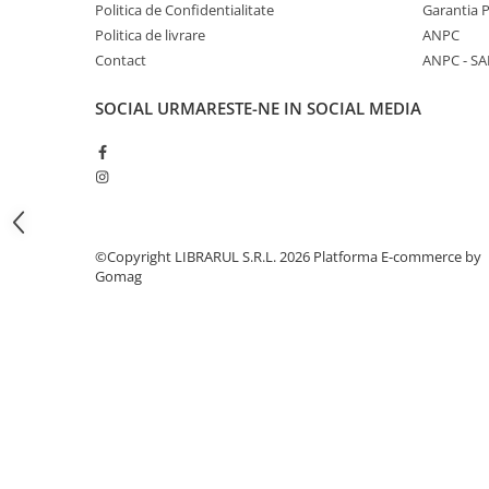
Literatura de divertisment
Politica de Confidentialitate
Garantia 
Politica de livrare
ANPC
Literatura romana
Contact
ANPC - SA
Memorii si jurnale
Moderna, contemporana
SOCIAL
URMARESTE-NE IN SOCIAL MEDIA
Poezie, teatru
Publicistica, eseu
Romance
Science Fiction
Young adult
©Copyright LIBRARUL S.R.L. 2026
Platforma E-commerce by
Filologie, Filosofie
Gomag
Filologie
Filosofie
Filosofie, Stiinte
Gastronomie
Alimentatie vegetariana
Arte si tehnici culinare
Bauturi si cocktailuri