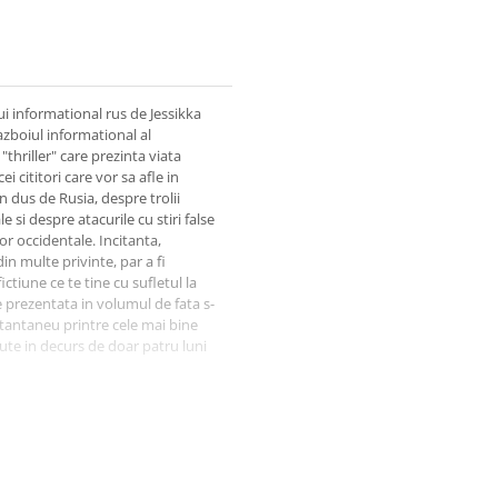
lui informational rus de Jessikka
razboiul informational al
hriller" care prezinta viata
i cititori care vor sa afle in
n dus de Rusia, despre trolii
 si despre atacurile cu stiri false
or occidentale. Incitanta,
n multe privinte, par a fi
ictiune ce te tine cu sufletul la
e prezentata in volumul de fata s-
nstantaneu printre cele mai bine
ute in decurs de doar patru luni
roli ale Kremlinului si
ibernetica. Acesti infractori nu
Jessikka Aro