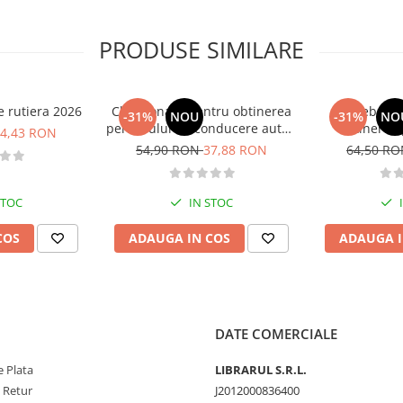
PRODUSE SIMILARE
e rutiera 2026
Chestionare pentru obtinerea
Intrebari 
-31%
NOU
-31%
NO
permisului de conducere auto -
obtinerea 
4,43 RON
Categoria B - 2026
conducere aut
54,90 RON
37,88 RON
64,50 R
CE + D
STOC
IN STOC
COS
ADAUGA IN COS
ADAUGA I
DATE COMERCIALE
 Plata
LIBRARUL S.R.L.
e Retur
J2012000836400