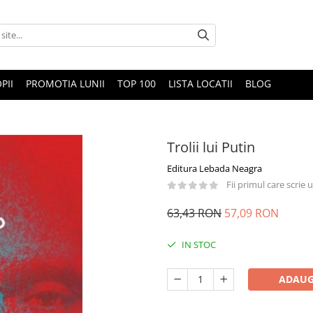
PII
PROMOTIA LUNII
TOP 100
LISTA LOCATII
BLOG
Trolii lui Putin
Editura Lebada Neagra
Fii primul care scrie
63,43 RON
57,09 RON
IN STOC
ADAUG