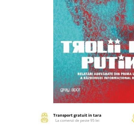
Management si leadership
Pedagogie
Resurse umane
Vanzari si marketing
Carte scolara
Atlase, dictionare si enciclopedii
Carte prescolara
Carte scolara
Dictionare de limba romana
Ghiduri de conversatie
Invatamant gimnazial
Invatamant primar
Invatarea limbilor straine
Liceu
Povesti si povestiri
Transport gratuit in tara
La comenzi de peste 95 lei
Carti in limba engleza
Carti pentru copii