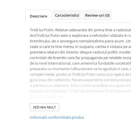
Activitati si jocuri pentru copii
Atlase, dictionare si enciclopedii
Caracteristici
Review-uri
(0)
Descriere
Benzi desenate
Carte prescolara
Trolii lui Putin. Relatari adevarate din prima linie a razboiu
AroTrolii lui Putin este o explorare a tehnicilor utilizate in 
Carti de colorat
Kremlinului, de o anvergura nemaiintalnita pana acum. Un "t
Carti pentru copii
reala si care te tine mereu in suspans, cartea ii vizeaza pe ace
Grafice
premiera relatari din interior despre razboiul politic moder
controlati de Kremlin care fac propaganda pe retelele sociale
Literatura si fictiune
de la nivel international, care ameninta fundatiile societatil
Povesti pentru copii
presarata cu momente tulburatoare ce te zguduie si care, di
complet ireale, poate ca Trolii lui Putin suna ca o opera de f
Povesti si povestiri
gura insa, din nefericire, fiecare experienta cutremuratoar
Dictionare si enciclopedii
a petrecut cu adevarat. Este o carte accesibila si a ajuns i
vandute din Finlanda, 17 000 de exemplare fiind deja vand
Atlase
de la data publicarii.
Atlase, dictionare si enciclopedii
Dictionare de limba romana
Poate ca a venit vremea sa le spunem pe nume fermelor de t
VEZI MAI MULT
dezinformarii digitale: fabrici infractionale si criminalitate c
Dictionare tematice
Informatii conformitate produs
vor banii vostri, ci vor sa controleze felul in care ganditi. - 
Enciclopedii
Diete si fitness