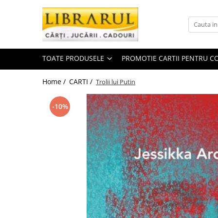
Toate Produsele
CARTI
TOATE PRODUSELE
PROMOTIE CARTII PENTRU CO
Arta, arhitectura si fotografie
Arhitectura
Home /
CARTI /
Trolii lui Putin
Fotografie
Istoria artei
-10%
Pictura si desen
Biografii si memorii
Biografii
Memorii si jurnale
Teorie si critica literara
Business, economie, finante
Economie
Finante si investitii