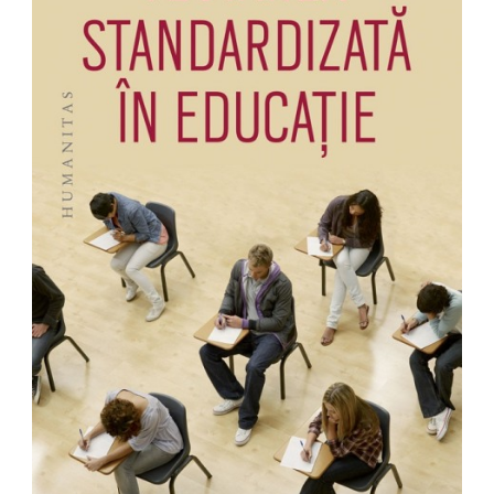
Pedagogie
Resurse umane
Vanzari si marketing
Carte scolara
Atlase, dictionare si enciclopedii
Carte prescolara
Carte scolara
Dictionare de limba romana
Ghiduri de conversatie
Invatamant gimnazial
Invatamant primar
Invatarea limbilor straine
Liceu
Povesti si povestiri
Carti in limba engleza
Carti pentru copii
Activitati si jocuri pentru copii