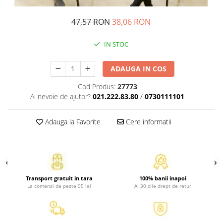
Atlase, dictionare si enciclopedii
Benzi desenate
47,57 RON
38,06 RON
Carte prescolara
IN STOC
Carti de colorat
Carti pentru copii
ADAUGA IN COS
Grafice
Literatura si fictiune
Cod Produs:
27773
Povesti pentru copii
Ai nevoie de ajutor?
021.222.83.80
/
0730111101
Povesti si povestiri
Adauga la Favorite
Cere informatii
Dictionare si enciclopedii
Atlase
Atlase, dictionare si enciclopedii
Dictionare de limba romana
Dictionare tematice
Transport gratuit in tara
100% banii inapoi
La comenzi de peste 95 lei
Ai 30 zile drept de retur
Enciclopedii
Diete si fitness
Diete si alimentatie sanatoasa