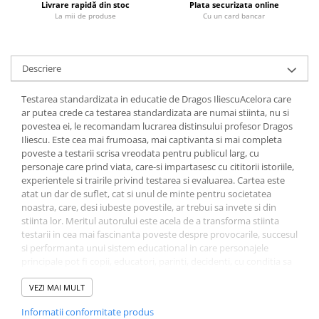
Livrare rapidă din stoc
Plata securizata online
Fitness si frumusete
La mii de produse
Cu un card bancar
Diverse
Diverse
Descriere
Feng Shui
Medicina alternativa
Testarea standardizata in educatie de Dragos IliescuAcelora care
Sa nu razi :((
ar putea crede ca testarea standardizata are numai stiinta, nu si
Drept
povestea ei, le recomandam lucrarea distinsului profesor Dragos
Iliescu. Este cea mai frumoasa, mai captivanta si mai completa
Legislatie
poveste a testarii scrisa vreodata pentru publicul larg, cu
Fictiune
personaje care prind viata, care-si impartasesc cu cititorii istoriile,
experientele si trairile privind testarea si evaluarea. Cartea este
Actiune si Aventura
atat un dar de suflet, cat si unul de minte pentru societatea
Actiune,aventura
noastra, care, desi iubeste povestile, ar trebui sa invete si din
stiinta lor. Meritul autorului este acela de a transforma stiinta
Clasici
testarii in cea mai fascinanta poveste despre provocarile, succesul
Crime, Thriller, Mistery
si performanta unui sistem educational in care personajele
principale pot fi copii, educatori, parinti, decidenti, cu conditia sa
Fantasy
accepte, deopotriva, si provocarea stiintei... - Romita Iucu
Istorica
Testarea standardizata se bazeaza pe un proces stiintific, riguros,
VEZI MAI MULT
Literatura de divertisment
pe o ramura stiintifica de sine statatoare (psihometria). De regula,
Informatii conformitate produs
termenul include nu simpla administrare si scorare a unui test, ci
Literatura romana