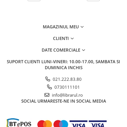
Carti de bucate
Conservarea si pastrarea
alimentelor
Ghiduri de calatorie, harti
MAGAZINUL MEU
Ghiduri de calatorie
Hobby, timp liber
CLIENTI
Animale de companie
DATE COMERCIALE
Carti de colorat pentru adulti
Casa, gradina
SUPORT CLIENTI
LUNI-VINERI: 10.00-17.00, SAMBATA SI
DUMINICA INCHIS
Hobby
Sport
021.222.83.80
Invatamant superior
0730111101
Cursuri universitare
info@librarul.ro
Istorie
SOCIAL
URMARESTE-NE IN SOCIAL MEDIA
Al Doilea Razboi Mondial
Biografii, memorii si jurnale
Istoria comunismului