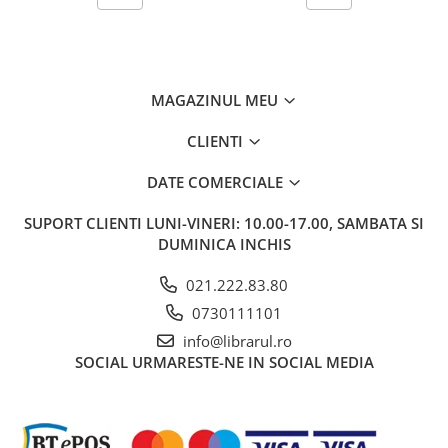
Carti de bucate
Conservarea si pastrarea
alimentelor
Ghiduri de calatorie, harti
MAGAZINUL MEU
Ghiduri de calatorie
Hobby, timp liber
CLIENTI
Animale de companie
DATE COMERCIALE
Carti de colorat pentru adulti
Casa, gradina
SUPORT CLIENTI
LUNI-VINERI: 10.00-17.00, SAMBATA SI
Hobby
DUMINICA INCHIS
Sport
021.222.83.80
Invatamant superior
0730111101
Cursuri universitare
info@librarul.ro
Istorie
SOCIAL
URMARESTE-NE IN SOCIAL MEDIA
Al Doilea Razboi Mondial
Biografii, memorii si jurnale
Istoria comunismului