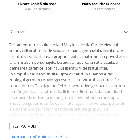
Livrare rapidă din stoc
Plata securizata online
Fitness si frumusete
La mii de produse
Cu un card bancar
Diverse
Diverse
Feng Shui
Descriere
Medicina alternativa
Testamentul incasului de Karl MayIn colectia Cartile elevului
Sa nu razi :((
smart, cititorul - elev de scoala primara, gimnaziala, liceala - are
Drept
dreptul sa-si alcatuiasca propriul text, sa patrunda in poveste, sa
ia la intrebari personajele. De aici vor aparea si satisfactiile, din
Legislatie
defrisarea cararilor labirintului literaturii de raftul intai.
Fictiune
In timpul unei neobisnuite lupte cu tauri, in Buenos Aires,
zoologul german Dr. Morgernstern si servitorul sau Fritze fac
Actiune si Aventura
cunostinta cu Tata Jaguar. Cei doi aventurieri germani calatoresc
Actiune,aventura
prin Argentina in cautarea fosilelor de dinozauri, dar sunt luati
Clasici
prizonieri de indieni si de un grup de revolutionari care lupta
impotriva guvernului. Celebrul Tata Jaguar ii elibereaza pe cei doi
Crime, Thriller, Mistery
europeni; Morgernstern si Fritze se alatura grupului de
Fantasy
yerbateros in drum spre Gran Chaco. Pe drum, doi peruvieni
misteriosi, Anciano si Haukaropora, li se alatura, pretinzand ca au
Istorica
aceeasi destinatie, Peru. Cand yerbateros se confrunta cu
VEZI MAI MULT
Literatura de divertisment
revolutionarii, Tata Jaguar ajunge fata in fata cu dusmanul sau de
Informatii conformitate produs
Literatura romana