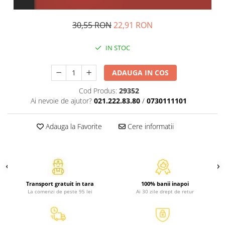
Atlase, dictionare si enciclopedii
Benzi desenate
30,55 RON
22,91 RON
Carte prescolara
Carti de colorat
IN STOC
Carti pentru copii
Grafice
ADAUGA IN COS
Literatura si fictiune
Cod Produs:
29352
Povesti pentru copii
Ai nevoie de ajutor?
021.222.83.80
/
0730111101
Povesti si povestiri
Dictionare si enciclopedii
Adauga la Favorite
Cere informatii
Atlase
Atlase, dictionare si enciclopedii
Dictionare de limba romana
Dictionare tematice
Transport gratuit in tara
100% banii inapoi
Enciclopedii
La comenzi de peste 95 lei
Ai 30 zile drept de retur
Diete si fitness
Diete si alimentatie sanatoasa