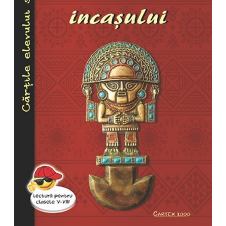
Pedagogie
Resurse umane
Vanzari si marketing
Carte scolara
Atlase, dictionare si enciclopedii
Carte prescolara
Carte scolara
Dictionare de limba romana
Ghiduri de conversatie
Invatamant gimnazial
Invatamant primar
Invatarea limbilor straine
Liceu
Povesti si povestiri
Carti in limba engleza
Carti pentru copii
Activitati si jocuri pentru copii