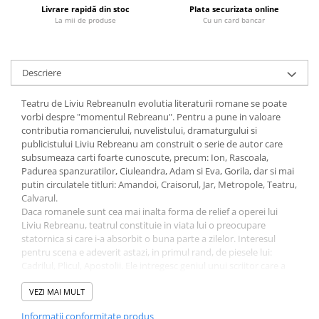
Livrare rapidă din stoc
Plata securizata online
Fitness si frumusete
La mii de produse
Cu un card bancar
Diverse
Diverse
Feng Shui
Descriere
Medicina alternativa
Teatru de Liviu RebreanuIn evolutia literaturii romane se poate
Sa nu razi :((
vorbi despre "momentul Rebreanu". Pentru a pune in valoare
Drept
contributia romancierului, nuvelistului, dramaturgului si
publicistului Liviu Rebreanu am construit o serie de autor care
Legislatie
subsumeaza carti foarte cunoscute, precum: Ion, Rascoala,
Fictiune
Padurea spanzuratilor, Ciuleandra, Adam si Eva, Gorila, dar si mai
putin circulatele titluri: Amandoi, Craisorul, Jar, Metropole, Teatru,
Actiune si Aventura
Calvarul.
Actiune,aventura
Daca romanele sunt cea mai inalta forma de relief a operei lui
Clasici
Liviu Rebreanu, teatrul constituie in viata lui o preocupare
statornica si care i-a absorbit o buna parte a zilelor. Interesul
Crime, Thriller, Mistery
pentru scena e adeverit astazi, in primul rand, de piesele lui:
Fantasy
Cadrilul, Plicul, Apostolii. Ele intregesc geniul unui scriitor care a
stiut in oricare din paginile sale sa treaca dincolo de pragul
Istorica
convenit al adevarurilor si sa deschida o perspectiva revelatoare
VEZI MAI MULT
Literatura de divertisment
asupra imprejurarilor care trec si a oamenilor care raman. Sunt
Informatii conformitate produs
Literatura romana