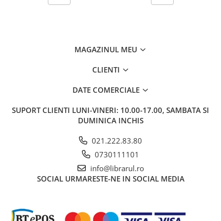
Carti de bucate
Conservarea si pastrarea
alimentelor
Ghiduri de calatorie, harti
MAGAZINUL MEU
Ghiduri de calatorie
Hobby, timp liber
CLIENTI
Animale de companie
DATE COMERCIALE
Carti de colorat pentru adulti
Casa, gradina
SUPORT CLIENTI
LUNI-VINERI: 10.00-17.00, SAMBATA SI
Hobby
DUMINICA INCHIS
Sport
021.222.83.80
Invatamant superior
0730111101
Cursuri universitare
info@librarul.ro
Istorie
SOCIAL
URMARESTE-NE IN SOCIAL MEDIA
Al Doilea Razboi Mondial
Biografii, memorii si jurnale
Istoria comunismului