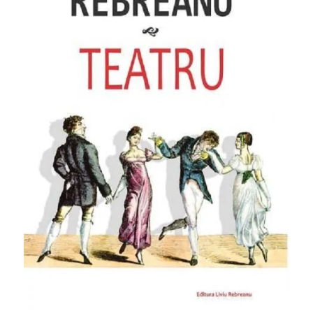
Pedagogie
Resurse umane
Vanzari si marketing
Carte scolara
Atlase, dictionare si enciclopedii
Carte prescolara
Carte scolara
Dictionare de limba romana
Ghiduri de conversatie
Invatamant gimnazial
Invatamant primar
Invatarea limbilor straine
Liceu
Povesti si povestiri
Carti in limba engleza
Carti pentru copii
Activitati si jocuri pentru copii