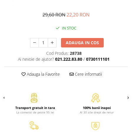
Atlase, dictionare si enciclopedii
Benzi desenate
29,60 RON
22,20 RON
Carte prescolara
Carti de colorat
IN STOC
Carti pentru copii
Grafice
ADAUGA IN COS
Literatura si fictiune
Cod Produs:
28738
Povesti pentru copii
Ai nevoie de ajutor?
021.222.83.80
/
0730111101
Povesti si povestiri
Dictionare si enciclopedii
Adauga la Favorite
Cere informatii
Atlase
Atlase, dictionare si enciclopedii
Dictionare de limba romana
Dictionare tematice
Transport gratuit in tara
100% banii inapoi
Enciclopedii
La comenzi de peste 95 lei
Ai 30 zile drept de retur
Diete si fitness
Diete si alimentatie sanatoasa