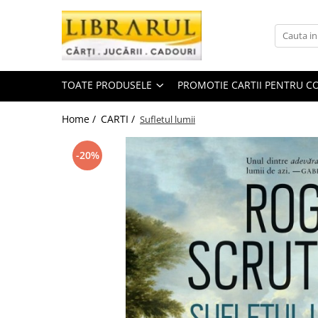
Toate Produsele
CARTI
TOATE PRODUSELE
PROMOTIE CARTII PENTRU CO
Arta, arhitectura si fotografie
Arhitectura
Home /
CARTI /
Sufletul lumii
Fotografie
Istoria artei
-20%
Pictura si desen
Biografii si memorii
Biografii
Memorii si jurnale
Teorie si critica literara
Business, economie, finante
Economie
Finante si investitii