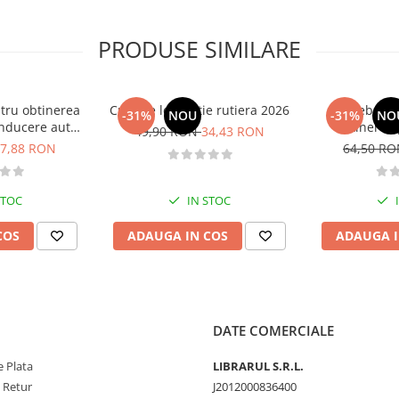
PRODUSE SIMILARE
tru obtinerea
Curs de legislatie rutiera 2026
Intrebari 
-31%
NOU
-31%
NO
nducere auto -
obtinerea 
49,90 RON
34,43 RON
B - 2026
conducere aut
7,88 RON
64,50 R
CE + D
STOC
IN STOC
COS
ADAUGA IN COS
ADAUGA I
DATE COMERCIALE
 Plata
LIBRARUL S.R.L.
e Retur
J2012000836400