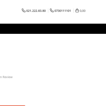
021.222.83.80
0730111101
0,00
 un Review