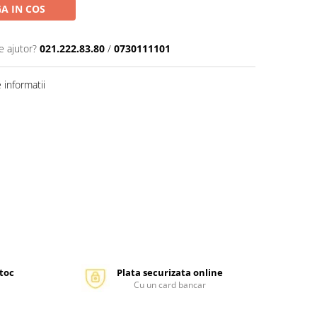
A IN COS
e ajutor?
021.222.83.80
/
0730111101
informatii
stoc
Plata securizata online
Cu un card bancar