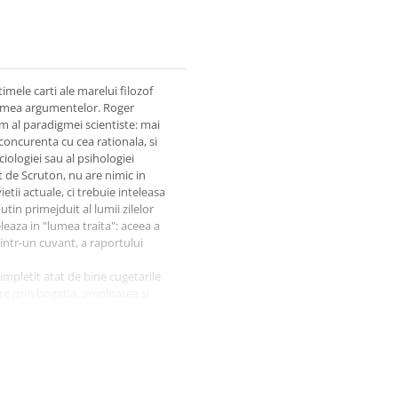
imele carti ale marelui filozof
ezimea argumentelor. Roger
m al paradigmei scientiste: mai
n concurenta cu cea rationala, si
iologiei sau al psihologiei
t de Scruton, nu are nimic in
etii actuale, ci trebuie inteleasa
tin primejduit al lumii zilelor
leaza in "lumea traita": aceea a
, intr-un cuvant, a raportului
impletit atat de bine cugetarile
care prin bogatia, amploarea si
ne scrieri ale sale. - Spencer
 stilului sau si, totodata, te simti
ini. - Laura Keynes, Standpoint