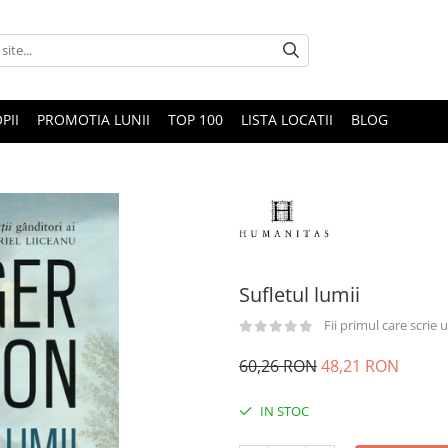
PII
PROMOTIA LUNII
TOP 100
LISTA LOCATII
BLOG
Sufletul lumii
Fii primul care scrie
60,26 RON
48,21 RON
IN STOC