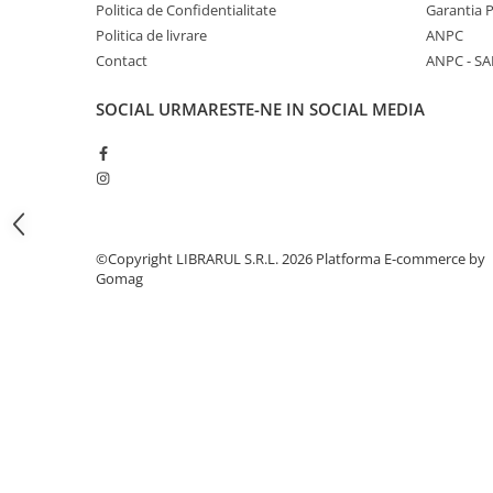
Literatura de divertisment
Politica de Confidentialitate
Garantia 
Politica de livrare
ANPC
Literatura romana
Contact
ANPC - SA
Memorii si jurnale
Moderna, contemporana
SOCIAL
URMARESTE-NE IN SOCIAL MEDIA
Poezie, teatru
Publicistica, eseu
Romance
Science Fiction
Young adult
©Copyright LIBRARUL S.R.L. 2026
Platforma E-commerce by
Filologie, Filosofie
Gomag
Filologie
Filosofie
Filosofie, Stiinte
Gastronomie
Alimentatie vegetariana
Arte si tehnici culinare
Bauturi si cocktailuri