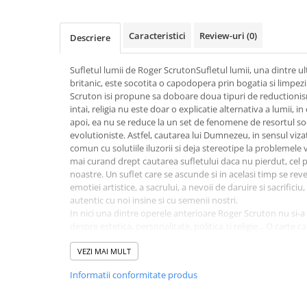
Activitati si jocuri pentru copii
Atlase, dictionare si enciclopedii
Caracteristici
Review-uri
(0)
Descriere
Benzi desenate
Carte prescolara
Sufletul lumii de Roger ScrutonSufletul lumii, una dintre ult
britanic, este socotita o capodopera prin bogatia si limp
Carti de colorat
Scruton isi propune sa doboare doua tipuri de reductionis
Carti pentru copii
intai, religia nu este doar o explicatie alternativa a lumii, i
Grafice
apoi, ea nu se reduce la un set de fenomene de resortul soc
evolutioniste. Astfel, cautarea lui Dumnezeu, in sensul viza
Literatura si fictiune
comun cu solutiile iluzorii si deja stereotipe la problemele vi
Povesti pentru copii
mai curand drept cautarea sufletului daca nu pierdut, cel pu
noastre. Un suflet care se ascunde si in acelasi timp se reve
Povesti si povestiri
emotiei artistice, a sacrului, a nevoii de daruire si sacrificiu
Dictionare si enciclopedii
autentic cu noi insine si cu semenii nostri.
In nici una dintre operele anterioare Roger Scruton nu si-a 
Atlase
despre estetica, personalitate, politica si religie... O carte 
Atlase, dictionare si enciclopedii
frumusetea ei poate fi socotita drept una dintre cele mai bu
Dictionare de limba romana
Case, National Review Online
VEZI MAI MULT
Citindu-l pe Scruton, te delectezi cu claritatea si sobrietatea
Dictionare tematice
Informatii conformitate produs
condus de un ghid care nu se teme de indoieli si incertitud
Enciclopedii
Diete si fitness