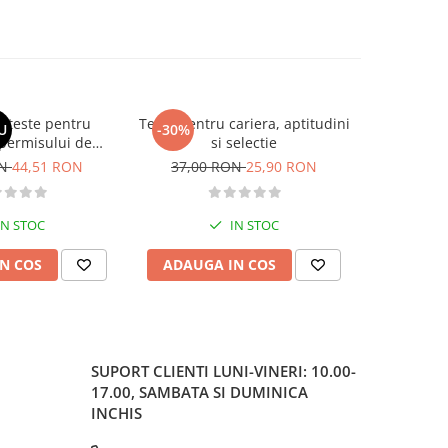
si teste pentru
Teste pentru cariera, aptitudini
Larousse. 
U
-30%
-30%
permisului de
si selectie
o. Categoriile C,
ON
44,51 RON
37,00 RON
25,90 RON
37,00
, DE 2026
IN STOC
IN STOC
N COS
ADAUGA IN COS
ADAUG
SUPORT CLIENTI
LUNI-VINERI: 10.00-
17.00, SAMBATA SI DUMINICA
INCHIS