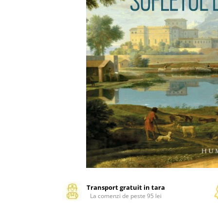
Management si leadership
Pedagogie
Resurse umane
Vanzari si marketing
Carte scolara
Atlase, dictionare si enciclopedii
Carte prescolara
Carte scolara
Dictionare de limba romana
Ghiduri de conversatie
Invatamant gimnazial
Invatamant primar
Invatarea limbilor straine
Liceu
Povesti si povestiri
Transport gratuit in tara
La comenzi de peste 95 lei
Carti in limba engleza
Carti pentru copii