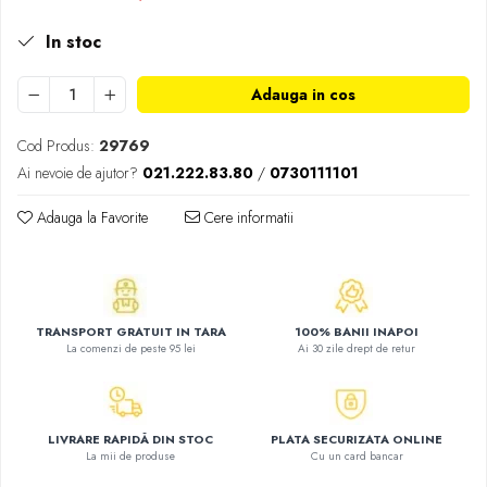
Atlase, dictionare si enciclopedii
In stoc
Benzi desenate
Carte prescolara
Adauga in cos
Carti de colorat
Carti pentru copii
Cod Produs:
29769
Grafice
Ai nevoie de ajutor?
021.222.83.80
/
0730111101
Literatura si fictiune
Povesti pentru copii
Adauga la Favorite
Cere informatii
Povesti si povestiri
Dictionare si enciclopedii
Atlase
Atlase, dictionare si enciclopedii
TRANSPORT GRATUIT IN TARA
100% BANII INAPOI
La comenzi de peste 95 lei
Ai 30 zile drept de retur
Dictionare de limba romana
Dictionare tematice
Enciclopedii
LIVRARE RAPIDĂ DIN STOC
PLATA SECURIZATA ONLINE
Diete si fitness
La mii de produse
Cu un card bancar
Diete si alimentatie sanatoasa