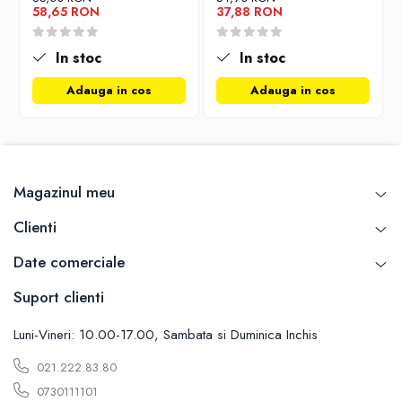
Carti de bucate
58,65 RON
37,88 RON
Conservarea si pastrarea alimentelor
Ghiduri de calatorie, harti
In stoc
In stoc
Ghiduri de calatorie
Adauga in cos
Adauga in cos
Hobby, timp liber
Animale de companie
Carti de colorat pentru adulti
Casa, gradina
Magazinul meu
Hobby
Sport
Clienti
Invatamant superior
Date comerciale
Cursuri universitare
Suport clienti
Istorie
Al Doilea Razboi Mondial
Luni-Vineri: 10.00-17.00, Sambata si Duminica Inchis
Biografii, memorii si jurnale
021.222.83.80
Istoria comunismului
0730111101
Istoria romanilor