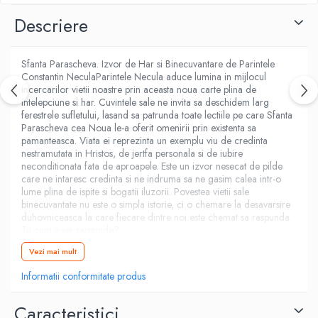
Fitness si frumusete
Descriere
Diverse
Diverse
Sfanta Parascheva. Izvor de Har si Binecuvantare de Parintele
Feng Shui
Constantin NeculaParintele Necula aduce lumina in mijlocul
Medicina alternativa
incercarilor vietii noastre prin aceasta noua carte plina de
intelepciune si har. Cuvintele sale ne invita sa deschidem larg
Sa nu razi :((
ferestrele sufletului, lasand sa patrunda toate lectiile pe care Sfanta
Drept
Parascheva cea Noua le-a oferit omenirii prin existenta sa
pamanteasca. Viata ei reprezinta un exemplu viu de credinta
Legislatie
nestramutata in Hristos, de jertfa personala si de iubire
Fictiune
neconditionata fata de aproapele. Este un izvor nesecat de pilde
care ne intaresc credinta si ne indruma sa ne gasim calea intr-o
Actiune si Aventura
lume plina de ispite si bogatii iluzorii. Povestea vietii sale
binecuvantate nu este o simpla istorie, ci o chemare la desavarsire
Actiune,aventura
duhovniceasca la care fiecare dintre noi este chemat sa raspunda.
Clasici
Tu cum ii vei raspunde?
Sfanta Parascheva a inflorit pustia cu lacrimile sale, iar povestea sa
Crime, Thriller, Mistery
Vezi mai mult
va inflori credinta in sufletul celor ce o descopera. In ceasurile
Fantasy
noastre de suferinta ne indreptam privirea si rugaciunile catre
Informatii conformitate produs
Istorica
Sfanta Parascheva, iar ea ne este alaturi ca o prietena ce ne
cunoaste mai bine ca oricine. Dar noi cat de multe stim despre cea
Literatura de divertisment
care ne ocroteste mereu si ne alina durerea? Cum a reusit o
Caracteristici
Literatura romana