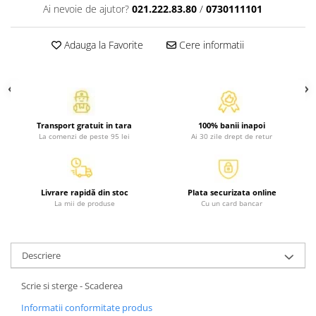
Ai nevoie de ajutor?
021.222.83.80
/
0730111101
Activitati si jocuri pentru copii
Atlase, dictionare si enciclopedii
Adauga la Favorite
Cere informatii
Benzi desenate
Carte prescolara
Carti de colorat
Carti pentru copii
Grafice
Transport gratuit in tara
100% banii inapoi
La comenzi de peste 95 lei
Ai 30 zile drept de retur
Literatura si fictiune
Povesti pentru copii
Povesti si povestiri
Livrare rapidă din stoc
Plata securizata online
Dictionare si enciclopedii
La mii de produse
Cu un card bancar
Atlase
Atlase, dictionare si enciclopedii
Descriere
Dictionare de limba romana
Dictionare tematice
Scrie si sterge - Scaderea
Enciclopedii
Informatii conformitate produs
Diete si fitness