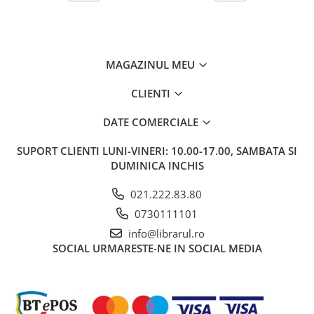
Literatura de divertisment
Literatura romana
Memorii si jurnale
Moderna, contemporana
MAGAZINUL MEU
Poezie, teatru
CLIENTI
Publicistica, eseu
Romance
DATE COMERCIALE
Science Fiction
SUPORT CLIENTI
LUNI-VINERI: 10.00-17.00, SAMBATA SI
Young adult
DUMINICA INCHIS
Filologie, Filosofie
Filologie
021.222.83.80
Filosofie
0730111101
Filosofie, Stiinte
info@librarul.ro
Gastronomie
SOCIAL
URMARESTE-NE IN SOCIAL MEDIA
Alimentatie vegetariana
Arte si tehnici culinare
Bauturi si cocktailuri