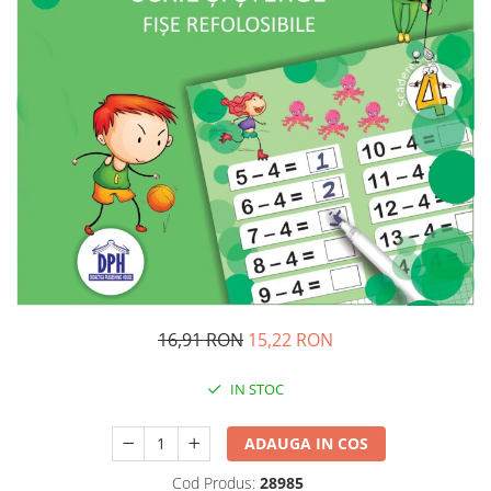
Management si leadership
Pedagogie
Resurse umane
Vanzari si marketing
Carte scolara
Atlase, dictionare si enciclopedii
Carte prescolara
Carte scolara
Dictionare de limba romana
Ghiduri de conversatie
Invatamant gimnazial
Invatamant primar
16,91 RON
15,22 RON
Invatarea limbilor straine
Liceu
IN STOC
Povesti si povestiri
ADAUGA IN COS
Carti in limba engleza
Carti pentru copii
Cod Produs:
28985