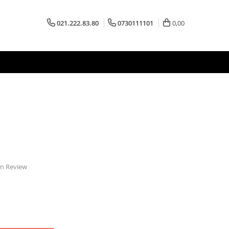
021.222.83.80
0730111101
0,00
 un Review