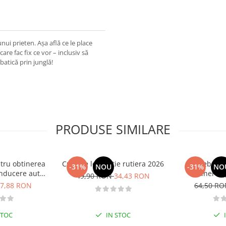
nui prieten. Așa află ce le place
are fac fix ce vor – inclusiv să
batică prin junglă!
PRODUSE SIMILARE
tru obtinerea
Curs de legislatie rutiera 2026
Intrebari 
-31%
NOU
-31%
NO
nducere auto -
obtinerea 
49,90 RON
34,43 RON
B - 2026
conducere aut
7,88 RON
64,50 R
CE + D
STOC
IN STOC