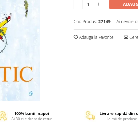
ADAUG
Cod Produs:
27149
Ai nevoie d
Adauga la Favorite
Cere 
100% banii inapoi
Livrare rapidă din 
Ai 30 zile drept de retur
La mii de produse