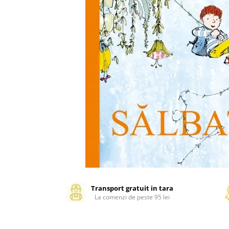
Management si leadership
Pedagogie
Resurse umane
Vanzari si marketing
Carte scolara
Atlase, dictionare si enciclopedii
Carte prescolara
Carte scolara
Dictionare de limba romana
Ghiduri de conversatie
Invatamant gimnazial
Invatamant primar
Invatarea limbilor straine
Liceu
Transport gratuit in tara
Povesti si povestiri
La comenzi de peste 95 lei
Carti in limba engleza
Carti pentru copii