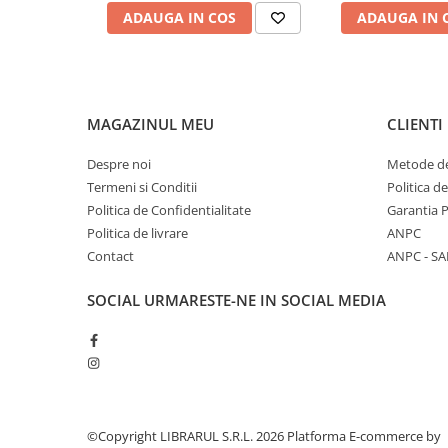
ADAUGA IN COS
ADAUGA IN 
Diete si alimentatie sanatoasa
Fitness si frumusete
Diverse
Diverse
MAGAZINUL MEU
CLIENTI
Feng Shui
Medicina alternativa
Despre noi
Metode de
Sa nu razi :((
Termeni si Conditii
Politica d
Politica de Confidentialitate
Garantia 
Drept
Politica de livrare
ANPC
Legislatie
Contact
ANPC - SA
Fictiune
SOCIAL
URMARESTE-NE IN SOCIAL MEDIA
Actiune si Aventura
Actiune,aventura
Clasici
Crime, Thriller, Mistery
Fantasy
Istorica
©Copyright LIBRARUL S.R.L. 2026
Platforma E-commerce by