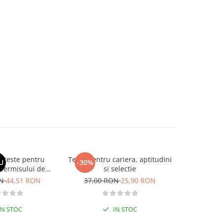
si teste pentru
Teste pentru cariera, aptitudini
Larousse. 
U
-30%
-30%
permisului de
si selectie
o. Categoriile C,
ON
44,51 RON
37,00 RON
25,90 RON
37,00
, DE 2026
IN STOC
IN STOC