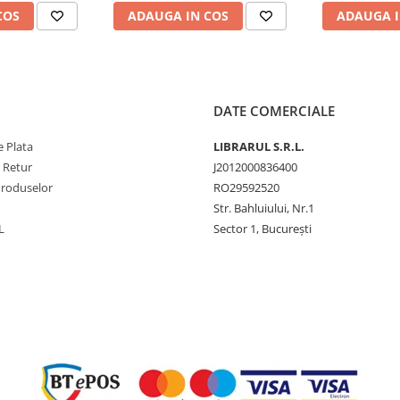
COS
ADAUGA IN COS
ADAUGA I
DATE COMERCIALE
 Plata
LIBRARUL S.R.L.
e Retur
J2012000836400
Produselor
RO29592520
Str. Bahluiului, Nr.1
L
Sector 1, București