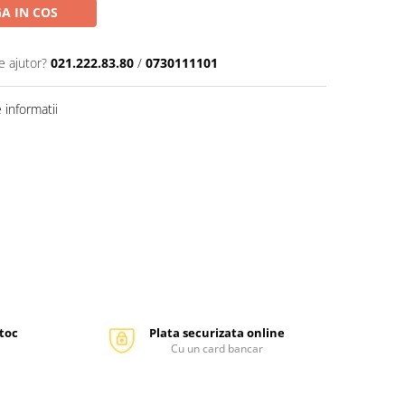
A IN COS
e ajutor?
021.222.83.80
/
0730111101
informatii
stoc
Plata securizata online
Cu un card bancar