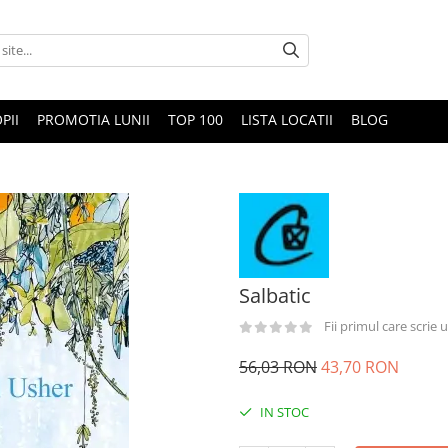
PII
PROMOTIA LUNII
TOP 100
LISTA LOCATII
BLOG
Salbatic
Fii primul care scrie
56,03 RON
43,70 RON
IN STOC