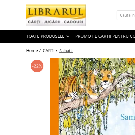
Toate Produsele
CARTI
TOATE PRODUSELE
PROMOTIE CARTII PENTRU CO
Arta, arhitectura si fotografie
Arhitectura
Home /
CARTI /
Salbatic
Fotografie
Istoria artei
-22%
Pictura si desen
Biografii si memorii
Biografii
Memorii si jurnale
Teorie si critica literara
Business, economie, finante
Economie
Finante si investitii