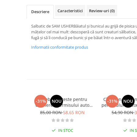
Activitati si jocuri pentru copii
Caracteristici
Review-uri
(0)
Descriere
Atlase, dictionare si enciclopedii
Benzi desenate
Salbatic de SAM USHERBăiatul și bunicul au grijă de pisica u
Carte prescolara
mâțelor cel mai mult: descoperă că sunt creaturi sălbatice, c
fugă și să îi conducă pe bunic și pe băiat într-o aventură săl
Carti de colorat
Carti pentru copii
Informatii conformitate produs
Grafice
Literatura si fictiune
Povesti pentru copii
Povesti si povestiri
Dictionare si enciclopedii
Atlase
Intrebari si teste pentru
Chestionare pen
-31%
NOU
-31%
NOU
Atlase, dictionare si enciclopedii
obtinerea permisului auto
permisului de co
categoria B - editia 2026
Categoria 
Dictionare de limba romana
85,00 RON
58,65 RON
54,90 RON
3
Dictionare tematice
Enciclopedii
IN STOC
IN 
Diete si fitness