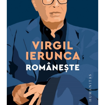
Management si leadership
Pedagogie
Resurse umane
Vanzari si marketing
Carte scolara
Atlase, dictionare si enciclopedii
Carte prescolara
Carte scolara
Dictionare de limba romana
Ghiduri de conversatie
Invatamant gimnazial
Invatamant primar
Invatarea limbilor straine
Liceu
Povesti si povestiri
Carti in limba engleza
Carti pentru copii