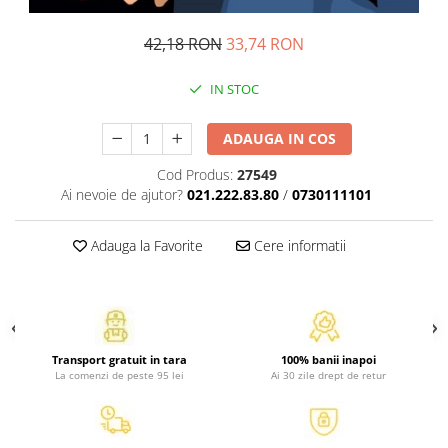
Activitati si jocuri pentru copii
42,18 RON
33,74 RON
Atlase, dictionare si enciclopedii
Benzi desenate
IN STOC
Carte prescolara
Carti de colorat
ADAUGA IN COS
Carti pentru copii
Cod Produs:
27549
Grafice
Ai nevoie de ajutor?
021.222.83.80
/
0730111101
Literatura si fictiune
Povesti pentru copii
Adauga la Favorite
Cere informatii
Povesti si povestiri
Dictionare si enciclopedii
Atlase
Atlase, dictionare si enciclopedii
Transport gratuit in tara
100% banii inapoi
Dictionare de limba romana
La comenzi de peste 95 lei
Ai 30 zile drept de retur
Dictionare tematice
Enciclopedii
Diete si fitness