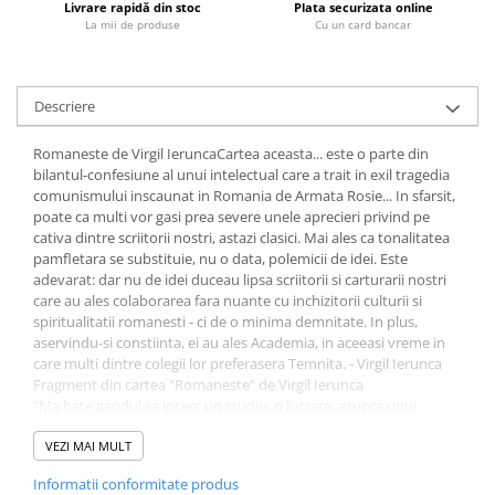
Livrare rapidă din stoc
Plata securizata online
La mii de produse
Cu un card bancar
Diete si alimentatie sanatoasa
Fitness si frumusete
Diverse
Descriere
Diverse
Feng Shui
Romaneste de Virgil IeruncaCartea aceasta... este o parte din
bilantul-confesiune al unui intelectual care a trait in exil tragedia
Medicina alternativa
comunismului inscaunat in Romania de Armata Rosie... In sfarsit,
Sa nu razi :((
poate ca multi vor gasi prea severe unele aprecieri privind pe
Drept
cativa dintre scriitorii nostri, astazi clasici. Mai ales ca tonalitatea
pamfletara se substituie, nu o data, polemicii de idei. Este
Legislatie
adevarat: dar nu de idei duceau lipsa scriitorii si carturarii nostri
Fictiune
care au ales colaborarea fara nuante cu in­chizitorii culturii si
spiritualitatii romanesti - ci de o minima demnitate. In plus,
Actiune si Aventura
aservindu-si constiinta, ei au ales Academia, in aceeasi vreme in
Actiune,aventura
care multi dintre colegii lor preferasera Temnita. - Virgil Ierunca
Fragment din cartea "Romaneste" de Virgil Ierunca
Clasici
"Ma bate gandul sa incerc un studiu, o lucrare, asupra unui
Crime, Thriller, Mistery
aspect nicicand scos la iveala in opera lui Tudor Arghezi. Toti
Fantasy
comentatorii s-au intrecut in a sublinia pe razvratitul Arghezi
VEZI MAI MULT
impotriva societatii, raului si uratului oamenilor. S-a facut, nu o
Istorica
Informatii conformitate produs
data, din negatia argheziana un fel de valoare a rasparului cu