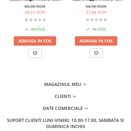
Literatura de divertisment
categoria B - editia 2026
conducere auto - Categoria
85,00 RON
54,90 RON
Literatura romana
B - 2026
58,65 RON
37,88 RON
Memorii si jurnale
Moderna, contemporana
IN STOC
IN STOC
Poezie, teatru
Publicistica, eseu
ADAUGA IN COS
ADAUGA IN COS
Romance
Science Fiction
Young adult
Filologie, Filosofie
Filologie
MAGAZINUL MEU
Filosofie
Filosofie, Stiinte
CLIENTI
Gastronomie
DATE COMERCIALE
Alimentatie vegetariana
Arte si tehnici culinare
SUPORT CLIENTI
LUNI-VINERI: 10.00-17.00, SAMBATA SI
DUMINICA INCHIS
Bauturi si cocktailuri