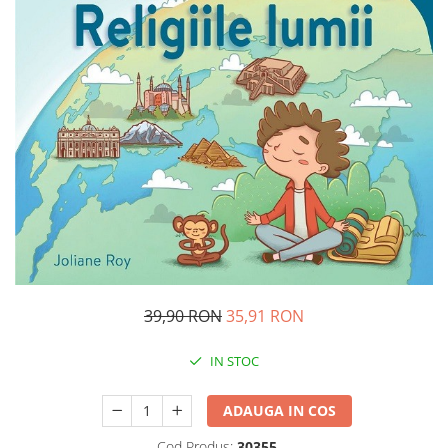
Management si leadership
Pedagogie
Resurse umane
Vanzari si marketing
Carte scolara
Atlase, dictionare si enciclopedii
Carte prescolara
Carte scolara
Dictionare de limba romana
Ghiduri de conversatie
Invatamant gimnazial
Invatamant primar
39,90 RON
35,91 RON
Invatarea limbilor straine
Liceu
IN STOC
Povesti si povestiri
Carti in limba engleza
ADAUGA IN COS
Carti pentru copii
Cod Produs:
30355