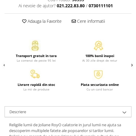
Ai nevoie de ajutor?
021.222.83.80
/
0730111101
Activitati si jocuri pentru copii
Atlase, dictionare si enciclopedii
Adauga la Favorite
Cere informatii
Benzi desenate
Carte prescolara
Carti de colorat
Carti pentru copii
Grafice
Transport gratuit in tara
100% banii inapoi
La comenzi de peste 95 lei
Ai 30 zile drept de retur
Literatura si fictiune
Povesti pentru copii
Povesti si povestiri
Livrare rapidă din stoc
Plata securizata online
Dictionare si enciclopedii
La mii de produse
Cu un card bancar
Atlase
Atlase, dictionare si enciclopedii
Dictionare de limba romana
Descriere
Dictionare tematice
Religiile lumii de Joliane RoyO calatorie in jurul lumii ne ajuta sa
Enciclopedii
descoperim multiplele fatete ale popoarelor si tarilor lumii.
Diete si fitness