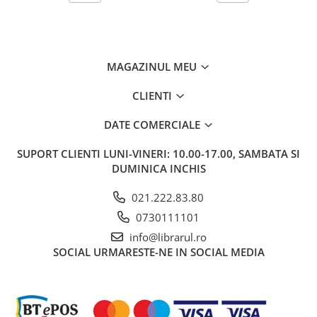
Carti de bucate
Conservarea si pastrarea
alimentelor
Ghiduri de calatorie, harti
MAGAZINUL MEU
Ghiduri de calatorie
Hobby, timp liber
CLIENTI
Animale de companie
DATE COMERCIALE
Carti de colorat pentru adulti
Casa, gradina
SUPORT CLIENTI
LUNI-VINERI: 10.00-17.00, SAMBATA SI
DUMINICA INCHIS
Hobby
Sport
021.222.83.80
Invatamant superior
0730111101
Cursuri universitare
info@librarul.ro
Istorie
SOCIAL
URMARESTE-NE IN SOCIAL MEDIA
Al Doilea Razboi Mondial
Biografii, memorii si jurnale
Istoria comunismului