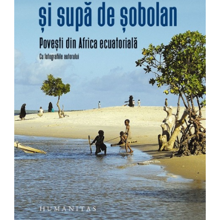
Pedagogie
Resurse umane
Vanzari si marketing
Carte scolara
Atlase, dictionare si enciclopedii
Carte prescolara
Carte scolara
Dictionare de limba romana
Ghiduri de conversatie
Invatamant gimnazial
Invatamant primar
Invatarea limbilor straine
Liceu
Povesti si povestiri
Carti in limba engleza
Carti pentru copii
Activitati si jocuri pentru copii