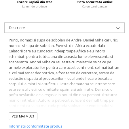
Livrare rapidă din stoc
Plata securizata online
Fitness si frumusete
La mii de produse
Cu un card bancar
Diverse
Diverse
Descriere
Feng Shui
Medicina alternativa
Purici, nomazi si supa de sobolan de Andrei Daniel MihalcaPurici,
Sa nu razi :((
nomazi si supa de sobolan. Povesti din Africa ecuatoriala
Drept
Calatorii care au cunoscut indeaproape Africa s-au intors
schimbati pentru totdeauna din aceasta lume efervescenta si
Legislatie
acaparanta. Andrei Mihalca reuseste cu maiestrie sa calce pe
Fictiune
urmele exploratorilor pentru care acest continent, cel mai batran
si cel mai tanar deopotriva, a fost teren de cercetare, taram de
Actiune si Aventura
seductie si spatiu al provocarilor - locul unde fiecare bucata a
Actiune,aventura
corpului, a mintii si a sufletului este chemata sa se intrebe care
este sensul vietii, cu umilitate, spaima si admiratie. Dar si cu o
Clasici
pofta nesfarsita de a regasi din nou si din nou pamantul tuturor
Crime, Thriller, Mistery
marilor intrebari. Autorul a petrecut suficient de mult timp pe
continent ca sa nu mai cada prada sabloanelor exotismului si
Fantasy
generalizarilor facile. Africa te invita sa o gandesti in nesfarsita ei
Istorica
diversitate si sa meditezi, asa cum face Andrei Mihalca, la destinul
VEZI MAI MULT
Literatura de divertisment
unei lumi a carei bogatie naturala ii este deopotriva speranta de
Informatii conformitate produs
viitor si amenintare fatala. - Ciprian Mihali
Literatura romana