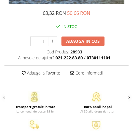
Atlase, dictionare si enciclopedii
Benzi desenate
63,32 RON
50,66 RON
Carte prescolara
IN STOC
Carti de colorat
Carti pentru copii
ADAUGA IN COS
Grafice
Literatura si fictiune
Cod Produs:
28933
Povesti pentru copii
Ai nevoie de ajutor?
021.222.83.80
/
0730111101
Povesti si povestiri
Adauga la Favorite
Cere informatii
Dictionare si enciclopedii
Atlase
Atlase, dictionare si enciclopedii
Dictionare de limba romana
Dictionare tematice
Transport gratuit in tara
100% banii inapoi
La comenzi de peste 95 lei
Ai 30 zile drept de retur
Enciclopedii
Diete si fitness
Diete si alimentatie sanatoasa