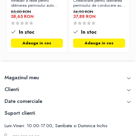
Intrebari si teste pentru
Chestionare pentru obtinerea
Carti de bucate
obtinerea permisului auto
permisului de conducere auto
Conservarea si pastrarea alimentelor
categoria B - editia 2026
- Categoria B - 2026
85,00 RON
54,90 RON
58,65 RON
37,88 RON
Ghiduri de calatorie, harti
Ghiduri de calatorie
In stoc
In stoc
Hobby, timp liber
Adauga in cos
Adauga in cos
Animale de companie
Carti de colorat pentru adulti
Casa, gradina
Hobby
Sport
Magazinul meu
Invatamant superior
Clienti
Cursuri universitare
Istorie
Date comerciale
Al Doilea Razboi Mondial
Suport clienti
Biografii, memorii si jurnale
Istoria comunismului
Luni-Vineri: 10.00-17.00, Sambata si Duminica Inchis
Istoria romanilor