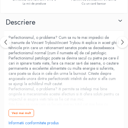
La mii de produse
Cu un card bancar
Fitness si frumusete
Diverse
Descriere
Diverse
Feng Shui
Medicina alternativa
Perfectionismul, o problema? Cum sa nu te mai impiedici de
amanunte de Vincent TrybouVincent Trybou iti explica in acest ghid
Sa nu razi :((
tehnicile prin care un rationament sanatos poate sa deosebeasca
Drept
perfectionismul normal (cum il numeste el) de cel patologic.
Perfectionismul patologic poate sa devina sacul cu pietre pe care il
Legislatie
cari in spinare toata viata, fara ca macar sa-ti dai seama, o cautare
Fictiune
permanenta a excelentei alimentate cu multa energie si suferinta,
care poate sa duca in cele din urma la burnout. Citeste despre
Actiune si Aventura
angoasele unora dintre perfectionistii intalniti de autor si afla cum
Actiune,aventura
sa ajungi la echilibrul mult cautat.
Perfectionismul, o problema? iti permite sa intelegi mai bine
Clasici
originile si mecanismele acestei afectiuni si iti ofera solutii pentru ca
Crime, Thriller, Mistery
impactul ei asupra vietii tale sa fie cat mai mic.
Este firesc sa incercam sa facem mereu totul cat mai bine cu
Fantasy
putinta, chiar si atunci cand timpul nu e de partea noastra? Este
Istorica
Vezi mai mult
firesc sa cautam intotdeauna sa evoluam si sa nu fim niciodata
multumiti de noi insine?
Literatura de divertisment
Informatii conformitate produs
E important sa lasi creierul sa ajunga la o functionare coerenta, in
Literatura romana