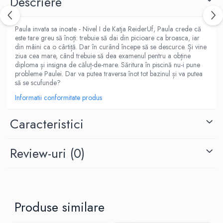
Descriere
Fitness si frumusete
Diverse
Paula invata sa inoate - Nivel I de Katja ReiderUf, Paula crede că
Diverse
este tare greu să înoți: trebuie să dai din picioare ca broasca, iar
din mâini ca o cârtiță. Dar în curând începe să se descurce. Și vine
Feng Shui
ziua cea mare, când trebuie să dea examenul pentru a obține
Medicina alternativa
diploma și insigna de căluț-de-mare. Săritura în piscină nu-i pune
probleme Paulei. Dar va putea traversa înot tot bazinul și va putea
Sa nu razi :((
să se scufunde?
Drept
Informatii conformitate produs
Legislatie
Fictiune
Caracteristici
Actiune si Aventura
Actiune,aventura
Review-uri
(0)
Clasici
Crime, Thriller, Mistery
Fantasy
Istorica
Produse similare
Literatura de divertisment
Literatura romana