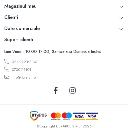
Carti de bucate
Magazinul meu
Conservarea si pastrarea alimentelor
Ghiduri de calatorie, harti
Clienti
Ghiduri de calatorie
Date comerciale
Hobby, timp liber
Suport clienti
Animale de companie
Carti de colorat pentru adulti
Luni-Vineri: 10.00-17.00, Sambata si Duminica Inchis
Casa, gradina
021.222.83.80
Hobby
0730111101
Sport
info@librarul.ro
Invatamant superior
Cursuri universitare
Istorie
Al Doilea Razboi Mondial
Biografii, memorii si jurnale
Istoria comunismului
Istoria romanilor
©Copyright LIBRARUL S.R.L. 2026