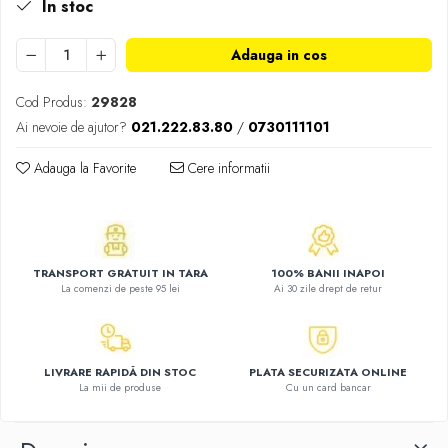
In stoc
Atlase, dictionare si enciclopedii
Benzi desenate
Adauga in cos
Carte prescolara
Carti de colorat
Cod Produs:
29828
Carti pentru copii
Ai nevoie de ajutor?
021.222.83.80
/
0730111101
Grafice
Adauga la Favorite
Cere informatii
Literatura si fictiune
Povesti pentru copii
Povesti si povestiri
Dictionare si enciclopedii
TRANSPORT GRATUIT IN TARA
100% BANII INAPOI
Atlase
La comenzi de peste 95 lei
Ai 30 zile drept de retur
Atlase, dictionare si enciclopedii
Dictionare de limba romana
Dictionare tematice
LIVRARE RAPIDĂ DIN STOC
PLATA SECURIZATA ONLINE
Enciclopedii
La mii de produse
Cu un card bancar
Diete si fitness
Diete si alimentatie sanatoasa