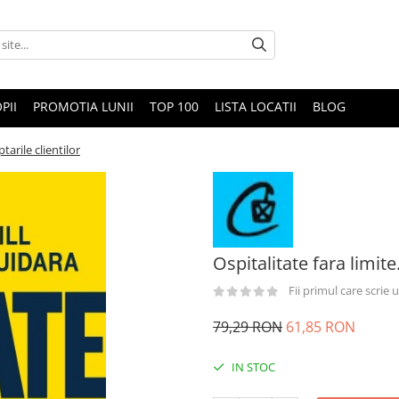
PII
PROMOTIA LUNII
TOP 100
LISTA LOCATII
BLOG
tarile clientilor
Ospitalitate fara limite
Fii primul care scrie
79,29 RON
61,85 RON
IN STOC