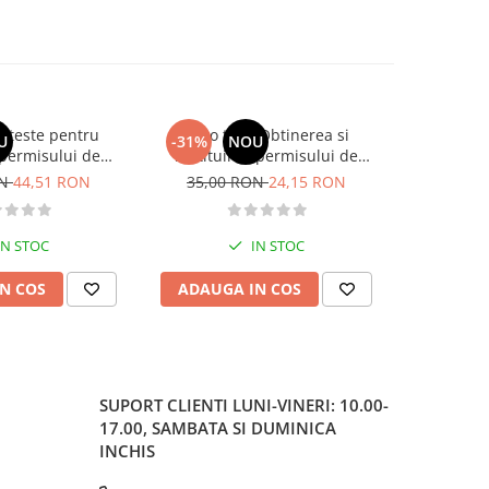
si teste pentru
Auto test. Obtinerea si
Teste pentr
U
-31%
NOU
-30%
permisului de
restituirea permisului de
o. Categoriile C,
conducere „13 din 15“– 2026
ON
44,51 RON
35,00 RON
24,15 RON
37,00
, DE 2026
IN STOC
IN STOC
N COS
ADAUGA IN COS
ADAUG
SUPORT CLIENTI
LUNI-VINERI: 10.00-
17.00, SAMBATA SI DUMINICA
INCHIS