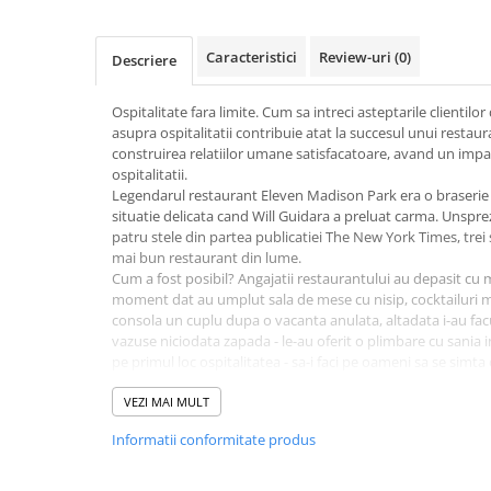
Activitati si jocuri pentru copii
Atlase, dictionare si enciclopedii
Caracteristici
Review-uri
(0)
Descriere
Benzi desenate
Carte prescolara
Ospitalitate fara limite. Cum sa intreci asteptarile clientilo
asupra ospitalitatii contribuie atat la succesul unui restaur
Carti de colorat
construirea relatiilor umane satisfacatoare, avand un impa
Carti pentru copii
ospitalitatii.
Grafice
Legendarul restaurant Eleven Madison Park era o braserie d
situatie delicata cand Will Guidara a preluat carma. Unspre
Literatura si fictiune
patru stele din partea publicatiei The New York Times, trei 
Povesti pentru copii
mai bun restaurant din lume.
Cum a fost posibil? Angajatii restaurantului au depasit cu mu
Povesti si povestiri
moment dat au umplut sala de mese cu nisip, cocktailuri ma
Dictionare si enciclopedii
consola un cuplu dupa o vacanta anulata, altadata i-au facu
vazuse niciodata zapada - le-au oferit o plimbare cu sania 
Atlase
pe primul loc ospitalitatea - sa-i faci pe oameni sa se simta
Atlase, dictionare si enciclopedii
functionat datorita concentrarii atat asupra clientilor, cat 
Dictionare de limba romana
Aceasta carte cu lectii despre servicii si leadership pune pe
VEZI MAI MULT
nu o sa se demodeze niciodata: dorinta fireasca de a fi apr
Dictionare tematice
Informatii conformitate produs
fine dining-ului, Guidara ne arata cum sa descoperim magia
Enciclopedii
insine, pentru oamenii cu care lucram si pentru cei pe care 
Diete si fitness
Sa-i faci pe oameni sa se simta bine primiti, acceptati, pretu