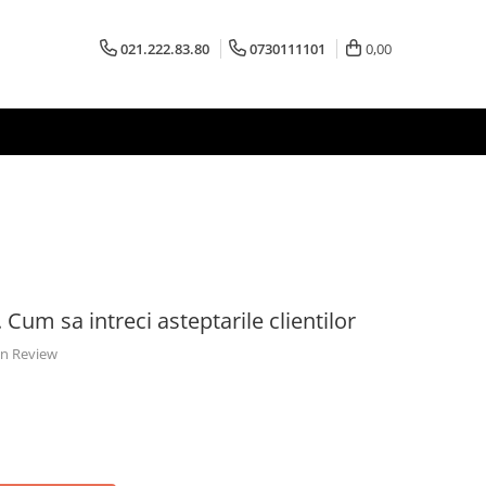
021.222.83.80
0730111101
0,00
. Cum sa intreci asteptarile clientilor
 un Review