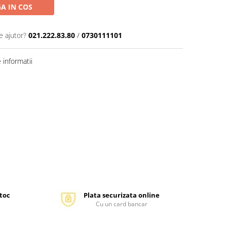
A IN COS
e ajutor?
021.222.83.80
/
0730111101
informatii
stoc
Plata securizata online
Cu un card bancar