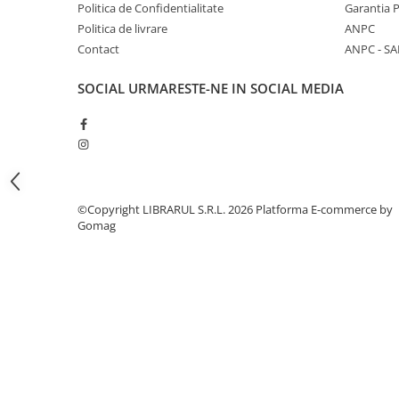
Literatura de divertisment
Politica de Confidentialitate
Garantia 
Politica de livrare
ANPC
Literatura romana
Contact
ANPC - SA
Memorii si jurnale
Moderna, contemporana
SOCIAL
URMARESTE-NE IN SOCIAL MEDIA
Poezie, teatru
Publicistica, eseu
Romance
Science Fiction
Young adult
©Copyright LIBRARUL S.R.L. 2026
Platforma E-commerce by
Filologie, Filosofie
Gomag
Filologie
Filosofie
Filosofie, Stiinte
Gastronomie
Alimentatie vegetariana
Arte si tehnici culinare
Bauturi si cocktailuri