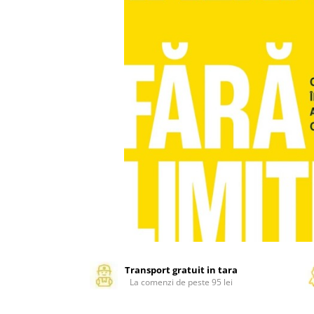
Management si leadership
Pedagogie
Resurse umane
Vanzari si marketing
Carte scolara
Atlase, dictionare si enciclopedii
Carte prescolara
Carte scolara
Dictionare de limba romana
Ghiduri de conversatie
Invatamant gimnazial
Invatamant primar
Invatarea limbilor straine
Liceu
Povesti si povestiri
Transport gratuit in tara
La comenzi de peste 95 lei
Carti in limba engleza
Carti pentru copii