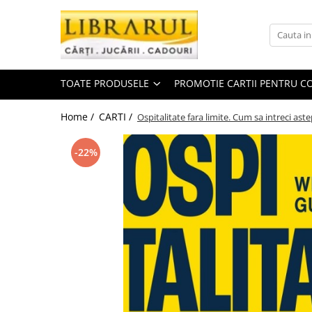
Toate Produsele
CARTI
TOATE PRODUSELE
PROMOTIE CARTII PENTRU CO
Arta, arhitectura si fotografie
Arhitectura
Home /
CARTI /
Ospitalitate fara limite. Cum sa intreci astep
Fotografie
Istoria artei
-22%
Pictura si desen
Biografii si memorii
Biografii
Memorii si jurnale
Teorie si critica literara
Business, economie, finante
Economie
Finante si investitii