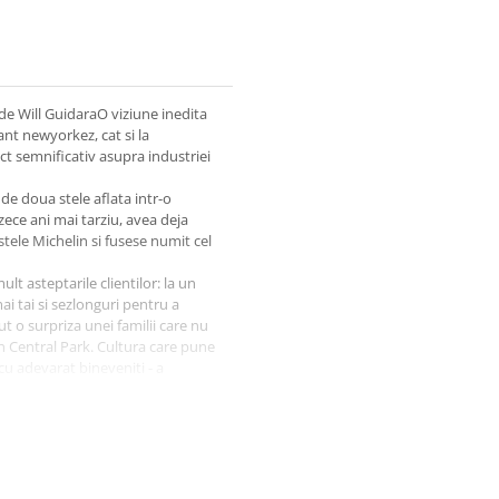
r de Will GuidaraO viziune inedita
ant newyorkez, cat si la
ct semnificativ asupra industriei
e doua stele aflata intr-o
zece ani mai tarziu, avea deja
stele Michelin si fusese numit cel
lt asteptarile clientilor: la un
i tai si sezlonguri pentru a
t o surpriza unei familii care nu
in Central Park. Cultura care pune
 cu adevarat bineveniti - a
si asupra propriei echipe.
 piedestal singurul principiu care
eciat. Introducandu-ne in culisele
 in ceea ce facem - pentru noi
ii servim.
iti, recunoscuti... Ce poate fi mai