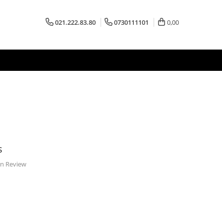
021.222.83.80
0730111101
0,00
s
 un Review