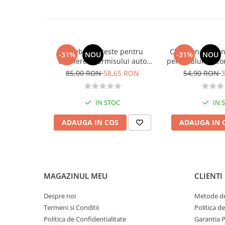
Diete si alimentatie sanatoasa
Fitness si frumusete
Diverse
Intrebari si teste pentru
Chestionare pen
Diverse
-31%
NOU
-31%
NOU
obtinerea permisului auto
permisului de co
Feng Shui
categoria B - editia 2026
Categoria 
85,00 RON
58,65 RON
54,90 RON
3
Medicina alternativa
Sa nu razi :((
IN STOC
IN 
Drept
Legislatie
ADAUGA IN COS
ADAUGA IN 
Fictiune
Actiune si Aventura
Actiune,aventura
MAGAZINUL MEU
CLIENTI
Clasici
Crime, Thriller, Mistery
Despre noi
Metode de
Fantasy
Termeni si Conditii
Politica d
Istorica
Politica de Confidentialitate
Garantia 