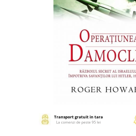
Management si leadership
Pedagogie
Resurse umane
Vanzari si marketing
Carte scolara
Atlase, dictionare si enciclopedii
Carte prescolara
Carte scolara
Dictionare de limba romana
Ghiduri de conversatie
Invatamant gimnazial
Invatamant primar
Invatarea limbilor straine
Liceu
Povesti si povestiri
Transport gratuit in tara
La comenzi de peste 95 lei
Carti in limba engleza
Carti pentru copii