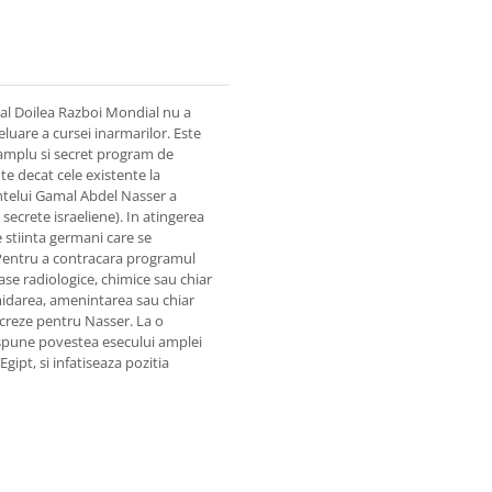
al Doilea Razboi Mondial nu a
eluare a cursei inarmarilor. Este
 amplu si secret program de
e decat cele existente la
intelui Gamal Abdel Nasser a
 secrete israeliene). In atingerea
 stiinta germani care se
 Pentru a contracara programul
se radiologice, chimice sau chiar
imidarea, amenintarea sau chiar
ucreze pentru Nasser. La o
 spune povestea esecului amplei
Egipt, si infatiseaza pozitia