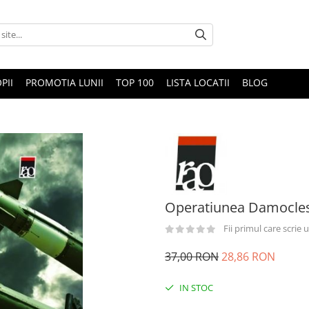
PII
PROMOTIA LUNII
TOP 100
LISTA LOCATII
BLOG
Operatiunea Damocle
Fii primul care scrie
37,00 RON
28,86 RON
IN STOC