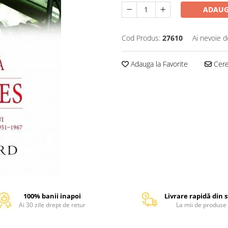
ADAUG
Cod Produs:
27610
Ai nevoie d
Adauga la Favorite
Cere 
100% banii inapoi
Livrare rapidă din 
Ai 30 zile drept de retur
La mii de produse