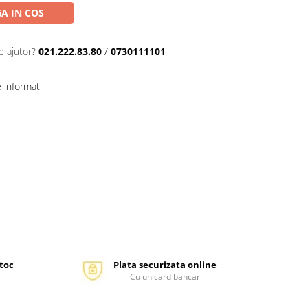
A IN COS
e ajutor?
021.222.83.80
/
0730111101
informatii
stoc
Plata securizata online
Cu un card bancar