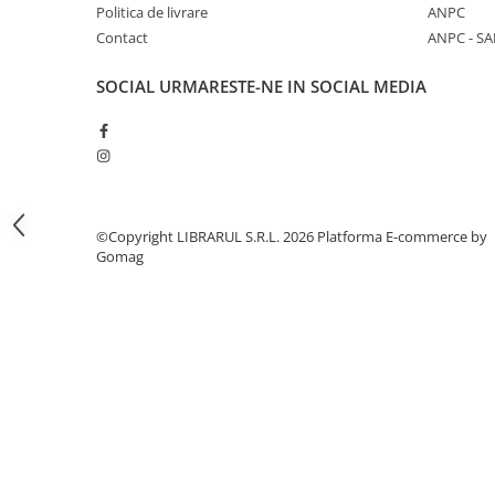
Literatura de divertisment
Politica de livrare
ANPC
Literatura romana
Contact
ANPC - SA
Memorii si jurnale
SOCIAL
URMARESTE-NE IN SOCIAL MEDIA
Moderna, contemporana
Poezie, teatru
Publicistica, eseu
Romance
Science Fiction
©Copyright LIBRARUL S.R.L. 2026
Platforma E-commerce by
Young adult
Gomag
Filologie, Filosofie
Filologie
Filosofie
Filosofie, Stiinte
Gastronomie
Alimentatie vegetariana
Arte si tehnici culinare
Bauturi si cocktailuri