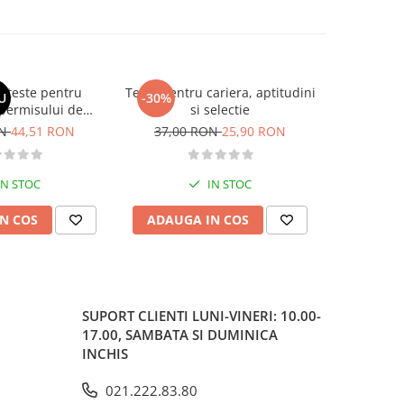
si teste pentru
Teste pentru cariera, aptitudini
Larousse. 
U
-30%
-30%
permisului de
si selectie
o. Categoriile C,
ON
44,51 RON
37,00 RON
25,90 RON
37,00
, DE 2026
IN STOC
IN STOC
N COS
ADAUGA IN COS
ADAUG
SUPORT CLIENTI
LUNI-VINERI: 10.00-
17.00, SAMBATA SI DUMINICA
INCHIS
021.222.83.80