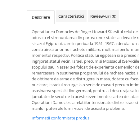
Activitati si jocuri pentru copii
Atlase, dictionare si enciclopedii
Caracteristici
Review-uri
(0)
Descriere
Benzi desenate
Carte prescolara
Operatiunea Damocles de Roger Howard Sfarsitul celui de-
adus cu el si renuntarea din partea unor state la ideea de r
Carti de colorat
si cazul Egiptului, care in perioada 1951–1967 a derulat un
Carti pentru copii
construire a unor noi rachete militare, mult mai performant
Grafice
momentul respectiv. Politica statului egiptean si a presed
ingrijorat statul vecin, Israel, precum si Mossadul (Serviciile
Literatura si fictiune
scopului sau, Nasser s-a folosit de experienta oamenilor de
Povesti pentru copii
remarcasera in sustinerea programului de rachete nazist.
de obtinere de arme de distrugere in masa, dotate cu focoa
Povesti si povestiri
nucleare, Israelul recurge la o serie de masuri precum int
Dictionare si enciclopedii
asasinarea specialistilor germani, pentru a-i descuraja sa l
jumatate de secol de la aceste evenimente, cartea de fata
Atlase
Operatiuni Damocles, a relatiilor tensionate dintre Israel si 
Atlase, dictionare si enciclopedii
marilor puteri ale lumii vizavi de aceasta problema.
Dictionare de limba romana
Informatii conformitate produs
Dictionare tematice
Enciclopedii
Diete si fitness