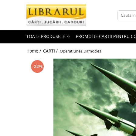
Toate Produsele
CARTI
TOATE PRODUSELE
PROMOTIE CARTII PENTRU CO
Arta, arhitectura si fotografie
Arhitectura
Home /
CARTI /
Operatiunea Damocles
Fotografie
Istoria artei
-22%
Pictura si desen
Biografii si memorii
Biografii
Memorii si jurnale
Teorie si critica literara
Business, economie, finante
Economie
Finante si investitii