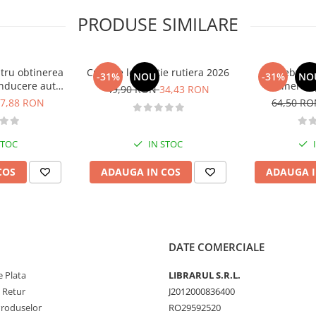
PRODUSE SIMILARE
tru obtinerea
Curs de legislatie rutiera 2026
Intrebari 
-31%
NOU
-31%
NO
nducere auto -
obtinerea 
49,90 RON
34,43 RON
B - 2026
conducere aut
7,88 RON
64,50 R
CE + D
STOC
IN STOC
COS
ADAUGA IN COS
ADAUGA I
DATE COMERCIALE
 Plata
LIBRARUL S.R.L.
e Retur
J2012000836400
Produselor
RO29592520