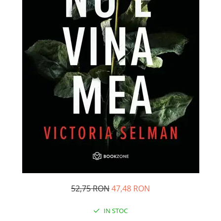
Management si leadership
Pedagogie
Resurse umane
Vanzari si marketing
Carte scolara
Atlase, dictionare si enciclopedii
Carte prescolara
Carte scolara
Dictionare de limba romana
Ghiduri de conversatie
Invatamant gimnazial
Invatamant primar
Invatarea limbilor straine
Liceu
52,75 RON
47,48 RON
Povesti si povestiri
Carti in limba engleza
IN STOC
Carti pentru copii