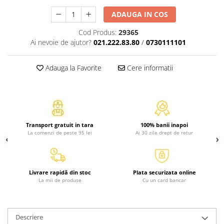
Activitati si jocuri pentru copii
ADAUGA IN COS
Atlase, dictionare si enciclopedii
Cod Produs:
29365
Benzi desenate
Ai nevoie de ajutor?
021.222.83.80
/
0730111101
Carte prescolara
Carti de colorat
Adauga la Favorite
Cere informatii
Carti pentru copii
Grafice
Literatura si fictiune
Povesti pentru copii
Transport gratuit in tara
100% banii inapoi
Povesti si povestiri
La comenzi de peste 95 lei
Ai 30 zile drept de retur
Dictionare si enciclopedii
Atlase
Atlase, dictionare si enciclopedii
Livrare rapidă din stoc
Plata securizata online
La mii de produse
Cu un card bancar
Dictionare de limba romana
Dictionare tematice
Enciclopedii
Descriere
Diete si fitness