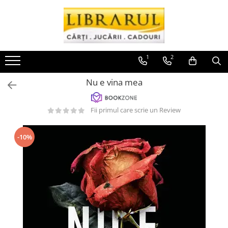
Toate Produsele
CARTI
1
2
Arta, arhitectura si fotografie
Nu e vina mea
Arhitectura
Fotografie
Fii primul care scrie un Review
Istoria artei
Pictura si desen
Biografii si memorii
-10%
Biografii
Memorii si jurnale
Teorie si critica literara
Business, economie, finante
Economie
Finante si investitii