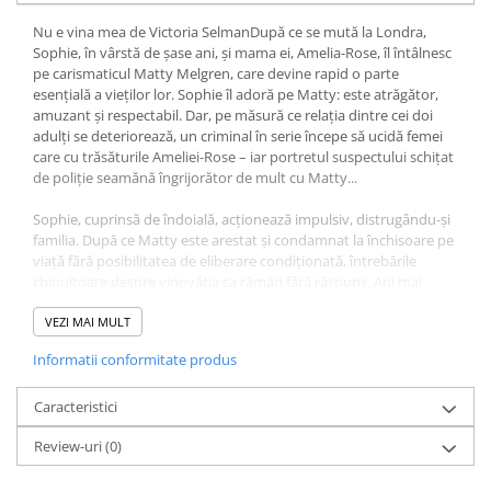
Diete si alimentatie sanatoasa
Nu e vina mea de Victoria SelmanDupă ce se mută la Londra,
Sophie, în vârstă de șase ani, și mama ei, Amelia-Rose, îl întâlnesc
Fitness si frumusete
pe carismaticul Matty Melgren, care devine rapid o parte
Diverse
esențială a vieților lor. Sophie îl adoră pe Matty: este atrăgător,
amuzant și respectabil. Dar, pe măsură ce relația dintre cei doi
Diverse
adulți se deteriorează, un criminal în serie începe să ucidă femei
Feng Shui
care cu trăsăturile Ameliei-Rose – iar portretul suspectului schițat
Medicina alternativa
de poliție seamănă îngrijorător de mult cu Matty...
Sa nu razi :((
Sophie, cuprinsă de îndoială, acționează impulsiv, distrugându-și
Drept
familia. După ce Matty este arestat și condamnat la închisoare pe
viață fără posibilitatea de eliberare condiționată, întrebările
Legislatie
chinuitoare despre vinovăția sa rămân fără răspuns. Ani mai
Fictiune
târziu, Sophie primește o scrisoare de la Matty, acum pe moarte,
în care bărbatul îi cere să-l viziteze în închisoare. Poate că în sfârșit
VEZI MAI MULT
Actiune si Aventura
va găsi răspunsurile pe care le caută.
Actiune,aventura
Informatii conformitate produs
Dar oare adevărul o va elibera pe Sophie... sau o va îngropa și mai
adânc în suferință?
Clasici
„Profund captivant, sofisticat și terifiant.” — Chris Whitaker
Caracteristici
Crime, Thriller, Mistery
„Întunecat și compulsiv, cu o întorsătură neașteptată. Mi-a plăcut
Fantasy
Review-uri
(0)
foarte mult.” — Cara Hunter
„Un thriller psihologic plin de întorsături, care ajunge la esența
Istorica
modului în care iubim, dar mai ales pe cine.” - Sarah Pinborough,