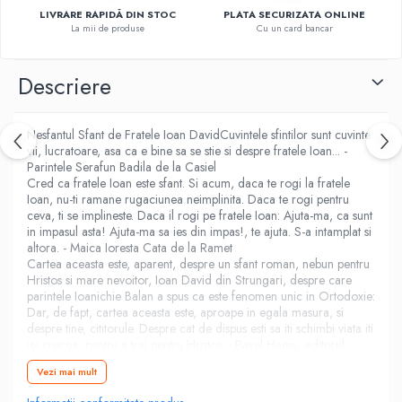
Fitness si frumusete
LIVRARE RAPIDĂ DIN STOC
PLATA SECURIZATA ONLINE
La mii de produse
Cu un card bancar
Diverse
Diverse
Descriere
Feng Shui
Medicina alternativa
Nesfantul Sfant de Fratele Ioan DavidCuvintele sfintilor sunt cuvinte
Sa nu razi :((
vii, lucratoare, asa ca e bine sa se stie si despre fratele Ioan... -
Drept
Parintele Serafun Badila de la Casiel
Cred ca fratele Ioan este sfant. Si acum, daca te rogi la fratele
Legislatie
Ioan, nu-ti ramane rugaciunea neimplinita. Daca te rogi pentru
Fictiune
ceva, ti se implineste. Daca il rogi pe fratele Ioan: Ajuta-ma, ca sunt
in impasul asta! Ajuta-ma sa ies din impas!, te ajuta. S-a intamplat si
Actiune si Aventura
altora. - Maica Ioresta Cata de la Ramet
Actiune,aventura
Cartea aceasta este, aparent, despre un sfant roman, nebun pentru
Hristos si mare nevoitor, Ioan David din Strungari, despre care
Clasici
parintele Ioanichie Balan a spus ca este fenomen unic in Ortodoxie:
Crime, Thriller, Mistery
Dar, de fapt, cartea aceasta este, aproape in egala masura, si
despre tine, cititorule. Despre cat de dispus esti sa iti schimbi viata iti
Fantasy
iei crucea, pentru a trai pentru Hristos. - Pavel Hagiu, editorul
Istorica
Vezi mai mult
Literatura de divertisment
Literatura romana