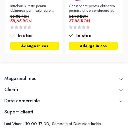
Carti de bucate
Intrebari si teste pentru
Chestionare pentru obtinerea
Conservarea si pastrarea alimentelor
obtinerea permisului auto
permisului de conducere auto
categoria B - editia 2026
- Categoria B - 2026
Ghiduri de calatorie, harti
85,00 RON
54,90 RON
58,65 RON
37,88 RON
Ghiduri de calatorie
Hobby, timp liber
In stoc
In stoc
Animale de companie
Adauga in cos
Adauga in cos
Carti de colorat pentru adulti
Casa, gradina
Hobby
Sport
Magazinul meu
Invatamant superior
Cursuri universitare
Clienti
Istorie
Date comerciale
Al Doilea Razboi Mondial
Biografii, memorii si jurnale
Suport clienti
Istoria comunismului
Luni-Vineri: 10.00-17.00, Sambata si Duminica Inchis
Istoria romanilor