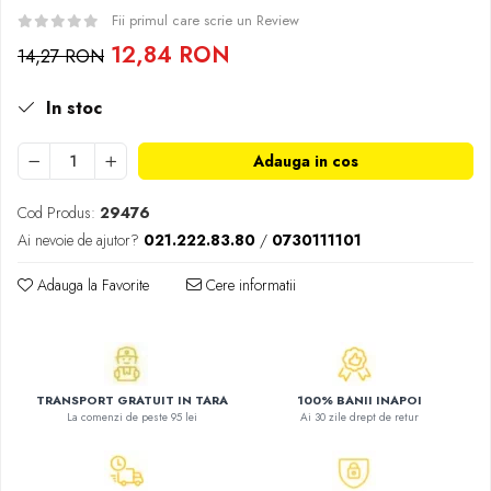
Atlase, dictionare si enciclopedii
Fii primul care scrie un Review
Benzi desenate
12,84 RON
14,27 RON
Carte prescolara
Carti de colorat
In stoc
Carti pentru copii
Grafice
Adauga in cos
Literatura si fictiune
Povesti pentru copii
Cod Produs:
29476
Ai nevoie de ajutor?
021.222.83.80
/
0730111101
Povesti si povestiri
Dictionare si enciclopedii
Adauga la Favorite
Cere informatii
Atlase
Atlase, dictionare si enciclopedii
Dictionare de limba romana
Dictionare tematice
TRANSPORT GRATUIT IN TARA
100% BANII INAPOI
Enciclopedii
La comenzi de peste 95 lei
Ai 30 zile drept de retur
Diete si fitness
Diete si alimentatie sanatoasa