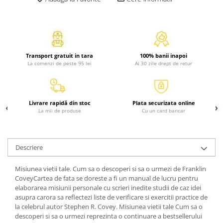
Activitati si jocuri pentru copii
Atlase, dictionare si enciclopedii
Benzi desenate
Carte prescolara
Transport gratuit in tara
100% banii inapoi
Carti de colorat
La comenzi de peste 95 lei
Ai 30 zile drept de retur
Carti pentru copii
Grafice
Literatura si fictiune
Livrare rapidă din stoc
Plata securizata online
La mii de produse
Cu un card bancar
Povesti pentru copii
Povesti si povestiri
Dictionare si enciclopedii
Descriere
Atlase
Atlase, dictionare si enciclopedii
Misiunea vietii tale. Cum sa o descoperi si sa o urmezi de Franklin
CoveyCartea de fata se doreste a fi un manual de lucru pentru
Dictionare de limba romana
elaborarea misiunii personale cu scrieri inedite studii de caz idei
Dictionare tematice
asupra carora sa reflectezi liste de verificare si exercitii practice de
la celebrul autor Stephen R. Covey. Misiunea vietii tale Cum sa o
Enciclopedii
descoperi si sa o urmezi reprezinta o continuare a bestsellerului
Diete si fitness