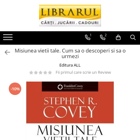
Toate Produsele
CARTI
1
2
Arta, arhitectura si fotografie
Misiunea vietii tale. Cum sa o descoperi si sa o
Arhitectura
urmezi
Fotografie
Editura ALL
Istoria artei
Fii primul care scrie un Review
Pictura si desen
Biografii si memorii
-10%
Biografii
Memorii si jurnale
Teorie si critica literara
Business, economie, finante
Economie
Finante si investitii