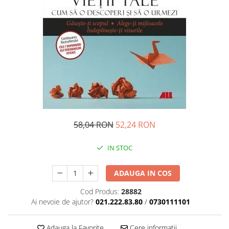
Management si leadership
Pedagogie
Resurse umane
Vanzari si marketing
Carte scolara
Atlase, dictionare si enciclopedii
Carte prescolara
Carte scolara
Dictionare de limba romana
58,04 RON
52,24 RON
Ghiduri de conversatie
Invatamant gimnazial
IN STOC
Invatamant primar
Invatarea limbilor straine
ADAUGA IN COS
Liceu
Cod Produs:
28882
Povesti si povestiri
Ai nevoie de ajutor?
021.222.83.80
/
0730111101
Carti in limba engleza
Carti pentru copii
Adauga la Favorite
Cere informatii