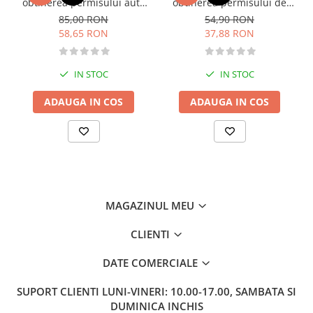
obtinerea permisului auto
obtinerea permisului de
Literatura de divertisment
categoria B - editia 2026
conducere auto - Categoria
85,00 RON
54,90 RON
Literatura romana
B - 2026
58,65 RON
37,88 RON
Memorii si jurnale
Moderna, contemporana
IN STOC
IN STOC
Poezie, teatru
Publicistica, eseu
ADAUGA IN COS
ADAUGA IN COS
Romance
Science Fiction
Young adult
Filologie, Filosofie
Filologie
MAGAZINUL MEU
Filosofie
Filosofie, Stiinte
CLIENTI
Gastronomie
DATE COMERCIALE
Alimentatie vegetariana
Arte si tehnici culinare
SUPORT CLIENTI
LUNI-VINERI: 10.00-17.00, SAMBATA SI
Bauturi si cocktailuri
DUMINICA INCHIS