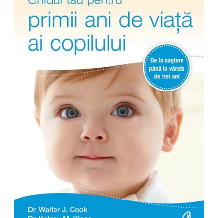
Management si leadership
Pedagogie
Resurse umane
Vanzari si marketing
Carte scolara
Atlase, dictionare si enciclopedii
Carte prescolara
Carte scolara
Dictionare de limba romana
Ghiduri de conversatie
Invatamant gimnazial
Invatamant primar
Invatarea limbilor straine
Liceu
Povesti si povestiri
Carti in limba engleza
Carti pentru copii