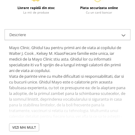
Diete si alimentatie sanatoasa
Livrare rapidă din stoc
Plata securizata online
La mii de produse
Cu un card bancar
Fitness si frumusete
Diverse
Diverse
Descriere
Feng Shui
Mayo Clinic. Ghidul tau pentru primii ani de viata ai copilului de
Medicina alternativa
Walter J. Cook , Kelsey M. KlaasFiecare familie este unica, iar
Sa nu razi :((
medicii de la Mayo Clinic stiu asta. Ghidul lor cu informatii
Drept
specializate iti va fi sprijin de-a lungul intregii calatorii din primii
ani de viata ai copilului.
Legislatie
Viata de parinte vine cu multe dificultati si responsabilitati, dar si
Fictiune
cu bucurii unice. Ghidul Mayo este o calatorie prin aceasta
fabuloasa experienta, cu tot ce presupune ea: de la alaptare pana
Actiune si Aventura
la adoptie, de la primul zambet pana la schimbarea scutecelor, de
Actiune,aventura
la somnul linistit, deprinderea vocabularului si siguranta in casa
pana la stabilirea limitelor, de la boli frecvente pana la
Clasici
tratamente, vaccinuri si relatia cu tehnologia. Multumita unui
Crime, Thriller, Mistery
calendar detaliat pentru fiecare luna, vei afla la ce sa te astepti -
Fantasy
sau nu - in privinta dezvoltarii copilului si ce pasi sa faci pentru
mentinerea sanatatii lui. In plus, vei gasi rezolvare la dilemele si
VEZI MAI MULT
Istorica
problemele presante cu care se confrunta tot mai des noua