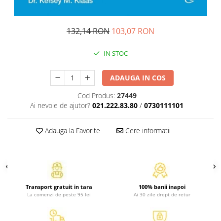
Activitati si jocuri pentru copii
Atlase, dictionare si enciclopedii
132,14 RON
103,07 RON
Benzi desenate
Carte prescolara
IN STOC
Carti de colorat
Carti pentru copii
ADAUGA IN COS
Grafice
Cod Produs:
27449
Literatura si fictiune
Ai nevoie de ajutor?
021.222.83.80
/
0730111101
Povesti pentru copii
Povesti si povestiri
Adauga la Favorite
Cere informatii
Dictionare si enciclopedii
Atlase
Atlase, dictionare si enciclopedii
Dictionare de limba romana
Transport gratuit in tara
100% banii inapoi
Dictionare tematice
La comenzi de peste 95 lei
Ai 30 zile drept de retur
Enciclopedii
Diete si fitness