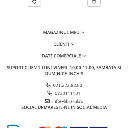
Bucatari celebri
Carti de bucate
Conservarea si pastrarea
alimentelor
Ghiduri de calatorie, harti
MAGAZINUL MEU
Ghiduri de calatorie
CLIENTI
Hobby, timp liber
DATE COMERCIALE
Animale de companie
Carti de colorat pentru adulti
SUPORT CLIENTI
LUNI-VINERI: 10.00-17.00, SAMBATA SI
Casa, gradina
DUMINICA INCHIS
Hobby
021.222.83.80
Sport
0730111101
Invatamant superior
info@librarul.ro
Cursuri universitare
SOCIAL
URMARESTE-NE IN SOCIAL MEDIA
Istorie
Al Doilea Razboi Mondial
Biografii, memorii si jurnale