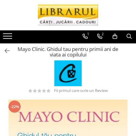
Toate Produsele
CARTI
1
2
Arta, arhitectura si fotografie
Mayo Clinic. Ghidul tau pentru primii ani de
Arhitectura
viata ai copilului
Fotografie
Istoria artei
Pictura si desen
Biografii si memorii
Fii primul care scrie un Review
Biografii
Memorii si jurnale
-22%
Teorie si critica literara
Business, economie, finante
Economie
Finante si investitii