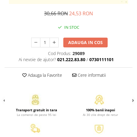
Atlase, dictionare si enciclopedii
Benzi desenate
30,66 RON
24,53 RON
Carte prescolara
IN STOC
Carti de colorat
Carti pentru copii
ADAUGA IN COS
Grafice
Literatura si fictiune
Cod Produs:
29089
Povesti pentru copii
Ai nevoie de ajutor?
021.222.83.80
/
0730111101
Povesti si povestiri
Adauga la Favorite
Cere informatii
Dictionare si enciclopedii
Atlase
Atlase, dictionare si enciclopedii
Dictionare de limba romana
Dictionare tematice
Transport gratuit in tara
100% banii inapoi
La comenzi de peste 95 lei
Ai 30 zile drept de retur
Enciclopedii
Diete si fitness
Diete si alimentatie sanatoasa