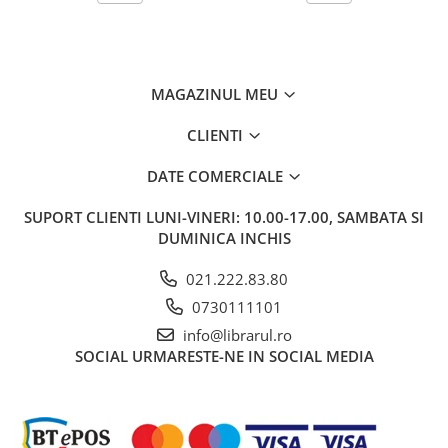
Carti de bucate
Conservarea si pastrarea
alimentelor
Ghiduri de calatorie, harti
MAGAZINUL MEU
Ghiduri de calatorie
Hobby, timp liber
CLIENTI
Animale de companie
DATE COMERCIALE
Carti de colorat pentru adulti
Casa, gradina
SUPORT CLIENTI
LUNI-VINERI: 10.00-17.00, SAMBATA SI
DUMINICA INCHIS
Hobby
Sport
021.222.83.80
Invatamant superior
0730111101
Cursuri universitare
info@librarul.ro
Istorie
SOCIAL
URMARESTE-NE IN SOCIAL MEDIA
Al Doilea Razboi Mondial
Biografii, memorii si jurnale
Istoria comunismului