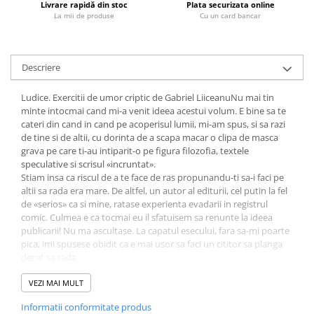
Livrare rapidă din stoc
Plata securizata online
Fitness si frumusete
La mii de produse
Cu un card bancar
Diverse
Diverse
Descriere
Feng Shui
Medicina alternativa
Ludice. Exercitii de umor criptic de Gabriel LiiceanuNu mai tin
Sa nu razi :((
minte intocmai cand mi-a venit ideea acestui volum. E bine sa te
Drept
cateri din cand in cand pe acoperisul lumii, mi-am spus, si sa razi
de tine si de altii, cu dorinta de a scapa macar o clipa de masca
Legislatie
grava pe care ti-au intiparit-o pe figura filozofia, textele
Fictiune
speculative si scrisul «incruntat».
Stiam insa ca riscul de a te face de ras propunandu-ti sa-i faci pe
Actiune si Aventura
altii sa rada era mare. De altfel, un autor al editurii, cel putin la fel
Actiune,aventura
de «serios» ca si mine, ratase experienta evadarii in registrul
comic. Culmea e ca tocmai eu il sfatuisem sa renunte la ideea
Clasici
publicarii! Nu ma ascultase. La capatul esecului, fara sa-mi poarte
Crime, Thriller, Mistery
pica, imi spusese obidit ca e mai usor sa faci un cititor sa planga
decat sa rada.
Fantasy
Daca voi pati si eu la fel? m-am intrebat, dupa ce am pus laolalta
Istorica
cele 14 texte care se voiau pline de haz... - Gabriel Liiceanu
VEZI MAI MULT
Literatura de divertisment
Va inchipuiti cat de mare mi-a fost uluirea sa vad, in toamna, desi
Informatii conformitate produs
spusesem clar ca mi-am retras cartea, vitrina librariei Humanitas
Literatura romana