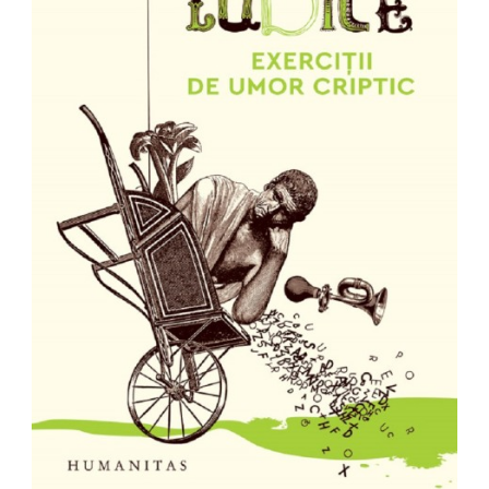
Pedagogie
Resurse umane
Vanzari si marketing
Carte scolara
Atlase, dictionare si enciclopedii
Carte prescolara
Carte scolara
Dictionare de limba romana
Ghiduri de conversatie
Invatamant gimnazial
Invatamant primar
Invatarea limbilor straine
Liceu
Povesti si povestiri
Carti in limba engleza
Carti pentru copii
Activitati si jocuri pentru copii