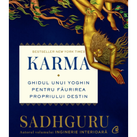
Pedagogie
Resurse umane
Vanzari si marketing
Carte scolara
Atlase, dictionare si enciclopedii
Carte prescolara
Carte scolara
Dictionare de limba romana
Ghiduri de conversatie
Invatamant gimnazial
Invatamant primar
Invatarea limbilor straine
Liceu
Povesti si povestiri
Carti in limba engleza
Carti pentru copii
Activitati si jocuri pentru copii