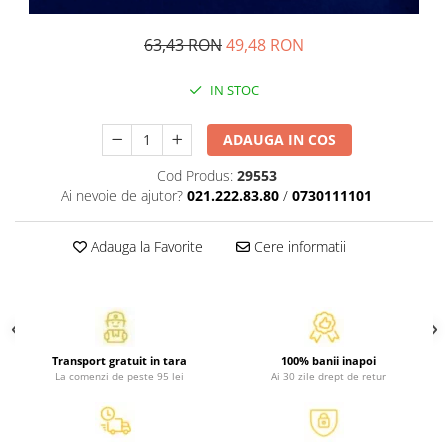
Atlase, dictionare si enciclopedii
Benzi desenate
63,43 RON
49,48 RON
Carte prescolara
Carti de colorat
IN STOC
Carti pentru copii
ADAUGA IN COS
Grafice
Literatura si fictiune
Cod Produs:
29553
Povesti pentru copii
Ai nevoie de ajutor?
021.222.83.80
/
0730111101
Povesti si povestiri
Dictionare si enciclopedii
Adauga la Favorite
Cere informatii
Atlase
Atlase, dictionare si enciclopedii
Dictionare de limba romana
Dictionare tematice
Transport gratuit in tara
100% banii inapoi
La comenzi de peste 95 lei
Ai 30 zile drept de retur
Enciclopedii
Diete si fitness
Diete si alimentatie sanatoasa