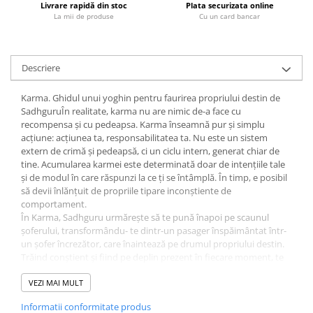
Livrare rapidă din stoc
Plata securizata online
Fitness si frumusete
La mii de produse
Cu un card bancar
Diverse
Diverse
Descriere
Feng Shui
Medicina alternativa
Karma. Ghidul unui yoghin pentru faurirea propriului destin de
Sa nu razi :((
SadhguruÎn realitate, karma nu are nimic de-a face cu
Drept
recompensa și cu pedeapsa. Karma înseamnă pur și simplu
acțiune: acțiunea ta, responsabilitatea ta. Nu este un sistem
Legislatie
extern de crimă și pedeapsă, ci un ciclu intern, generat chiar de
Fictiune
tine. Acumularea karmei este determinată doar de intențiile tale
și de modul în care răspunzi la ce ți se întâmplă. În timp, e posibil
Actiune si Aventura
să devii înlănțuit de propriile tipare inconștiente de
Actiune,aventura
comportament.
În Karma, Sadhguru urmărește să te pună înapoi pe scaunul
Clasici
șoferului, transformându- te dintr-un pasager înspăimântat într-
Crime, Thriller, Mistery
un șofer încrezător, care înaintează pe drumul propriului destin.
Trăind conștient și fiind pe deplin prezent în fiecare moment, te
Fantasy
poți elibera din acest ciclu.
Istorica
Karma este o explorare și un manual, care readuce înțelegerea
VEZI MAI MULT
Literatura de divertisment
noastră despre karma de la concepția actuală, de sursă de
Informatii conformitate produs
înrobire, la potențialul său originar de libertate și împuternicire.
Literatura romana