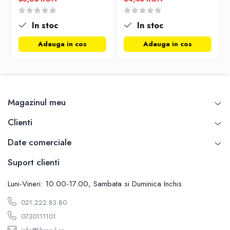
Carti de bucate
Conservarea si pastrarea alimentelor
In stoc
In stoc
Ghiduri de calatorie, harti
Adauga in cos
Adauga in cos
Ghiduri de calatorie
Hobby, timp liber
Animale de companie
Carti de colorat pentru adulti
Casa, gradina
Magazinul meu
Hobby
Clienti
Sport
Invatamant superior
Date comerciale
Cursuri universitare
Suport clienti
Istorie
Luni-Vineri: 10.00-17.00, Sambata si Duminica Inchis
Al Doilea Razboi Mondial
Biografii, memorii si jurnale
021.222.83.80
Istoria comunismului
0730111101
Istoria romanilor