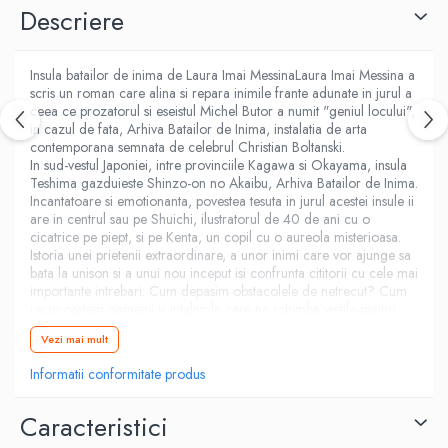
Descriere
Fitness si frumusete
Diverse
Diverse
Insula batailor de inima de Laura Imai MessinaLaura Imai Messina a
scris un roman care alina si repara inimile frante adunate in jurul a
Feng Shui
ceea ce prozatorul si eseistul Michel Butor a numit "geniul locului",
Medicina alternativa
in cazul de fata, Arhiva Batailor de Inima, instalatia de arta
contemporana semnata de celebrul Christian Boltanski.
Sa nu razi :((
In sud-vestul Japoniei, intre provinciile Kagawa si Okayama, insula
Drept
Teshima gazduieste Shinzo-on no Akaibu, Arhiva Batailor de Inima.
Incantatoare si emotionanta, povestea tesuta in jurul acestei insule ii
Legislatie
are in centrul sau pe Shuichi, ilustratorul de 40 de ani cu o
Fictiune
cicatrice pe piept, si pe Kenta, un copil cu o aureola misterioasa.
Istoria unei prietenii extraordinare, a unor inimi care vor ajunge sa
Actiune si Aventura
bata la unison si a unui nou inceput isi confrunta cititorii cu cele mai
importante intrebari: Cum depasim obstacolele de netrecut? Cum
Actiune,aventura
recunoastem oamenii si intalnirile care ne schimba vietile pentru
Clasici
totdeauna? Sunt inimile noastre capabile sa redescopere
Vezi mai mult
Crime, Thriller, Mistery
seninatatea fiecarei zile? Cu o structura originala si libera, romanul
onoreaza frumusetea vietii si delicatetea culturii japoneze,
Fantasy
Informatii conformitate produs
aducandu-ne mai aproape de filozofia reconcilierii cu propriul
Istorica
trecut.
Caracteristici
Literatura de divertisment
Literatura romana