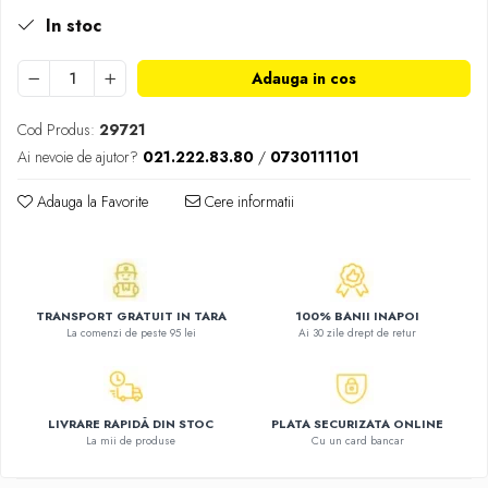
Atlase, dictionare si enciclopedii
In stoc
Benzi desenate
Carte prescolara
Adauga in cos
Carti de colorat
Carti pentru copii
Cod Produs:
29721
Grafice
Ai nevoie de ajutor?
021.222.83.80
/
0730111101
Literatura si fictiune
Adauga la Favorite
Cere informatii
Povesti pentru copii
Povesti si povestiri
Dictionare si enciclopedii
Atlase
TRANSPORT GRATUIT IN TARA
100% BANII INAPOI
Atlase, dictionare si enciclopedii
La comenzi de peste 95 lei
Ai 30 zile drept de retur
Dictionare de limba romana
Dictionare tematice
Enciclopedii
LIVRARE RAPIDĂ DIN STOC
PLATA SECURIZATA ONLINE
La mii de produse
Cu un card bancar
Diete si fitness
Diete si alimentatie sanatoasa