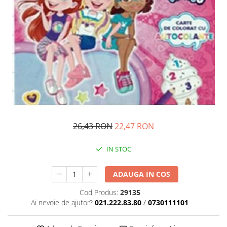
Pedagogie
Resurse umane
Vanzari si marketing
Carte scolara
Atlase, dictionare si enciclopedii
Carte prescolara
Carte scolara
Dictionare de limba romana
Ghiduri de conversatie
Invatamant gimnazial
26,43 RON
22,47 RON
Invatamant primar
Invatarea limbilor straine
IN STOC
Liceu
ADAUGA IN COS
Povesti si povestiri
Carti in limba engleza
Cod Produs:
29135
Ai nevoie de ajutor?
021.222.83.80
/
0730111101
Carti pentru copii
Activitati si jocuri pentru copii