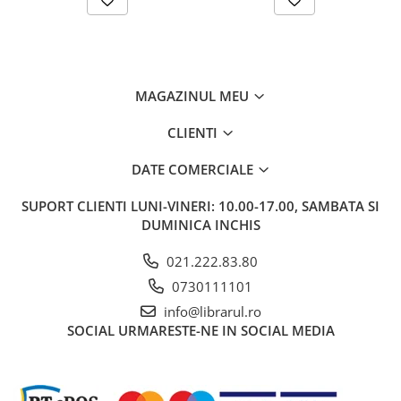
Memorii si jurnale
Moderna, contemporana
Poezie, teatru
Publicistica, eseu
MAGAZINUL MEU
Romance
CLIENTI
Science Fiction
Young adult
DATE COMERCIALE
Filologie, Filosofie
SUPORT CLIENTI
LUNI-VINERI: 10.00-17.00, SAMBATA SI
Filologie
DUMINICA INCHIS
Filosofie
Filosofie, Stiinte
021.222.83.80
Gastronomie
0730111101
Alimentatie vegetariana
info@librarul.ro
SOCIAL
URMARESTE-NE IN SOCIAL MEDIA
Arte si tehnici culinare
Bauturi si cocktailuri
Bucatari celebri