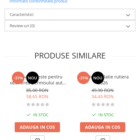
Informatii conformitate produs
Fitness si frumusete
Diverse
Caracteristici
Diverse
Review-uri
(0)
Feng Shui
Medicina alternativa
Sa nu razi :((
PRODUSE SIMILARE
Drept
Legislatie
Fictiune
Intrebari si teste pentru
Curs de legislatie rutiera
-31%
NOU
-31%
NOU
obtinerea permisului auto
2026
Actiune si Aventura
categoria B - editia 2026
85,00 RON
49,90 RON
Actiune,aventura
58,65 RON
34,43 RON
Clasici
Crime, Thriller, Mistery
IN STOC
IN STOC
Fantasy
Istorica
ADAUGA IN COS
ADAUGA IN COS
Literatura de divertisment
Literatura romana