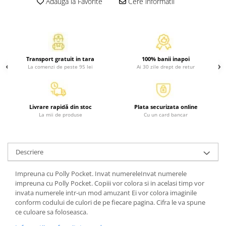
Adauga la Favorite
Cere informatii
Atlase, dictionare si enciclopedii
Benzi desenate
Carte prescolara
Carti de colorat
Carti pentru copii
Transport gratuit in tara
100% banii inapoi
La comenzi de peste 95 lei
Ai 30 zile drept de retur
Grafice
Literatura si fictiune
Povesti pentru copii
Livrare rapidă din stoc
Plata securizata online
Povesti si povestiri
La mii de produse
Cu un card bancar
Dictionare si enciclopedii
Atlase
Descriere
Atlase, dictionare si enciclopedii
Dictionare de limba romana
Impreuna cu Polly Pocket. Invat numereleInvat numerele
Dictionare tematice
impreuna cu Polly Pocket. Copiii vor colora si in acelasi timp vor
Enciclopedii
invata numerele intr-un mod amuzant Ei vor colora imaginile
conform codului de culori de pe fiecare pagina. Cifra le va spune
Diete si fitness
ce culoare sa foloseasca.
Diete si alimentatie sanatoasa