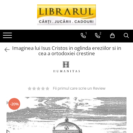
Toate Produsele
CARTI
1
2
Arta, arhitectura si fotografie
Imaginea lui Isus Cristos in oglinda ereziilor si in
Arhitectura
cea a ortodoxiei crestine
Fotografie
Istoria artei
Pictura si desen
Biografii si memorii
Fii primul care scrie un Review
Biografii
Memorii si jurnale
-20%
Teorie si critica literara
Business, economie, finante
Economie
Finante si investitii