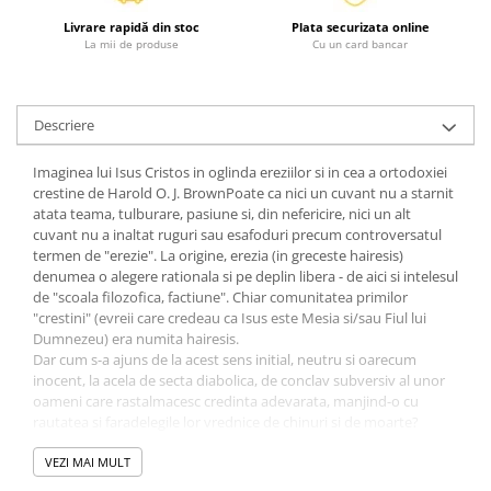
Diete si alimentatie sanatoasa
Livrare rapidă din stoc
Plata securizata online
La mii de produse
Cu un card bancar
Fitness si frumusete
Diverse
Diverse
Descriere
Feng Shui
Imaginea lui Isus Cristos in oglinda ereziilor si in cea a ortodoxiei
Medicina alternativa
crestine de Harold O. J. BrownPoate ca nici un cuvant nu a starnit
Sa nu razi :((
atata teama, tulburare, pasiune si, din nefericire, nici un alt
Drept
cuvant nu a inaltat ruguri sau esafoduri precum controversatul
termen de "erezie". La origine, erezia (in greceste hairesis)
Legislatie
denumea o alegere rationala si pe deplin libera - de aici si intelesul
Fictiune
de "scoala filozofica, factiune". Chiar comunitatea primilor
"crestini" (evreii care credeau ca Isus este Mesia si/sau Fiul lui
Actiune si Aventura
Dumnezeu) era numita hairesis.
Actiune,aventura
Dar cum s-a ajuns de la acest sens initial, neutru si oarecum
inocent, la acela de secta diabolica, de conclav subversiv al unor
Clasici
oameni care rastalmacesc credinta adevarata, manjind-o cu
Crime, Thriller, Mistery
rautatea si faradelegile lor vrednice de chinuri si de moarte?
Dincolo de excesele instrumentalizarii politice a ereziei, chiar
Fantasy
exista o credinta originara, corecta, dreapta si eterna, sau este
VEZI MAI MULT
Istorica
vorba despre o alegere arbitrara din noianul de credinte ale