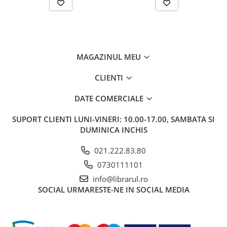
Bucatari celebri
Carti de bucate
Conservarea si pastrarea
alimentelor
Ghiduri de calatorie, harti
MAGAZINUL MEU
Ghiduri de calatorie
CLIENTI
Hobby, timp liber
DATE COMERCIALE
Animale de companie
Carti de colorat pentru adulti
SUPORT CLIENTI
LUNI-VINERI: 10.00-17.00, SAMBATA SI
Casa, gradina
DUMINICA INCHIS
Hobby
021.222.83.80
Sport
0730111101
Invatamant superior
info@librarul.ro
Cursuri universitare
SOCIAL
URMARESTE-NE IN SOCIAL MEDIA
Istorie
Al Doilea Razboi Mondial
Biografii, memorii si jurnale