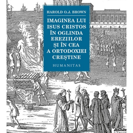
Management si leadership
Pedagogie
Resurse umane
Vanzari si marketing
Carte scolara
Atlase, dictionare si enciclopedii
Carte prescolara
Carte scolara
Dictionare de limba romana
Ghiduri de conversatie
Invatamant gimnazial
Invatamant primar
Invatarea limbilor straine
Liceu
Povesti si povestiri
Carti in limba engleza
Carti pentru copii