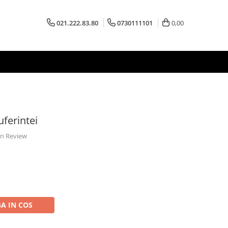
021.222.83.80
0730111101
0,00
uferintei
 un Review
A IN COS