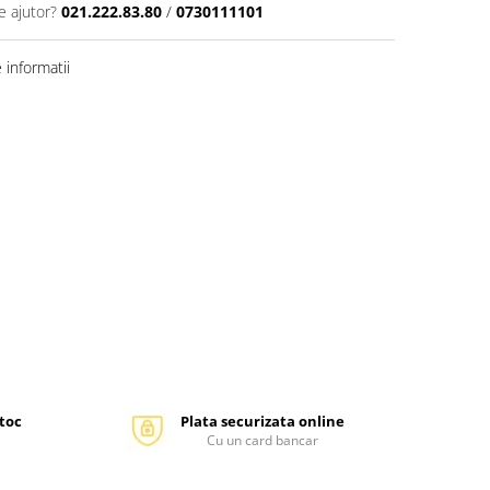
e ajutor?
021.222.83.80
/
0730111101
informatii
stoc
Plata securizata online
Cu un card bancar