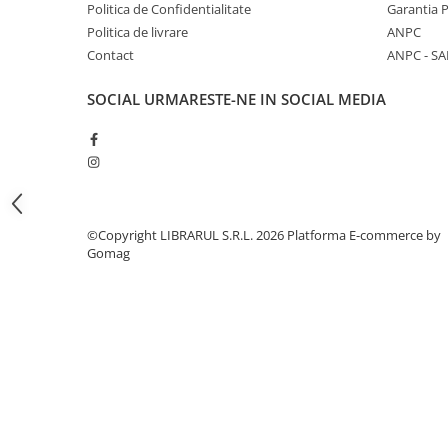
Timpul nu vindeca durerea, noi o facem, onorand si lega
Literatura de divertisment
Politica de Confidentialitate
Garantia 
intr-un balsam pentru suflet.
Politica de livrare
ANPC
Literatura romana
Contact
ANPC - SA
Memorii si jurnale
Moderna, contemporana
SOCIAL
URMARESTE-NE IN SOCIAL MEDIA
Poezie, teatru
Publicistica, eseu
Romance
Science Fiction
Young adult
©Copyright LIBRARUL S.R.L. 2026
Platforma E-commerce by
Filologie, Filosofie
Gomag
Filologie
Filosofie
Filosofie, Stiinte
Gastronomie
Alimentatie vegetariana
Arte si tehnici culinare
Bauturi si cocktailuri