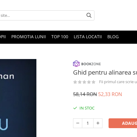
PII
PROMOTIA LUNII
TOP 100
LISTA LOCATII
BLOG
Ghid pentru alinarea s
Fii primul care scrie
58,14 RON
52,33 RON
IN STOC
ADAUG