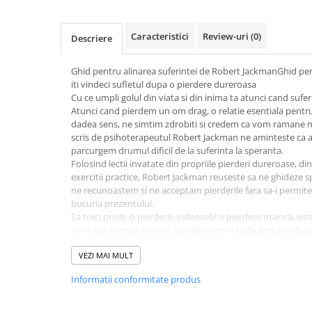
Activitati si jocuri pentru copii
Atlase, dictionare si enciclopedii
Caracteristici
Review-uri
(0)
Descriere
Benzi desenate
Carte prescolara
Ghid pentru alinarea suferintei de Robert JackmanGhid pen
iti vindeci sufletul dupa o pierdere dureroasa
Carti de colorat
Cu ce umpli golul din viata si din inima ta atunci cand sufer
Carti pentru copii
Atunci cand pierdem un om drag, o relatie esentiala pentru
Grafice
dadea sens, ne simtim zdrobiti si credem ca vom ramane me
scris de psihoterapeutul Robert Jackman ne aminteste ca 
Literatura si fictiune
parcurgem drumul dificil de la suferinta la speranta.
Povesti pentru copii
Folosind lectii invatate din propriile pierderi dureroase, din 
exercitii practice, Robert Jackman reuseste sa ne ghideze sp
Povesti si povestiri
ne recunoastem si ne acceptam pierderile fara sa-i permit
Dictionare si enciclopedii
bucuria prezentului.
Sa treci printr-o pierdere, indeosebi o pierdere majora, este 
Atlase
unei ape imense. Uneori, pierderea este turbulenta si zbuci
Atlase, dictionare si enciclopedii
Dar chiar si atunci cand apele par linistite, adancurile se ag
Dictionare de limba romana
pierderea. - Robert Jackman
VEZI MAI MULT
Aceasta carte este pentru tine:
Dictionare tematice
Informatii conformitate produs
• Daca ai pierdut pe cineva drag si porti cu tine durerea ace
Enciclopedii
• Daca ai pierdut un animal de companie si simti ca ai pier
Diete si fitness
• Daca ai pierdut o relatie esentiala, un partener sau o prie