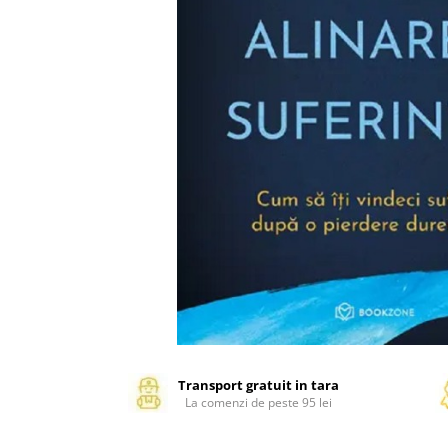
Management si leadership
Pedagogie
Resurse umane
Vanzari si marketing
Carte scolara
Atlase, dictionare si enciclopedii
Carte prescolara
Carte scolara
Dictionare de limba romana
Ghiduri de conversatie
Invatamant gimnazial
Invatamant primar
Invatarea limbilor straine
Liceu
Povesti si povestiri
Transport gratuit in tara
La comenzi de peste 95 lei
Carti in limba engleza
Carti pentru copii