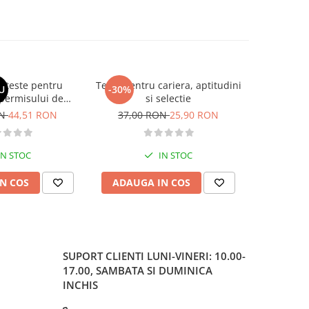
si teste pentru
Teste pentru cariera, aptitudini
Larousse. 
U
-30%
-30%
permisului de
si selectie
o. Categoriile C,
ON
44,51 RON
37,00 RON
25,90 RON
37,00
, DE 2026
IN STOC
IN STOC
N COS
ADAUGA IN COS
ADAUG
SUPORT CLIENTI
LUNI-VINERI: 10.00-
17.00, SAMBATA SI DUMINICA
INCHIS