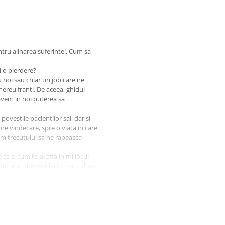
tru alinarea suferintei. Cum sa
i o pierdere?
 noi sau chiar un job care ne
reu franti. De aceea, ghidul
avem in noi puterea sa
povestile pacientilor sai, dar si
re vindecare, spre o viata in care
em trecutului sa ne rapeasca
ca si cum te-ai afla in mijlocul
umata, alteori e lenta sau calma.
ita; asa este relatia noastra cu
stei pierderi
dut un membru al familiei
tenie