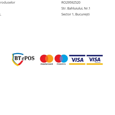
nand amintirea, preschimband-o
Produselor
RO29592520
Str. Bahluiului, Nr.1
L
Sector 1, București