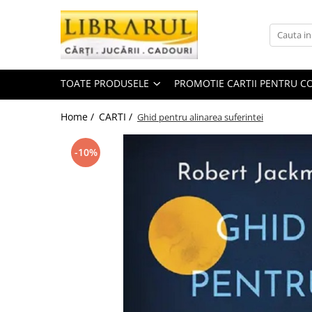
Toate Produsele
CARTI
TOATE PRODUSELE
PROMOTIE CARTII PENTRU CO
Arta, arhitectura si fotografie
Arhitectura
Home /
CARTI /
Ghid pentru alinarea suferintei
Fotografie
Istoria artei
-10%
Pictura si desen
Biografii si memorii
Biografii
Memorii si jurnale
Teorie si critica literara
Business, economie, finante
Economie
Finante si investitii