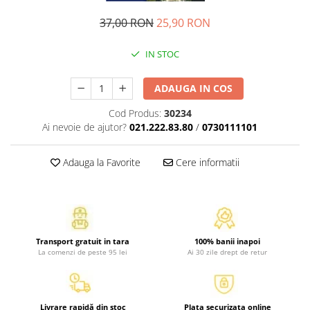
Pedagogie
Resurse umane
37,00 RON
25,90 RON
Vanzari si marketing
IN STOC
Carte scolara
Atlase, dictionare si enciclopedii
ADAUGA IN COS
Carte prescolara
Carte scolara
Cod Produs:
30234
Ai nevoie de ajutor?
021.222.83.80
/
0730111101
Dictionare de limba romana
Ghiduri de conversatie
Adauga la Favorite
Cere informatii
Invatamant gimnazial
Invatamant primar
Invatarea limbilor straine
Liceu
Povesti si povestiri
Transport gratuit in tara
100% banii inapoi
La comenzi de peste 95 lei
Ai 30 zile drept de retur
Carti in limba engleza
Carti pentru copii
Activitati si jocuri pentru copii
Livrare rapidă din stoc
Plata securizata online