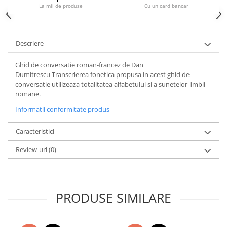
Atlase, dictionare si enciclopedii
La mii de produse
Cu un card bancar
Benzi desenate
Carte prescolara
Descriere
Carti de colorat
Carti pentru copii
Ghid de conversatie roman-francez de Dan
Grafice
Dumitrescu Transcrierea fonetica propusa in acest ghid de
conversatie utilizeaza totalitatea alfabetului si a sunetelor limbii
Literatura si fictiune
romane.
Povesti pentru copii
Informatii conformitate produs
Povesti si povestiri
Dictionare si enciclopedii
Caracteristici
Atlase
Review-uri
(0)
Atlase, dictionare si enciclopedii
Dictionare de limba romana
Dictionare tematice
Enciclopedii
PRODUSE SIMILARE
Diete si fitness
Diete si alimentatie sanatoasa