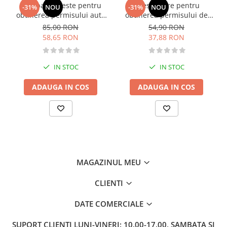
Intrebari si teste pentru
Chestionare pentru
-31%
NOU
-31%
NOU
Fitness si frumusete
obtinerea permisului auto
obtinerea permisului de
Diverse
categoria B - editia 2026
conducere auto - Categoria
85,00 RON
54,90 RON
B - 2026
Diverse
58,65 RON
37,88 RON
Feng Shui
Medicina alternativa
IN STOC
IN STOC
Sa nu razi :((
ADAUGA IN COS
ADAUGA IN COS
Drept
Legislatie
Fictiune
Actiune si Aventura
Actiune,aventura
Clasici
MAGAZINUL MEU
Crime, Thriller, Mistery
CLIENTI
Fantasy
Istorica
DATE COMERCIALE
Literatura de divertisment
SUPORT CLIENTI
LUNI-VINERI: 10.00-17.00, SAMBATA SI
Literatura romana