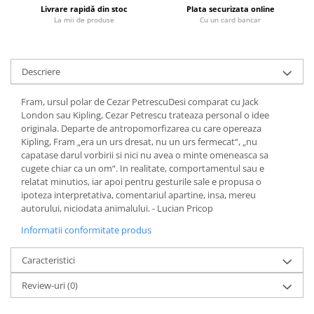
Livrare rapidă din stoc
Plata securizata online
Fitness si frumusete
La mii de produse
Cu un card bancar
Diverse
Diverse
Feng Shui
Descriere
Medicina alternativa
Fram, ursul polar de Cezar PetrescuDesi comparat cu Jack
Sa nu razi :((
London sau Kipling, Cezar Petrescu trateaza personal o idee
Drept
originala. Departe de antropomorfizarea cu care opereaza
Kipling, Fram „era un urs dresat, nu un urs fermecat“, „nu
Legislatie
capatase darul vorbirii si nici nu avea o minte omeneasca sa
Fictiune
cugete chiar ca un om“. In realitate, comportamentul sau e
relatat minutios, iar apoi pentru gesturile sale e propusa o
Actiune si Aventura
ipoteza interpretativa, comentariul apartine, insa, mereu
Actiune,aventura
autorului, niciodata animalului. - Lucian Pricop
Clasici
Informatii conformitate produs
Crime, Thriller, Mistery
Fantasy
Caracteristici
Istorica
Review-uri
(0)
Literatura de divertisment
Literatura romana