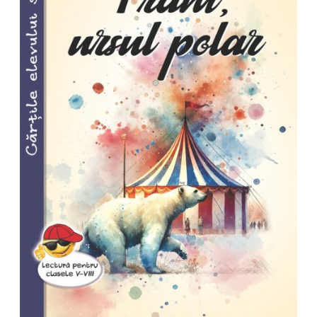
Pedagogie
Resurse umane
Vanzari si marketing
Carte scolara
Atlase, dictionare si enciclopedii
Carte prescolara
Carte scolara
Dictionare de limba romana
Ghiduri de conversatie
Invatamant gimnazial
Invatamant primar
Invatarea limbilor straine
Liceu
Povesti si povestiri
Carti in limba engleza
Carti pentru copii
Activitati si jocuri pentru copii