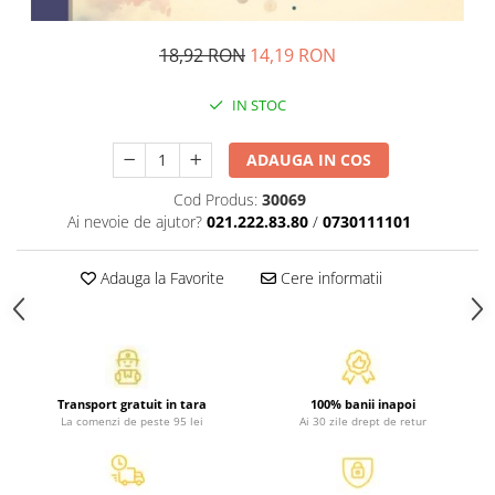
Atlase, dictionare si enciclopedii
Benzi desenate
18,92 RON
14,19 RON
Carte prescolara
Carti de colorat
IN STOC
Carti pentru copii
Grafice
ADAUGA IN COS
Literatura si fictiune
Cod Produs:
30069
Povesti pentru copii
Ai nevoie de ajutor?
021.222.83.80
/
0730111101
Povesti si povestiri
Dictionare si enciclopedii
Adauga la Favorite
Cere informatii
Atlase
Atlase, dictionare si enciclopedii
Dictionare de limba romana
Dictionare tematice
Transport gratuit in tara
100% banii inapoi
Enciclopedii
La comenzi de peste 95 lei
Ai 30 zile drept de retur
Diete si fitness
Diete si alimentatie sanatoasa