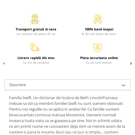
Activitati si jocuri pentru copii
Atlase, dictionare si enciclopedii
Benzi desenate
Transport gratuit in tara
100% banii inapoi
Carte prescolara
La comenzi de peste 95 lei
Ai 30 zile drept de retur
Carti de colorat
Carti pentru copii
Grafice
Livrare rapidă din stoc
Plata securizata online
Literatura si fictiune
La mii de produse
Cu un card bancar
Povesti pentru copii
Povesti si povestiri
Descriere
Dictionare si enciclopedii
Atlase
Familia Swift. Un dictionar de ticalosi de Beth LincolnPoznasa
Atlase, dictionare si enciclopedii
trebuie sa stii ca membrii familiei Swift nu sunt oameni obisnuiti.
Pentru noi regulile nu se aplica in acelasi fel. Ca familie suntem
Dictionare de limba romana
binecuvantati continua matusa Mostenire. Oamenii normali
Dictionare tematice
incearca toata viata sa se gaseasca pe sine. Noi in schimb odata
Enciclopedii
ce am primit nume ne cunoastem deja stim ce menire avem de la
nastere si pana la moarte. Buni sau rai pur si simplu... suntem.
Diete si fitness